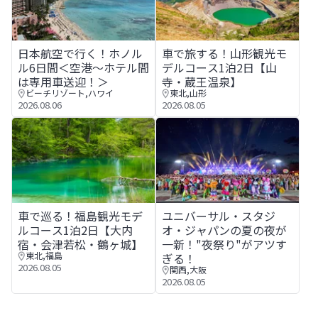
日本航空で行く！ホノルル6日間＜空港～ホテル間は専用車
車で旅する！山形観光モデルコ
日本航空で行く！ホノル
車で旅する！山形観光モ
ル6日間＜空港～ホテル間
デルコース1泊2日【山
は専用車送迎！＞
寺・蔵王温泉】
ビーチリゾート
,
ハワイ
東北
,
山形
2026.08.06
2026.08.05
車で巡る！福島観光モデルコース1泊2日【大内宿・会津若
ユニバーサル・スタジオ・ジャ
車で巡る！福島観光モデ
ユニバーサル・スタジ
ルコース1泊2日【大内
オ・ジャパンの夏の夜が
宿・会津若松・鶴ヶ城】
一新！"夜祭り"がアツす
東北
,
福島
ぎる！
2026.08.05
関西
,
大阪
2026.08.05