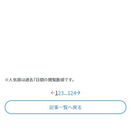
北海道
,
北海道
2022.07.21
|
高～いところから街を見下ろそう！札幌
445
木の温もりに包まれた温泉旅館で日本の
おもてなし文化を体感する【北海道
ONSEN RYOKAN 由縁 札幌】
北海道
,
北海道
2022.09.11
|
木の温もりに包まれた温泉旅館で日本のおも
169
※人気順は過去7日間の閲覧数順です。
1
2
3
124
...
記事一覧へ戻る