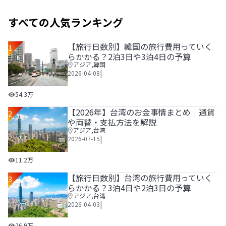
すべての人気ランキング
【旅行日数別】韓国の旅行費用っていく
1
らかかる？2泊3日や3泊4日の予算
アジア
,
韓国
|
2026-04-08
【旅行日数別】韓国の旅行費用っていくらかかる？2泊3日や
54.3万
【2026年】台湾のお金事情まとめ｜通貨
2
や両替・支払方法を解説
アジア
,
台湾
|
2026-07-15
【2026年】台湾のお金事情まとめ｜通貨や両替・支払方法
11.2万
【旅行日数別】台湾の旅行費用っていく
3
らかかる？3泊4日や2泊3日の予算
アジア
,
台湾
|
2026-04-03
【旅行日数別】台湾の旅行費用っていくらかかる？3泊4日や
26.9万