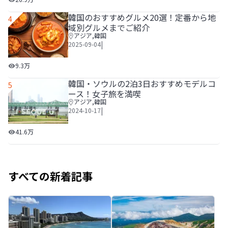
韓国のおすすめグルメ20選！定番から地
4
域別グルメまでご紹介
アジア
,
韓国
|
2025-09-04
韓国のおすすめグルメ20選！定番から地域別グルメまでご
9.3万
韓国・ソウルの2泊3日おすすめモデルコ
5
ース！女子旅を満喫
アジア
,
韓国
|
2024-10-17
韓国・ソウルの2泊3日おすすめモデルコース！女子旅を満喫
41.6万
すべての新着記事