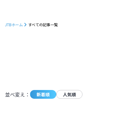
JTBホーム
すべての記事一覧
1232
件の記事が条件に一致しました。
モーダ
並べ変え：
新着順
人気順
朝焼けに映えるトマムの雲海を見に行こ
う！発生確率やベストシーズンも解説
【北海道】
北海道
,
北海道
2024.11.11
|
朝焼けに映えるトマムの雲海を見に行こ
4,927