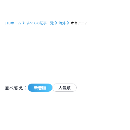
JTBホーム
すべての記事一覧
海外
オセアニア
31
件の記事が条件に一致しました。
モーダ
並べ変え：
新着順
人気順
オーストラリア旅行の費用はどれくら
い？3泊4日～1週間の予算と現地情報を
解説！
オセアニア
,
オーストラリア
2026.04.10
|
オーストラリア旅行の費用はどれくらい
9.3万