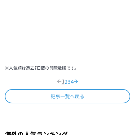
オセアニア
,
オーストラリア
2025.08.31
|
美しい街並みと壮大な自然を満喫！パー
893
リゾートと街歩きを堪能！ゴールドコー
リゾートと街歩きを堪能！ゴールドコー
ストとシドニー5泊7日
オセアニア
,
オーストラリア
2025.08.31
|
1,350
※人気順は過去7日間の閲覧数順です。
1
2
3
4
記事一覧へ戻る
海外の人気ランキング