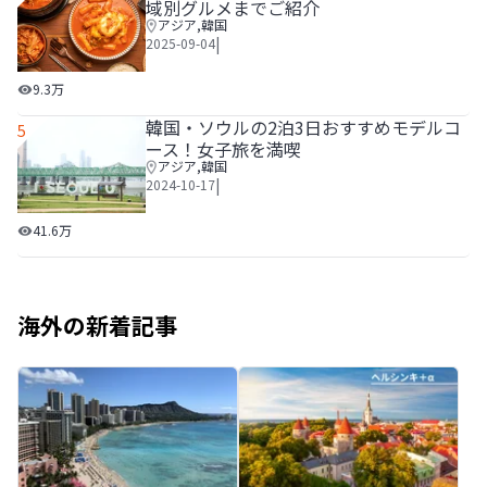
域別グルメまでご紹介
アジア
,
韓国
|
2025-09-04
韓国のおすすめグルメ20選！定番から地域別グルメまでご
9.3万
韓国・ソウルの2泊3日おすすめモデルコ
5
ース！女子旅を満喫
アジア
,
韓国
|
2024-10-17
韓国・ソウルの2泊3日おすすめモデルコース！女子旅を満喫
41.6万
海外の新着記事