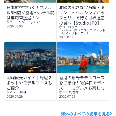
日本航空で行く！ホノルル6日間＜空港～ホテル間は専用車
北欧の小さな宝石箱・タリン 〜
日本航空で行く！ホノル
北欧の小さな宝石箱・タ
ル6日間＜空港～ホテル間
リン 〜ヘルシンキから
は専用車送迎！＞
フェリーで行く世界遺産
ビーチリゾート
,
ハワイ
の街〜【StudioJTB】
2026.08.06
ヨーロッパ
,
バルト三国（エストニア・ラト
ビア・リトアニア）
2026.07.31
明洞観光ガイド｜周辺スポットやモデルコースもご紹介
香港の観光モデルコースをご紹
明洞観光ガイド｜周辺ス
香港の観光モデルコース
ポットやモデルコースも
をご紹介！3泊4日でディ
ご紹介
ズニーもグルメも楽しむ
アジア
,
韓国
アジア
,
香港
2026.07.29
2026.07.29
海外のすべての記事を見る