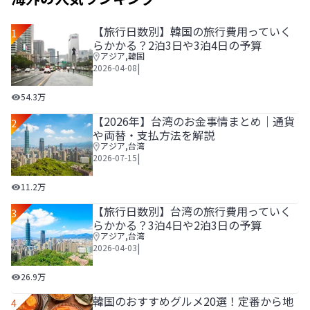
【旅行日数別】韓国の旅行費用っていく
1
らかかる？2泊3日や3泊4日の予算
アジア
,
韓国
|
2026-04-08
【旅行日数別】韓国の旅行費用っていくらかかる？2泊3日や
54.3万
【2026年】台湾のお金事情まとめ｜通貨
2
や両替・支払方法を解説
アジア
,
台湾
|
2026-07-15
【2026年】台湾のお金事情まとめ｜通貨や両替・支払方法
11.2万
【旅行日数別】台湾の旅行費用っていく
3
らかかる？3泊4日や2泊3日の予算
アジア
,
台湾
|
2026-04-03
【旅行日数別】台湾の旅行費用っていくらかかる？3泊4日や
26.9万
韓国のおすすめグルメ20選！定番から地
4