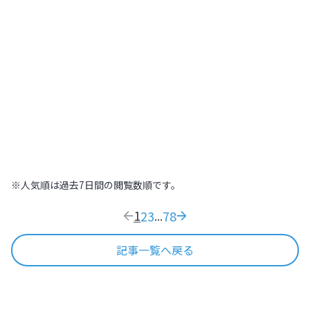
北海道
,
北海道
2022.07.21
|
高～いところから街を見下ろそう！札幌
445
木の温もりに包まれた温泉旅館で日本の
おもてなし文化を体感する【北海道
ONSEN RYOKAN 由縁 札幌】
北海道
,
北海道
2022.09.11
|
木の温もりに包まれた温泉旅館で日本のおも
169
※人気順は過去7日間の閲覧数順です。
1
2
3
78
...
記事一覧へ戻る