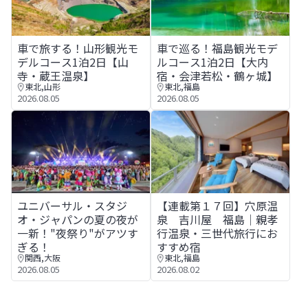
車で旅する！山形観光モデルコース1泊2日【山寺・蔵王温
車で巡る！福島観光モデルコー
車で旅する！山形観光モ
車で巡る！福島観光モデ
デルコース1泊2日【山
ルコース1泊2日【大内
寺・蔵王温泉】
宿・会津若松・鶴ヶ城】
東北
,
山形
東北
,
福島
2026.08.05
2026.08.05
ユニバーサル・スタジオ・ジャパンの夏の夜が一新！"夜祭
【連載第１７回】穴原温泉 吉
ユニバーサル・スタジ
【連載第１７回】穴原温
オ・ジャパンの夏の夜が
泉 吉川屋 福島│親孝
一新！"夜祭り"がアツす
行温泉・三世代旅行にお
ぎる！
すすめ宿
関西
,
大阪
東北
,
福島
2026.08.05
2026.08.02