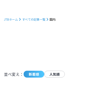
JTBホーム
すべての記事一覧
国内
779
件の記事が条件に一致しました。
モーダ
並べ変え：
新着順
人気順
朝焼けに映えるトマムの雲海を見に行こ
う！発生確率やベストシーズンも解説
【北海道】
北海道
,
北海道
2024.11.11
|
朝焼けに映えるトマムの雲海を見に行こ
4,927