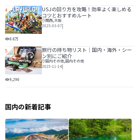
USJの回り方を攻略！効率よく楽しめる
4
コツとおすすめルート
関西
,
大阪
|
2025-03-07
USJの回り方を攻略！効率よく楽しめるコツとおすすめルー
8.8万
旅行の持ち物リスト│国内・海外・シー
5
ン別にご紹介
国内その他
,
国内その他
|
2025-11-14
旅行の持ち物リスト│国内・海外・シーン別にご紹介
9,290
国内の新着記事