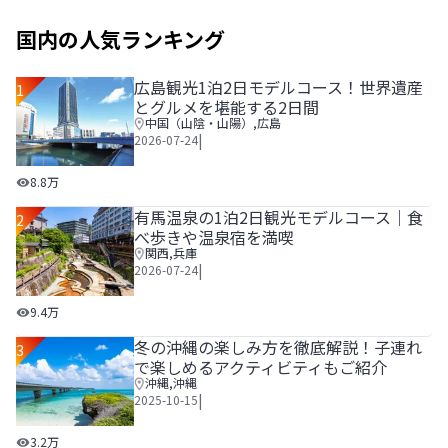
国内の人気ランキング
広島観光1泊2日モデルコース！世界遺産
1
とグルメを堪能する2日間
中国（山陰・山陽）
,
広島
|
2026-07-24
広島観光1泊2日モデルコース！世界遺産とグルメを堪能する
8.8万
有馬温泉の1泊2日観光モデルコース｜食
2
べ歩きや温泉宿を満喫
関西
,
兵庫
|
2026-07-24
有馬温泉の1泊2日観光モデルコース｜食べ歩きや温泉宿を
9.4万
冬の沖縄の楽しみ方を徹底解説！子連れ
3
で楽しめるアクティビティもご紹介
沖縄
,
沖縄
|
2025-10-15
冬の沖縄の楽しみ方を徹底解説！子連れで楽しめるアクティ
3.2万