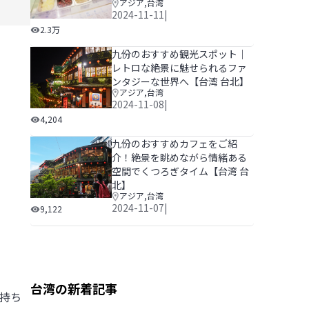
アジア
,
台湾
2024-11-11
|
台湾で食べたい「豆花」のおすすめ7店！やさしい甘み
2.3万
九份のおすすめ観光スポット｜
レトロな絶景に魅せられるファ
ンタジーな世界へ【台湾 台北】
アジア
,
台湾
2024-11-08
|
九份のおすすめ観光スポット｜レトロな絶景に魅せられ
4,204
九份のおすすめカフェをご紹
介！絶景を眺めながら情緒ある
空間でくつろぎタイム【台湾 台
北】
アジア
,
台湾
九份のおすすめカフェをご紹介！絶景を眺めながら情緒
2024-11-07
|
9,122
台湾の新着記事
持ち