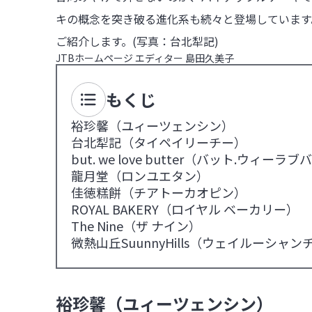
キの概念を突き破る進化系も続々と登場しています
ご紹介します。(写真：台北犁記)
JTBホームページ エディター 島田久美子
もくじ
裕珍馨（ユィーツェンシン）
台北犁記（タイペイリーチー）
but. we love butter（バット.ウィーラ
龍月堂（ロンユエタン）
佳徳糕餅（チアトーカオピン）
ROYAL BAKERY（ロイヤル ベーカリー）
The Nine（ザ ナイン）
微熱山丘SuunnyHills（ウェイルーシャ
裕珍馨（ユィーツェンシン）