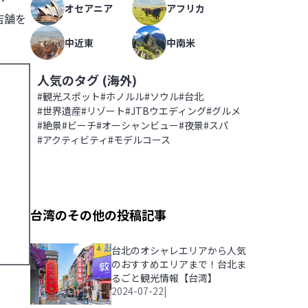
オセアニア
アフリカ
店舗を
中近東
中南米
人気のタグ (
海外
)
#
観光スポット
#
ホノルル
#
ソウル
#
台北
#
世界遺産
#
リゾート
#
JTBウエディング
#
グルメ
#
絶景
#
ビーチ
#
オーシャンビュー
#
夜景
#
スパ
#
アクティビティ
#
モデルコース
台湾のその他の投稿記事
台北のオシャレエリアから人気
のおすすめエリアまで！台北ま
るごと観光情報【台湾】
2024-07-22
|