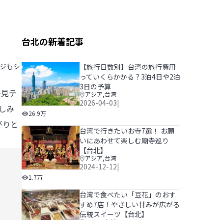
台北の新着記事
ージもシ
【旅行日数別】台湾の旅行費用
っていくらかかる？3泊4日や2泊
3日の予算
一見テ
アジア
,
台湾
2026-04-03
|
しみ
【旅行日数別】台湾の旅行費用っていくらかかる？3泊4
26.9万
がりと
台湾で行きたいお寺7選！ お願
いにあわせて楽しむ廟寺巡り
【台北】
アジア
,
台湾
2024-12-12
|
台湾で行きたいお寺7選！ お願いにあわせて楽しむ廟寺
1.7万
台湾で食べたい「豆花」のおす
すめ7店！やさしい甘みが広がる
伝統スイーツ【台北】