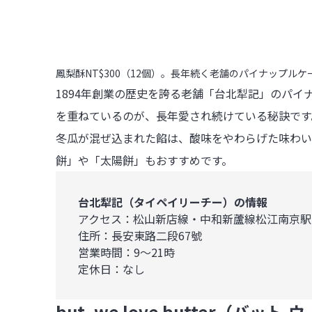
鳳梨酥NT$300（12個）。長年続く老舗のパイナップル
1894年創業の歴史を誇る老舗「台北犁記」のパ
を重ねているのが、長年愛され続けている秘訣です
冬瓜が混ぜ込まれた餡は、酸味をやわらげた味わい
餅」や「太陽餅」もおすすめです。
台北犁記（タイペイリーチー）の情報
アクセス：松山新店線・中和新蘆線松江南京駅か
住所：長安東路二段67號

営業時間：9～21時

定休日：なし
but. we love butter（バッ