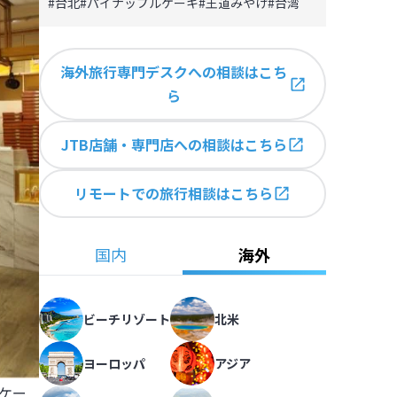
#
台北
#
パイナップルケーキ
#
王道みやげ
#
台湾
海外旅行専門デスクへの相談はこち
ら
JTB店舗・専門店への相談はこちら
リモートでの旅行相談はこちら
国内
海外
ビーチリゾート
北米
ヨーロッパ
アジア
ケー