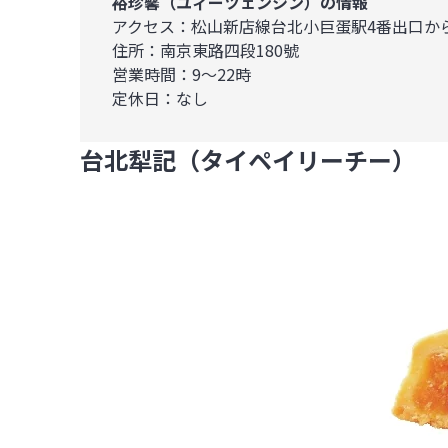
裕珍馨（ユィーツェンシン）の情報
アクセス：松山新店線台北小巨蛋駅4番出口から
住所：南京東路四段180號

営業時間：9～22時

定休日：なし
台北犁記（タイペイリーチー）