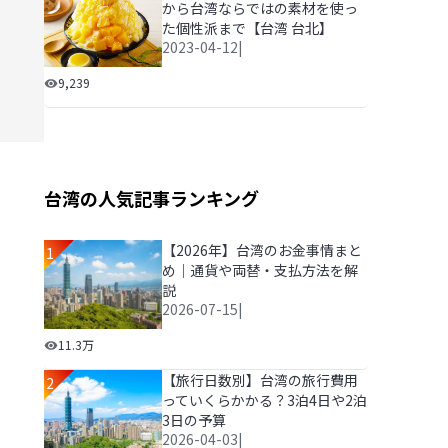
から台湾ならではの素材を使っ
た個性派まで【台湾 台北】
2023-04-12
|
台湾かき氷のおすすめ6選！定番から台湾ならではの素材
9,239
台湾の人気記事ランキング
【2026年】台湾のお金事情まと
1
め｜通貨や両替・支払方法を解
説
2026-07-15
|
【2026年】台湾のお金事情まとめ｜通貨や両替・支払
11.3万
【旅行日数別】台湾の旅行費用
2
っていくらかかる？3泊4日や2泊
3日の予算
2026-04-03
|