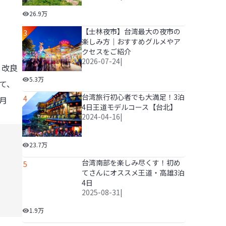
【旅行日数別】台湾の旅行費用っていくらかかる？3泊4
26.9万
【士林夜市】台湾最大の夜市の
3
楽しみ方｜おすすめグルメやア
クセスをご紹介
2026-07-24
|
と改良
【士林夜市】台湾最大の夜市の楽しみ方｜おすすめグル
5.3万
て、
台湾旅行初心者でも大満足！3泊
4
月
4日王道モデルコース【台北】
2024-04-16
|
台湾旅行初心者でも大満足！3泊4日王道モデルコース【
23.7万
台湾南部を楽しみ尽くす！初めてさんにオススメ王道・高
台湾南部を楽しみ尽くす！初め
5
てさんにオススメ王道・高雄3泊
4日
2025-08-31
|
1.9万