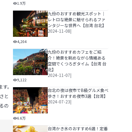
台北のオシャレエリアから人気のおすすめエリアまで！
1.9万
九份のおすすめ観光スポット｜
レトロな絶景に魅せられるファ
ンタジーな世界へ【台湾 台北】
2024-11-08
|
九份のおすすめ観光スポット｜レトロな絶景に魅せられ
4,204
九份のおすすめカフェをご紹
介！絶景を眺めながら情緒ある
空間でくつろぎタイム【台湾 台
北】
2024-11-07
|
九份のおすすめカフェをご紹介！絶景を眺めながら情緒
9,122
ます。
台北の夜は夜市でB級グルメ食べ
さと
歩き！おすすめ夜市3選【台湾】
2024-07-23
|
るの
台北の夜は夜市でB級グルメ食べ歩き！おすすめ夜市3
6.6万
台湾かき氷のおすすめ6選！定番