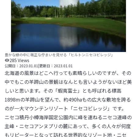
豊かな緑の中に端正な佇まいを見せる「ヒルトンニセコビレッジ」
285
Views
公開日：
2023.01.01
|
更新日：
2023.01.01
北海道の風景はどこへ行っても素晴らしいのですが、その
中でもこの羊蹄山の景観はなんとも言いようがないほど美
しいと思います。その「蝦夷富士」とも呼ばれる標高
1898mの羊蹄山を望んで、約490haもの広大な敷地を誇る
のが一大マウンテンリゾート「ニセコビレッジ」です。

ニセコ積丹小樽海岸国定公園内に峰を連ねるニセコ連峰の
主峰・ニセコアンヌプリの麓にあって、多くの人々が何度
もリピーターとなって訪れる世界的なリゾート地・ニセ