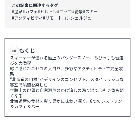
この記事に関連するタグ
#
温泉
#
カフェ
#
ヒルトン
#
ニセコ
#
絶景
#
スキー
#
アクティビティ
#
リモートコンシェルジュ
もくじ
スキーヤーが憧れる極上のパウダースノー、ちびっ子も雪遊
びを大満喫
緑に溢れたニセコの大自然、多彩なアクティビティで完全攻
略
“北海道の自然”がデザインのコンセプト、スタイリッシュな
客室で眺望を楽しむ
羊蹄山の眺望と自家源泉のかけ流しの濁り湯で心も身体も軽
くなる
北海道産の食材を彩り豊かに味わい深く、8つのレストラン
＆カフェ＆バー