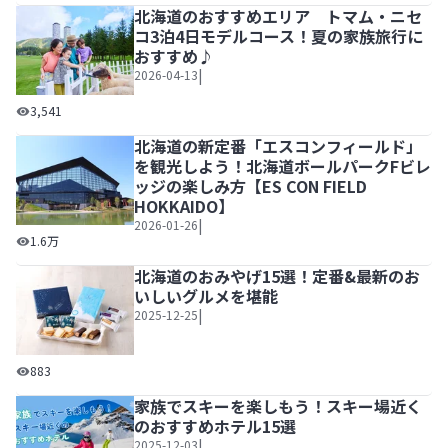
北海道のおすすめエリア トマム・ニセ
コ3泊4日モデルコース！夏の家族旅行に
おすすめ♪
|
2026-04-13
北海道のおすすめエリア トマム・ニセコ3泊4日モデルコ
3,541
北海道の新定番「エスコンフィールド」
を観光しよう！北海道ボールパークFビレ
ッジの楽しみ方【ES CON FIELD
HOKKAIDO】
|
2026-01-26
北海道の新定番「エスコンフィールド」を観光しよう！北海道ボール
1.6万
北海道のおみやげ15選！定番&最新のお
いしいグルメを堪能
|
2025-12-25
北海道のおみやげ15選！定番&最新のおいしいグルメを堪能
883
家族でスキーを楽しもう！スキー場近く
のおすすめホテル15選
|
2025-12-03