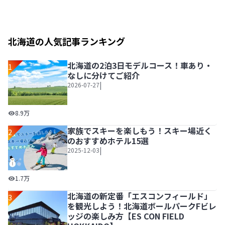
北海道の人気記事ランキング
北海道の2泊3日モデルコース！車あり・
1
なしに分けてご紹介
|
2026-07-27
北海道の2泊3日モデルコース！車あり・なしに分けてご紹介
8.9万
家族でスキーを楽しもう！スキー場近く
2
のおすすめホテル15選
|
2025-12-03
家族でスキーを楽しもう！スキー場近くのおすすめホテル1
1.7万
北海道の新定番「エスコンフィールド」
3
を観光しよう！北海道ボールパークFビレ
ッジの楽しみ方【ES CON FIELD