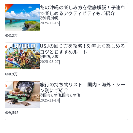
冬の沖縄の楽しみ方を徹底解説！子連れ
3
で楽しめるアクティビティもご紹介
沖縄
,
沖縄
|
2025-10-15
冬の沖縄の楽しみ方を徹底解説！子連れで楽しめるアクティ
3.2万
USJの回り方を攻略！効率よく楽しめる
4
コツとおすすめルート
関西
,
大阪
|
2025-03-07
USJの回り方を攻略！効率よく楽しめるコツとおすすめルー
8.9万
旅行の持ち物リスト│国内・海外・シー
5
ン別にご紹介
国内その他
,
国内その他
|
2025-11-14
旅行の持ち物リスト│国内・海外・シーン別にご紹介
9,598