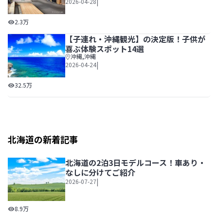
|
2026-04-28
金沢の女子旅におすすめの宿17選！おしゃれホテルから近
2.3万
【子連れ・沖縄観光】の決定版！子供が
喜ぶ体験スポット14選
沖縄
,
沖縄
|
2026-04-24
【子連れ・沖縄観光】の決定版！子供が喜ぶ体験スポット1
32.5万
北海道の新着記事
北海道の2泊3日モデルコース！車あり・
なしに分けてご紹介
|
2026-07-27
北海道の2泊3日モデルコース！車あり・なしに分けてご紹介
8.9万