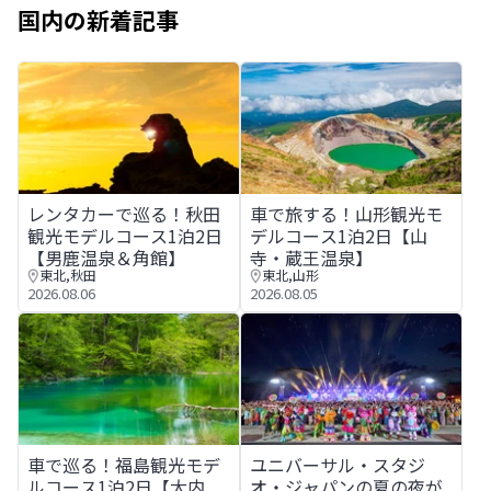
国内の新着記事
レンタカーで巡る！秋田観光モデルコース1泊2日【男鹿温
車で旅する！山形観光モデルコ
レンタカーで巡る！秋田
車で旅する！山形観光モ
観光モデルコース1泊2日
デルコース1泊2日【山
【男鹿温泉＆角館】
寺・蔵王温泉】
東北
,
秋田
東北
,
山形
2026.08.06
2026.08.05
車で巡る！福島観光モデルコース1泊2日【大内宿・会津若
ユニバーサル・スタジオ・ジャ
車で巡る！福島観光モデ
ユニバーサル・スタジ
ルコース1泊2日【大内
オ・ジャパンの夏の夜が