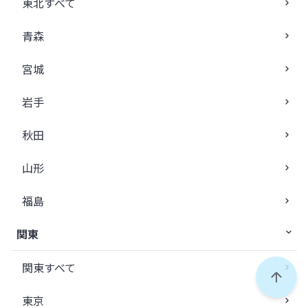
東北すべて
青森
宮城
岩手
秋田
山形
福島
関東
関東すべて
ペー
東京