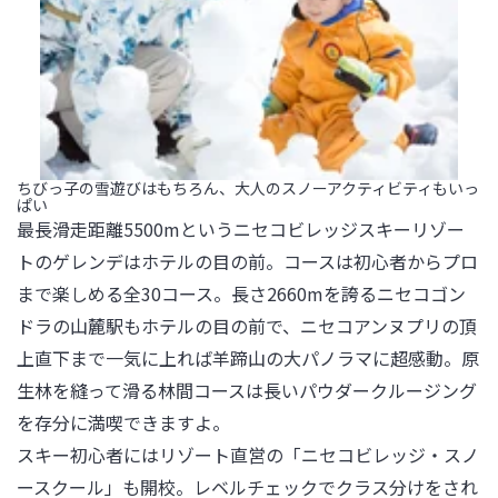
ちびっ子の雪遊びはもちろん、大人のスノーアクティビティもいっ
ぱい
最長滑走距離5500mというニセコビレッジスキーリゾー
トのゲレンデはホテルの目の前。コースは初心者からプロ
まで楽しめる全30コース。長さ2660mを誇るニセコゴン
ドラの山麓駅もホテルの目の前で、ニセコアンヌプリの頂
上直下まで一気に上れば羊蹄山の大パノラマに超感動。原
生林を縫って滑る林間コースは長いパウダークルージング
を存分に満喫できますよ。

スキー初心者にはリゾート直営の「ニセコビレッジ・スノ
ースクール」も開校。レベルチェックでクラス分けをされ