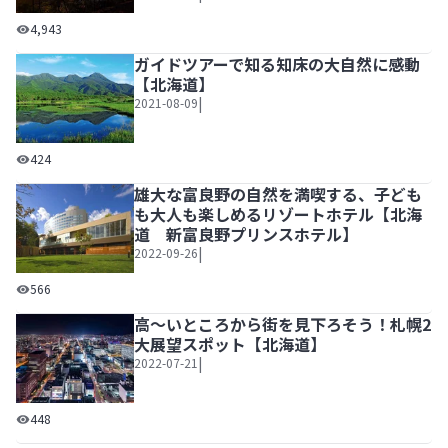
朝焼けに映えるトマムの雲海を見に行こう！発生確率やベス
4,943
ガイドツアーで知る知床の大自然に感動
【北海道】
|
2021-08-09
ガイドツアーで知る知床の大自然に感動【北海道】
424
雄大な富良野の自然を満喫する、子ども
も大人も楽しめるリゾートホテル【北海
道 新富良野プリンスホテル】
|
2022-09-26
雄大な富良野の自然を満喫する、子どもも大人も楽しめるリ
566
高～いところから街を見下ろそう！札幌2
大展望スポット【北海道】
|
2022-07-21
高～いところから街を見下ろそう！札幌2大展望スポット【
448