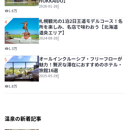
HOKKAIDO】
|
2026-01-26
北海道の新定番「エスコンフィールド」を観光しよう！北海道ボール
1.6万
札幌観光の1泊2日王道モデルコース！名
4
所を楽しみ、名店で味わおう【北海道
道央エリア】
|
2024-08-26
札幌観光の1泊2日王道モデルコース！名所を楽しみ、名店
1.3万
オールインクルーシブ・フリーフローが
5
魅力！贅沢な滞在におすすめのホテル・
旅館16選
|
2025-05-29
オールインクルーシブ・フリーフローが魅力！贅沢な滞在に
1.8万
温泉の新着記事