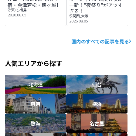
宿・会津若松・鶴ヶ城】
一新！"夜祭り"がアツす
東北
,
福島
ぎる！
2026.08.05
関西
,
大阪
2026.08.05
国内のすべての記事を見る
人気エリアから探す
北海道
仙台
東京
横浜
熱海
名古屋