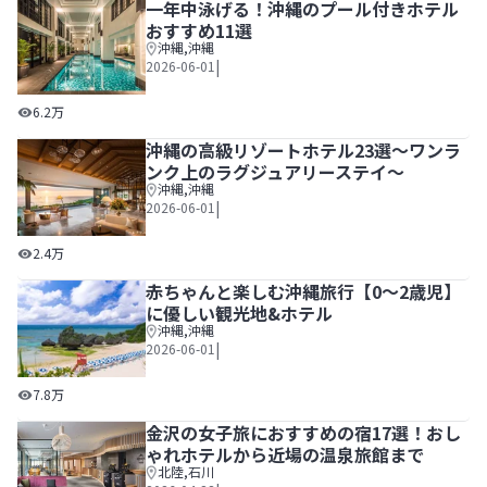
一年中泳げる！沖縄のプール付きホテル
おすすめ11選
沖縄
,
沖縄
|
2026-06-01
一年中泳げる！沖縄のプール付きホテルおすすめ11選
6.2万
沖縄の高級リゾートホテル23選～ワンラ
ンク上のラグジュアリーステイ～
沖縄
,
沖縄
|
2026-06-01
沖縄の高級リゾートホテル23選～ワンランク上のラグジュ
2.4万
赤ちゃんと楽しむ沖縄旅行【0～2歳児】
に優しい観光地&ホテル
沖縄
,
沖縄
|
2026-06-01
赤ちゃんと楽しむ沖縄旅行【0～2歳児】に優しい観光地&ホ
7.8万
金沢の女子旅におすすめの宿17選！おし
ゃれホテルから近場の温泉旅館まで
北陸
,
石川