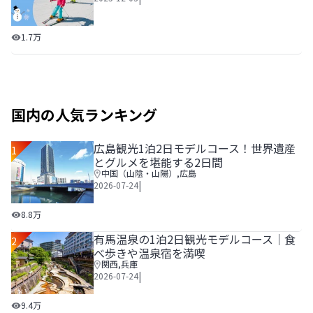
家族でスキーを楽しもう！スキー場近くのおすすめホテル1
1.7万
国内の人気ランキング
広島観光1泊2日モデルコース！世界遺産
1
とグルメを堪能する2日間
中国（山陰・山陽）
,
広島
|
2026-07-24
広島観光1泊2日モデルコース！世界遺産とグルメを堪能する
8.8万
有馬温泉の1泊2日観光モデルコース｜食
2
べ歩きや温泉宿を満喫
関西
,
兵庫
|
2026-07-24
有馬温泉の1泊2日観光モデルコース｜食べ歩きや温泉宿を
9.4万