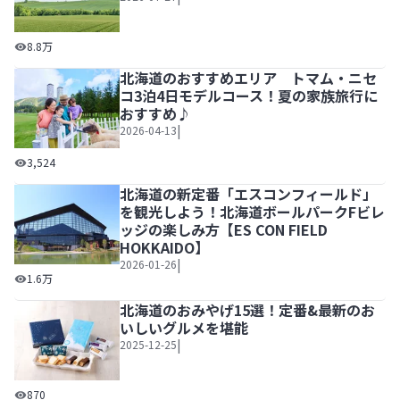
北海道の2泊3日モデルコース！車あり・なしに分けてご紹介
8.8万
北海道のおすすめエリア トマム・ニセ
コ3泊4日モデルコース！夏の家族旅行に
おすすめ♪
|
2026-04-13
北海道のおすすめエリア トマム・ニセコ3泊4日モデルコ
3,524
北海道の新定番「エスコンフィールド」
を観光しよう！北海道ボールパークFビレ
ッジの楽しみ方【ES CON FIELD
HOKKAIDO】
|
2026-01-26
北海道の新定番「エスコンフィールド」を観光しよう！北海道ボール
1.6万
北海道のおみやげ15選！定番&最新のお
いしいグルメを堪能
|
2025-12-25
北海道のおみやげ15選！定番&最新のおいしいグルメを堪能
870