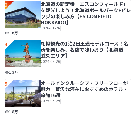
北海道の新定番「エスコンフィールド」
3
を観光しよう！北海道ボールパークFビレ
ッジの楽しみ方【ES CON FIELD
HOKKAIDO】
|
2026-01-26
北海道の新定番「エスコンフィールド」を観光しよう！北海道ボール
1.6万
札幌観光の1泊2日王道モデルコース！名
4
所を楽しみ、名店で味わおう【北海道
道央エリア】
|
2024-08-26
札幌観光の1泊2日王道モデルコース！名所を楽しみ、名店
1.3万
オールインクルーシブ・フリーフローが
5
魅力！贅沢な滞在におすすめのホテル・
旅館16選
|
2025-05-29
オールインクルーシブ・フリーフローが魅力！贅沢な滞在に
1.8万