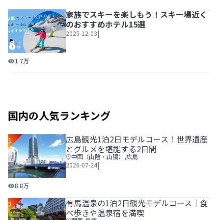
家族でスキーを楽しもう！スキー場近く
のおすすめホテル15選
|
2025-12-03
家族でスキーを楽しもう！スキー場近くのおすすめホテル1
1.7万
国内の人気ランキング
広島観光1泊2日モデルコース！世界遺産
1
とグルメを堪能する2日間
中国（山陰・山陽）
,
広島
|
2026-07-24
広島観光1泊2日モデルコース！世界遺産とグルメを堪能する
8.8万
有馬温泉の1泊2日観光モデルコース｜食
2
べ歩きや温泉宿を満喫