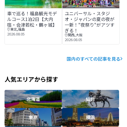
車で巡る！福島観光モデルコース1泊2日【大内宿・会津若
ユニバーサル・スタジオ・ジャ
車で巡る！福島観光モデ
ユニバーサル・スタジ
ルコース1泊2日【大内
オ・ジャパンの夏の夜が
宿・会津若松・鶴ヶ城】
一新！"夜祭り"がアツす
東北
,
福島
ぎる！
2026.08.05
関西
,
大阪
2026.08.05
国内のすべての記事を見る
人気エリアから探す
北海道
仙台
東京
横浜