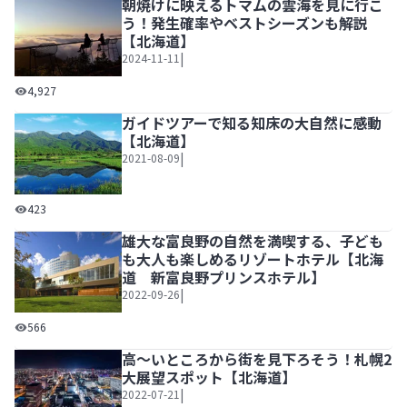
朝焼けに映えるトマムの雲海を見に行こ
う！発生確率やベストシーズンも解説
【北海道】
|
2024-11-11
朝焼けに映えるトマムの雲海を見に行こう！発生確率やベス
4,927
ガイドツアーで知る知床の大自然に感動
【北海道】
|
2021-08-09
ガイドツアーで知る知床の大自然に感動【北海道】
423
雄大な富良野の自然を満喫する、子ども
も大人も楽しめるリゾートホテル【北海
道 新富良野プリンスホテル】
|
2022-09-26
雄大な富良野の自然を満喫する、子どもも大人も楽しめるリ
566
高～いところから街を見下ろそう！札幌2
大展望スポット【北海道】
|
2022-07-21