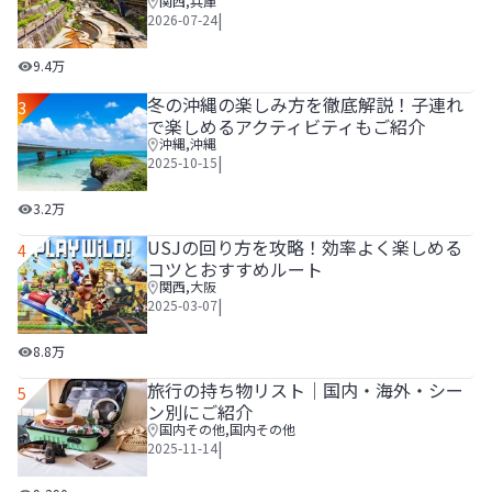
関西
,
兵庫
|
2026-07-24
有馬温泉の1泊2日観光モデルコース｜食べ歩きや温泉宿を
9.4万
冬の沖縄の楽しみ方を徹底解説！子連れ
3
で楽しめるアクティビティもご紹介
沖縄
,
沖縄
|
2025-10-15
冬の沖縄の楽しみ方を徹底解説！子連れで楽しめるアクティ
3.2万
USJの回り方を攻略！効率よく楽しめる
4
コツとおすすめルート
関西
,
大阪
|
2025-03-07
USJの回り方を攻略！効率よく楽しめるコツとおすすめルー
8.8万
旅行の持ち物リスト│国内・海外・シー
5
ン別にご紹介
国内その他
,
国内その他
|
2025-11-14
旅行の持ち物リスト│国内・海外・シーン別にご紹介