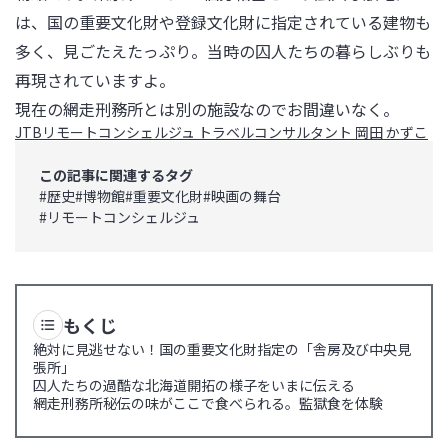
は、国の重要文化財や登録文化財に指定されている建物も
多く、見ごたえたっぷり。当時の囚人たちの暮らしぶりも
再現されていますよ。

現在の網走刑務所とは別の施設なのでお間違いなく。
JTBリモートコンシェルジュ トラベルコンサルタント 岡田 かずこ
この記事に関連するタグ
#
歴史
#
博物館
#
重要文化財
#
映画の舞台
#
リモートコンシェルジュ
もくじ
絶対に見逃せない！国の重要文化財指定の「舎房及び中央見
張所」
囚人たちの過酷な北海道開拓の様子をいまに伝える
網走刑務所秘伝の味がここで食べられる。監獄食を体験