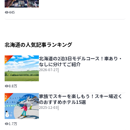
高～いところから街を見下ろそう！札幌2大展望スポット【
445
北海道の人気記事ランキング
北海道の2泊3日モデルコース！車あり・
1
なしに分けてご紹介
|
2026-07-27
北海道の2泊3日モデルコース！車あり・なしに分けてご紹介
8.8万
家族でスキーを楽しもう！スキー場近く
2
のおすすめホテル15選
|
2025-12-03
家族でスキーを楽しもう！スキー場近くのおすすめホテル1
1.7万