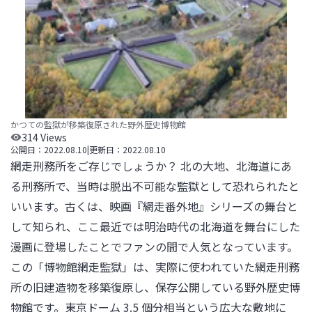
かつての監獄が移築復原された野外歴史博物館
314
Views
公開日：
2022.08.10
|
更新日：
2022.08.10
網走刑務所をご存じでしょうか？ 北の大地、北海道にあ
る刑務所で、当時は脱出不可能な監獄として恐れられたと
いいます。古くは、映画『網走番外地』シリーズの舞台と
して知られ、ここ最近では明治時代の北海道を舞台にした
漫画に登場したことでファンの間で人気となっています。

この「博物館網走監獄」は、実際に使われていた網走刑務
所の旧建造物を移築復原し、保存公開している野外歴史博
物館です。東京ドーム 3.5 個分相当という広大な敷地に