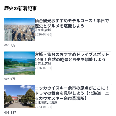
歴史の新着記事
仙台観光おすすめモデルコース！半日で
歴史とグルメを堪能しよう
東北
,
宮城
|
2026-07-30
仙台観光おすすめモデルコース！半日で歴史とグルメを堪能
9.7万
宮城・仙台のおすすめドライブスポット
14選！自然の絶景と歴史を堪能しよう
東北
,
宮城
|
2026-07-30
宮城・仙台のおすすめドライブスポット14選！自然の絶景
5.9万
ニッカウイスキー余市の原点がここに！
ドラマの舞台を見学しよう【北海道 ニ
ッカウヰスキー余市蒸溜所】
北海道
,
北海道
|
2024-08-02
ニッカウイスキー余市の原点がここに！ドラマの舞台を見学
3,937