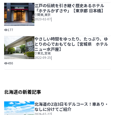
江戸の伝統を引き継ぐ歴史あるホテル
「ホテルかずさや」【東京都 日本橋】
関東
,
東京
|
2023-02-07
江戸の伝統を引き継ぐ歴史あるホテル「ホテルかずさや」【
177
やさしい時間をゆったり、たっぷり、ゆ
とりの心でおもてなし【宮城県 ホテル
ニュー水戸屋】
東北
,
宮城
|
2022-09-25
やさしい時間をゆったり、たっぷり、ゆとりの心でおもてな
490
北海道の新着記事
北海道の2泊3日モデルコース！車あり・
なしに分けてご紹介
|
2026-07-27