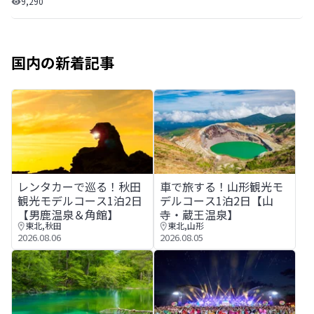
9,290
国内の新着記事
レンタカーで巡る！秋田観光モデルコース1泊2日【男鹿温
車で旅する！山形観光モデルコ
レンタカーで巡る！秋田
車で旅する！山形観光モ
観光モデルコース1泊2日
デルコース1泊2日【山
【男鹿温泉＆角館】
寺・蔵王温泉】
東北
,
秋田
東北
,
山形
2026.08.06
2026.08.05