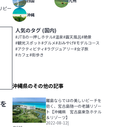
四国
九州
リピー
沖縄
人気のタグ (
国内
)
#
JTBの一押しホテル
#
温泉
#
露天風呂
#
絶景
#
観光スポット
#
グルメ
#
おみやげ
#
モデルコース
#
アクティビティ
#
ラグジュアリー
#
女子旅
#
カフェ
#
街歩き
沖縄県のその他の記事
離島ならではの美しいビーチを
を
抱く、宮古島随一の老舗リゾー
ト【沖縄県 宮古島東急ホテル
＆リゾーツ】
2022-08-12
|
離島ならではの美しいビーチを抱く、宮古島随一の老舗