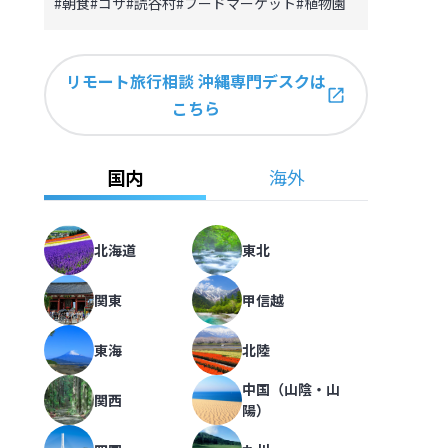
#
朝食
#
コザ
#
読谷村
#
フードマーケット
#
植物園
リモート旅行相談 沖縄専門デスクは
こちら
国内
海外
北海道
東北
関東
甲信越
東海
北陸
中国（山陰・山
関西
陽）