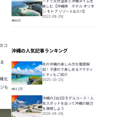
ートで天然温泉と沖縄タイムを
楽しむ【沖縄県 ホテル オリオ
ン モトブ リゾート&スパ】
2022-08-29
|
海洋博公園に隣接する絶景リゾートで天然温泉と沖縄タイ
635
縄のコ
沖縄の人気記事ランキング
ま
冬の沖縄の楽しみ方を徹底解
1
説！子連れで楽しめるアクティ
ビティもご紹介
縄北
2025-10-15
|
ジも
冬の沖縄の楽しみ方を徹底解説！子連れで楽しめるアク
3.2万
沖縄の2泊3日モデルコース！人
2
気スポットを巡って沖縄の魅力
を満喫しよう
2026-04-24
|