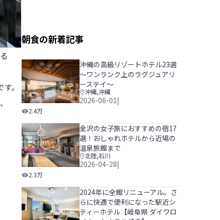
朝食の新着記事
る
沖縄の高級リゾートホテル23選
～ワンランク上のラグジュアリ
ーステイ～
す。

沖縄
,
沖縄
2026-06-01
|
、

沖縄の高級リゾートホテル23選～ワンランク上のラグジ
2.4万
金沢の女子旅におすすめの宿17
選！おしゃれホテルから近場の
温泉旅館まで
北陸
,
石川
2026-04-28
|
金沢の女子旅におすすめの宿17選！おしゃれホテルか
2.3万
2024年に全館リニューアル。さ
らに快適で便利になった駅近シ
ティーホテル【岐阜県 ダイワロ