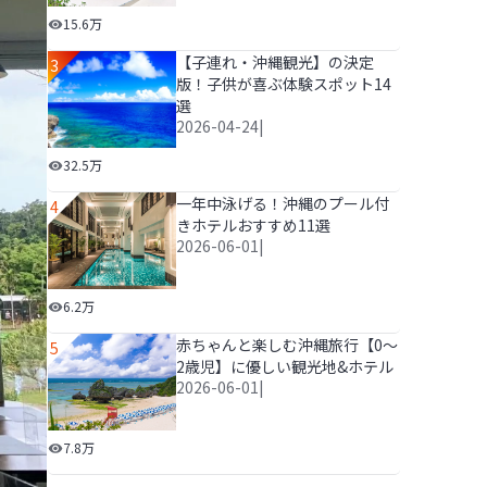
沖縄の2泊3日モデルコース！人気スポットを巡って沖縄
15.6万
【子連れ・沖縄観光】の決定
3
版！子供が喜ぶ体験スポット14
選
2026-04-24
|
【子連れ・沖縄観光】の決定版！子供が喜ぶ体験スポット
32.5万
一年中泳げる！沖縄のプール付
4
きホテルおすすめ11選
2026-06-01
|
一年中泳げる！沖縄のプール付きホテルおすすめ11選
6.2万
赤ちゃんと楽しむ沖縄旅行【0～
5
2歳児】に優しい観光地&ホテル
2026-06-01
|
赤ちゃんと楽しむ沖縄旅行【0～2歳児】に優しい観光地
7.8万