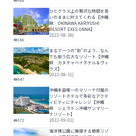
508
ひとクラス上の贅沢な時間を思
いのままに叶えてくれる【沖縄
県 OKINAWA KARIYUSHI
RESORT EXES ONNA】
2022-08-30
|
ひとクラス上の贅沢な時間を思いのままに叶えてくれる【沖縄県 OK
166
まるで一つの“街”のよう、なん
でも揃う広大なリゾート【沖縄
県 カヌチャベイホテル＆ヴィ
ラズ】
2022-08-31
|
まるで一つの“街”のよう、なんでも揃う広大なリゾー
647
沖縄本島唯一のマリーナ付属の
リゾートホテルで多彩なアクテ
ィビティにチャレンジ【沖縄
県 シェラトン沖縄サンマリー
ナリゾート】
沖縄本島唯一のマリーナ付属のリゾートホテルで多彩な
2022-09-01
|
572
海洋博公園に隣接する絶景リゾ