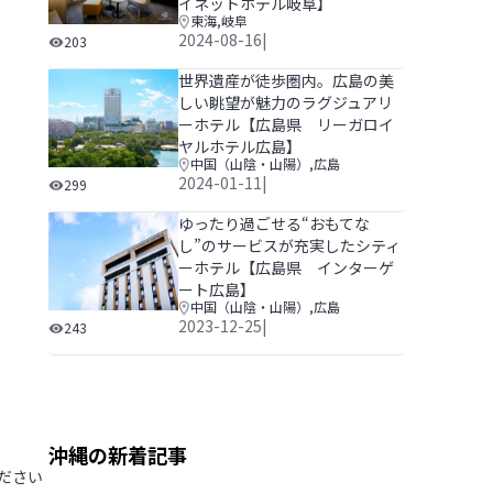
イネットホテル岐阜】
東海
,
岐阜
2024年に全館リニューアル。さらに快適で便利になっ
2024-08-16
|
203
世界遺産が徒歩圏内。広島の美
しい眺望が魅力のラグジュアリ
ーホテル【広島県 リーガロイ
ヤルホテル広島】
中国（山陰・山陽）
,
広島
世界遺産が徒歩圏内。広島の美しい眺望が魅力のラグジ
2024-01-11
|
299
ゆったり過ごせる“おもてな
し”のサービスが充実したシティ
ーホテル【広島県 インターゲ
ート広島】
中国（山陰・山陽）
,
広島
ゆったり過ごせる“おもてなし”のサービスが充実した
2023-12-25
|
243
沖縄の新着記事
ください