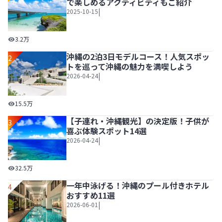
で楽しめるアクティビティもご紹介
|
2025-10-15
冬の沖縄の楽しみ方を徹底解説！子連れで楽しめるアクティ
3.2万
沖縄の2泊3日モデルコース！人気スポッ
2
トを巡って沖縄の魅力を満喫しよう
|
2026-04-24
沖縄の2泊3日モデルコース！人気スポットを巡って沖縄の
15.5万
【子連れ・沖縄観光】の決定版！子供が
3
喜ぶ体験スポット14選
|
2026-04-24
【子連れ・沖縄観光】の決定版！子供が喜ぶ体験スポット1
32.5万
一年中泳げる！沖縄のプール付きホテル
4
おすすめ11選
|
2026-06-01