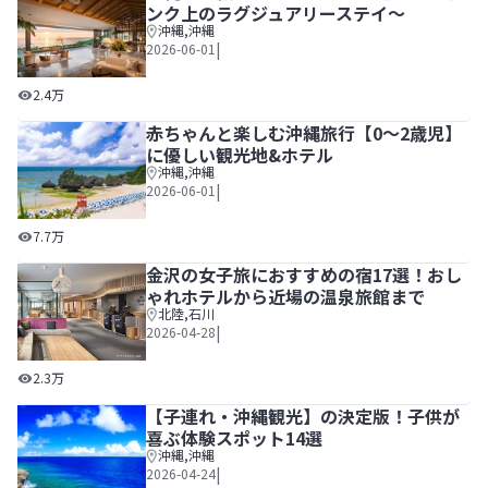
ンク上のラグジュアリーステイ～
沖縄
,
沖縄
|
2026-06-01
沖縄の高級リゾートホテル23選～ワンランク上のラグジュ
2.4万
赤ちゃんと楽しむ沖縄旅行【0～2歳児】
に優しい観光地&ホテル
沖縄
,
沖縄
|
2026-06-01
赤ちゃんと楽しむ沖縄旅行【0～2歳児】に優しい観光地&ホ
7.7万
金沢の女子旅におすすめの宿17選！おし
ゃれホテルから近場の温泉旅館まで
北陸
,
石川
|
2026-04-28
金沢の女子旅におすすめの宿17選！おしゃれホテルから近
2.3万
【子連れ・沖縄観光】の決定版！子供が
喜ぶ体験スポット14選
沖縄
,
沖縄
|
2026-04-24