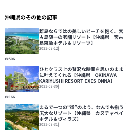
沖縄県のその他の記事
離島ならではの美しいビーチを抱く、宮
古島随一の老舗リゾート【沖縄県 宮古
島東急ホテル＆リゾーツ】
|
2022-08-12
離島ならではの美しいビーチを抱く、宮古島随一の老舗リゾ
506
ひとクラス上の贅沢な時間を思いのまま
に叶えてくれる【沖縄県 OKINAWA
KARIYUSHI RESORT EXES ONNA】
|
2022-08-30
ひとクラス上の贅沢な時間を思いのままに叶えてくれる【沖縄県 OKIN
166
まるで一つの“街”のよう、なんでも揃う
広大なリゾート【沖縄県 カヌチャベイ
ホテル＆ヴィラズ】
|
2022-08-31