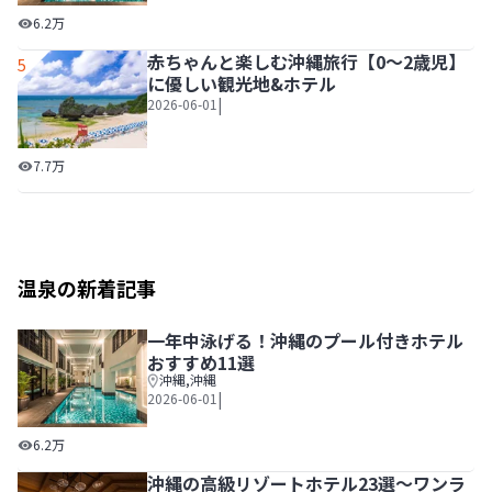
一年中泳げる！沖縄のプール付きホテルおすすめ11選
6.2万
赤ちゃんと楽しむ沖縄旅行【0～2歳児】
5
に優しい観光地&ホテル
|
2026-06-01
赤ちゃんと楽しむ沖縄旅行【0～2歳児】に優しい観光地&ホ
7.7万
温泉の新着記事
一年中泳げる！沖縄のプール付きホテル
おすすめ11選
沖縄
,
沖縄
|
2026-06-01
一年中泳げる！沖縄のプール付きホテルおすすめ11選
6.2万
沖縄の高級リゾートホテル23選～ワンラ