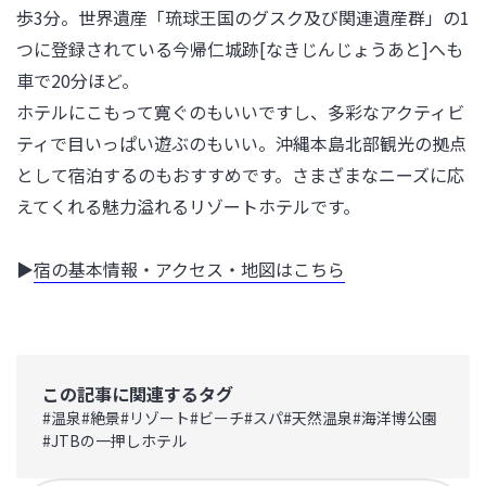
歩3分。世界遺産「琉球王国のグスク及び関連遺産群」の1
つに登録されている今帰仁城跡[なきじんじょうあと]へも
車で20分ほど。

ホテルにこもって寛ぐのもいいですし、多彩なアクティビ
ティで目いっぱい遊ぶのもいい。沖縄本島北部観光の拠点
として宿泊するのもおすすめです。さまざまなニーズに応
えてくれる魅力溢れるリゾートホテルです。

▶
宿の基本情報・アクセス・地図はこちら
この記事に関連するタグ
#
温泉
#
絶景
#
リゾート
#
ビーチ
#
スパ
#
天然温泉
#
海洋博公園
#
JTBの一押しホテル