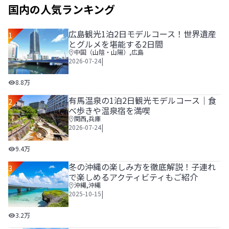
国内の人気ランキング
広島観光1泊2日モデルコース！世界遺産
1
とグルメを堪能する2日間
中国（山陰・山陽）
,
広島
|
2026-07-24
広島観光1泊2日モデルコース！世界遺産とグルメを堪能する
8.8万
有馬温泉の1泊2日観光モデルコース｜食
2
べ歩きや温泉宿を満喫
関西
,
兵庫
|
2026-07-24
有馬温泉の1泊2日観光モデルコース｜食べ歩きや温泉宿を
9.4万
冬の沖縄の楽しみ方を徹底解説！子連れ
3
で楽しめるアクティビティもご紹介
沖縄
,
沖縄
|
2025-10-15
冬の沖縄の楽しみ方を徹底解説！子連れで楽しめるアクティ
3.2万