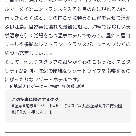
全室正面に海が見えるオーシャンフロントのリゾートホテ
ルで、メインエントランスを入ると目の前に現れるのは、
青くきらめく海と、その向こうに特異な山容を見せて浮か
ぶ伊江島。自然美に溢れた景観に加え、沖縄では珍しい天
然温泉を引く浴場をもつ温泉ホテルでもあり、屋外・屋内
プールや多彩なレストラン、タラソスパ、ショップなどの
施設も充実しています。

そして、何よりスタッフの細やかな心のこもったホスピタ
リティが評判。海辺の優雅なリゾートライフを満喫するの
にぴったりなリゾートホテルです。
JTB 地域ナビゲーター 沖縄担当 佐藤 政洋
この記事に関連するタグ
#
温泉
#
絶景
#
リゾート
#
ビーチ
#
スパ
#
天然温泉
#
海洋博公園
#
JTBの一押しホテル