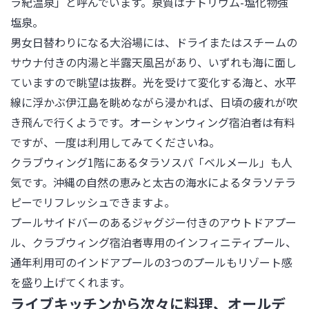
ラ紀温泉」と呼んでいます。泉質はナトリウム-塩化物強
塩泉。

男女日替わりになる大浴場には、ドライまたはスチームの
サウナ付きの内湯と半露天風呂があり、いずれも海に面し
ていますので眺望は抜群。光を受けて変化する海と、水平
線に浮かぶ伊江島を眺めながら浸かれば、日頃の疲れが吹
き飛んで行くようです。オーシャンウィング宿泊者は有料
ですが、一度は利用してみてくださいね。

クラブウィング1階にあるタラソスパ「ベルメール」も人
気です。沖縄の自然の恵みと太古の海水によるタラソテラ
ピーでリフレッシュできますよ。

プールサイドバーのあるジャグジー付きのアウトドアプー
ル、クラブウィング宿泊者専用のインフィニティプール、
通年利用可のインドアプールの3つのプールもリゾート感
を盛り上げてくれます。
ライブキッチンから次々に料理、オールデ