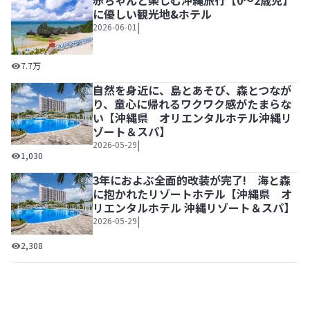
赤ちゃんと楽しむ沖縄旅行【0～2歳児】
に優しい観光地&ホテル
|
2026-06-01
赤ちゃんと楽しむ沖縄旅行【0～2歳児】に優しい観光地&ホ
7.7万
自然を身近に、島とあそび、森とつなが
り、童心に帰れるワクワク感がたまらな
い【沖縄県 オリエンタルホテル沖縄リ
ゾート＆スパ】
|
2026-05-29
自然を身近に、島とあそび、森とつながり、童心に帰れるワ
1,030
3年におよぶ全面的改装が完了! 海と森
に抱かれたリゾートホテル【沖縄県 オ
リエンタルホテル 沖縄リゾート＆スパ】
|
2026-05-29
3年におよぶ全面的改装が完了! 海と森に抱かれたリゾー
2,308