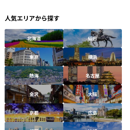
人気エリアから探す
北海道
仙台
東京
横浜
熱海
名古屋
金沢
大阪
京都
広島