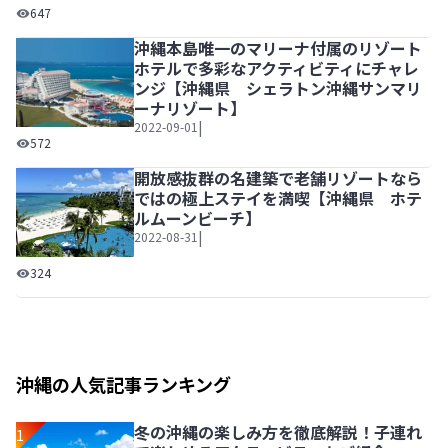
まるで一つの“街”のよう、なんでも揃う広大なリゾート【
647
沖縄本島唯一のマリーナ付属のリゾート
ホテルで多彩なアクティビティにチャレ
ンジ【沖縄県 シェラトン沖縄サンマリ
ーナリゾート】
|
2022-09-01
沖縄本島唯一のマリーナ付属のリゾートホテルで多彩なアク
572
開放感抜群の名建築で老舗リゾートなら
ではの極上ステイを満喫【沖縄県 ホテ
ルムーンビーチ】
|
2022-08-31
開放感抜群の名建築で老舗リゾートならではの極上ステイを
324
沖縄の人気記事ランキング
冬の沖縄の楽しみ方を徹底解説！子連れ
1