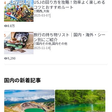
USJの回り方を攻略！効率よく楽しめる
4
コツとおすすめルート
関西
,
大阪
|
2025-03-07
USJの回り方を攻略！効率よく楽しめるコツとおすすめルー
8.8万
旅行の持ち物リスト│国内・海外・シー
5
ン別にご紹介
国内その他
,
国内その他
|
2025-11-14
旅行の持ち物リスト│国内・海外・シーン別にご紹介
9,290
国内の新着記事