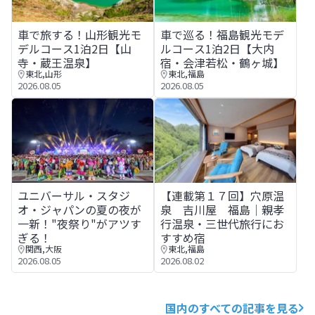
車で旅する！山形観光モデルコース1泊2日【山寺・蔵王温
車で巡る！福島観光モデルコー
車で旅する！山形観光モ
車で巡る！福島観光モデ
デルコース1泊2日【山
ルコース1泊2日【大内
寺・蔵王温泉】
宿・会津若松・鶴ヶ城】
東北
,
山形
東北
,
福島
2026.08.05
2026.08.05
ユニバーサル・スタジオ・ジャパンの夏の夜が一新！"夜祭
【連載第１７回】穴原温泉 吉
ユニバーサル・スタジ
【連載第１７回】穴原温
オ・ジャパンの夏の夜が
泉 吉川屋 福島│親孝
一新！"夜祭り"がアツす
行温泉・三世代旅行にお
ぎる！
すすめ宿
関西
,
大阪
東北
,
福島
2026.08.05
2026.08.02
国内のすべての記事を見る