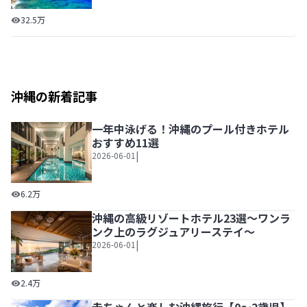
【子連れ・沖縄観光】の決定版！子供が喜ぶ体験スポット1
32.5万
沖縄の新着記事
一年中泳げる！沖縄のプール付きホテル
おすすめ11選
|
2026-06-01
一年中泳げる！沖縄のプール付きホテルおすすめ11選
6.2万
沖縄の高級リゾートホテル23選～ワンラ
ンク上のラグジュアリーステイ～
|
2026-06-01
沖縄の高級リゾートホテル23選～ワンランク上のラグジュ
2.4万