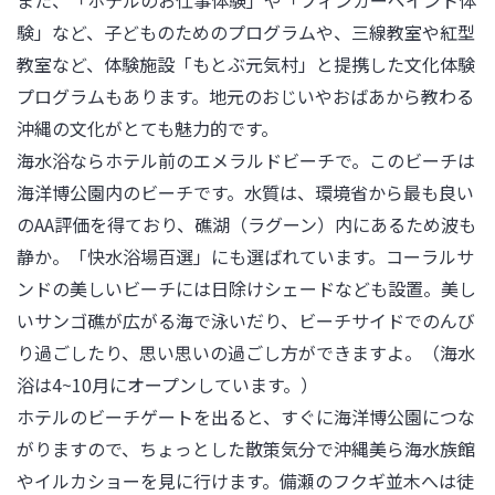
また、「ホテルのお仕事体験」や「フィンガーペイント体
験」など、子どものためのプログラムや、三線教室や紅型
教室など、体験施設「もとぶ元気村」と提携した文化体験
プログラムもあります。地元のおじいやおばあから教わる
沖縄の文化がとても魅力的です。

海水浴ならホテル前のエメラルドビーチで。このビーチは
海洋博公園内のビーチです。水質は、環境省から最も良い
のAA評価を得ており、礁湖（ラグーン）内にあるため波も
静か。「快水浴場百選」にも選ばれています。コーラルサ
ンドの美しいビーチには日除けシェードなども設置。美し
いサンゴ礁が広がる海で泳いだり、ビーチサイドでのんび
り過ごしたり、思い思いの過ごし方ができますよ。（海水
浴は4~10月にオープンしています。）

ホテルのビーチゲートを出ると、すぐに海洋博公園につな
がりますので、ちょっとした散策気分で沖縄美ら海水族館
やイルカショーを見に行けます。備瀬のフクギ並木へは徒