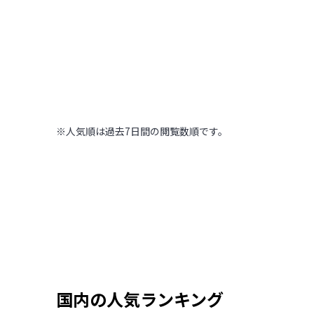
木の温もりに包まれ
高～いところから街を見下ろ
【北海道 ONSEN R
北海道
,
北海道
2022.09.11
|
169
木の温もりに包まれた温泉旅館
※人気順は過去7日間の閲覧数順です。
国内の人気ランキング