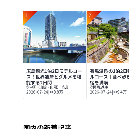
1
2
広島観光1泊2日モデルコース！世界遺産とグルメを
有馬温泉の1泊2日
広島観光1泊2日モデルコー
有馬温泉の1泊2日
ス！世界遺産とグルメを堪
ルコース｜食べ歩
能する2日間
宿を満喫
中国（山陰・山陽）
,
広島
関西
,
兵庫
2026-07-24
|
8.8万
2026-07-24
|
9.4万
国内の新着記事