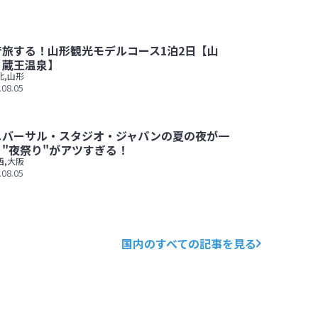
で旅する！山形観光モデルコース1泊2日【山
・蔵王温泉】
北
,
山形
.08.05
ス1泊2日【山寺・蔵王温泉】
ニバーサル・スタジオ・ジャパンの夏の夜が一
！"夜祭り"がアツすぎる！
西
,
大阪
.08.05
ンの夏の夜が一新！"夜祭り"がアツすぎる！
国内のすべての記事を見る