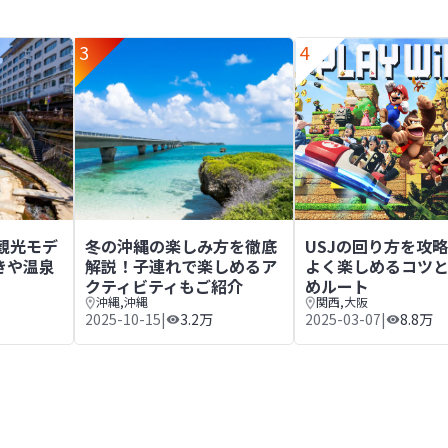
3
4
堪能する2日間
観光モデルコース｜食べ歩きや温泉宿を満喫
冬の沖縄の楽しみ方を徹底解説！子連れで楽しめる
USJの回り方を攻
観光モデ
冬の沖縄の楽しみ方を徹底
USJの回り方を攻
きや温泉
解説！子連れで楽しめるア
よく楽しめるコツ
クティビティもご紹介
めルート
沖縄
,
沖縄
関西
,
大阪
2025-10-15
|
3.2万
2025-03-07
|
8.8万