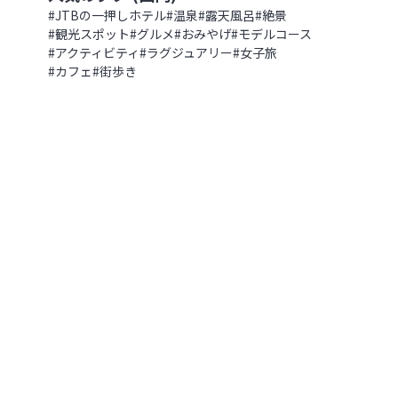
花の浮島 礼文島で感じる心温まるお
幌駅から徒歩5分、旅への期待を高
#
JTBの一押しホテル
#
温泉
#
露天風呂
#
絶景
北海道
,
北海道
#
観光スポット
#
グルメ
#
おみやげ
#
モデルコース
2022.09.04
|
81
#
アクティビティ
#
ラグジュアリー
#
女子旅
#
カフェ
#
街歩き
函館の夜景を一望♪ 赤レンガの倉
の浮島 礼文島で感じる心温まるおも
【北海道 ラビスタ函館ベイ】
北海道
,
北海道
2022.08.13
|
378
いつでも「今」が見頃！”四季彩”
わおう【北海道 道央エリア】
館の夜景を一望♪ 赤レンガの倉庫群
海道】
北海道
,
北海道
2024.08.09
|
1,025