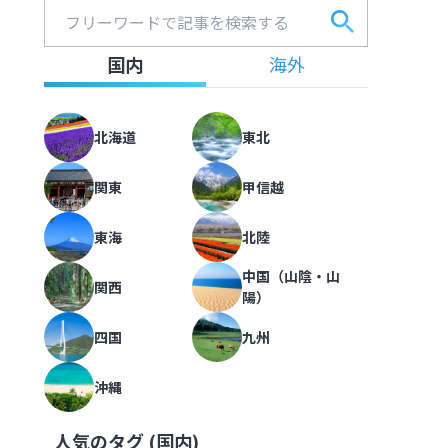
圧倒的な湯量が自慢。個性的な5つ
フリーワードで記事を検索する
フォー
海道 第一滝本館】
北海道
,
北海道
国内
海外
2022.09.15
|
414
北海道
東北
大雪山の玄関口、層雲峡から黒岳へ
ーズンも解説【北海道】
倒的な湯量が自慢。個性的な5つの
喫【北海道 大雪山層雲峡・黒岳ロ
関東
甲信越
北海道
,
北海道
2022.08.08
|
418
東海
北陸
中国（山陰・山
関西
陽）
札幌駅から徒歩5分、旅への期待を
海道】
雪山の玄関口、層雲峡から黒岳へ。
【北海道 京王プラザホテル札幌】
四国
九州
北海道
,
北海道
2022.10.09
|
291
沖縄
人気のタグ (
国内
)