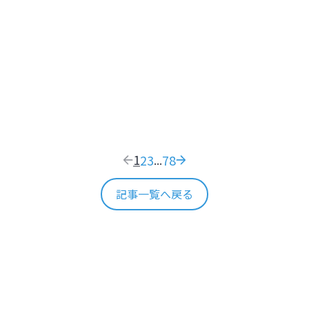
た温泉旅館で日本のおもてなし文化を体感する
そう！札幌2大展望スポット【北海
閑
YOKAN 由縁 札幌】
で日本のおもてなし文化を体感する【北
阿
1
2
3
78
...
記事一覧へ戻る