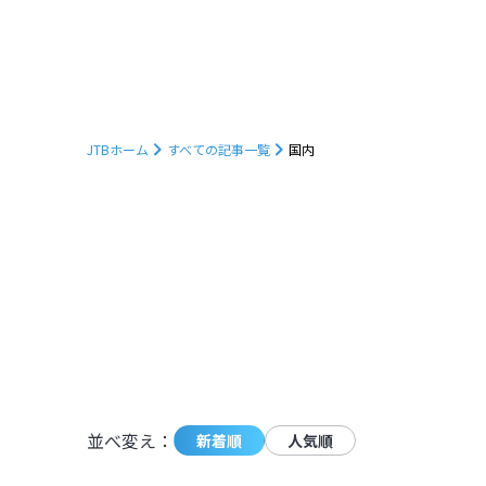
JTBホーム
すべての記事一覧
国内
780
件の記事が条件に一致しました。
並べ変え：
新着順
人気順