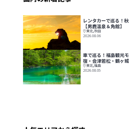
レンタカーで巡る！秋
【男鹿温泉＆角館】
東北
,
秋田
2026.08.06
レンタカーで巡る！秋田観光モデルコース1泊2日
車で巡る！福島観光モ
宿・会津若松・鶴ヶ城
東北
,
福島
2026.08.05
車で巡る！福島観光モデルコース1泊2日【大内宿