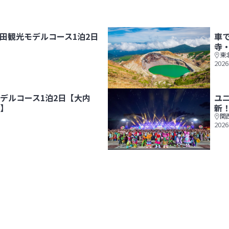
田観光モデルコース1泊2日
車
寺
東
2026
【男鹿温泉＆角館】
車で旅する！山形観光モデルコー
デルコース1泊2日【大内
ユ
】
新
関
2026
・会津若松・鶴ヶ城】
ユニバーサル・スタジオ・ジャパ