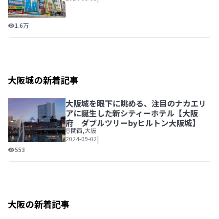
大阪観光の1泊2日モデルコース！食い倒れとお笑いを楽し
1.6万
大阪城の新着記事
大阪城を眼下に眺める、注目のナカエリ
アに誕生した新シティーホテル【大阪
府 ダブルツリーbyヒルトン大阪城】
関西
,
大阪
|
2024-09-02
大阪城を眼下に眺める、注目のナカエリアに誕生した新シテ
553
大阪の新着記事