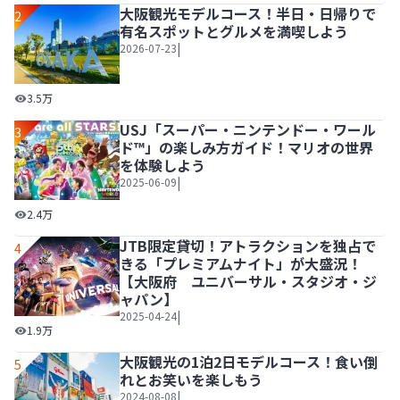
大阪観光モデルコース！半日・日帰りで
2
有名スポットとグルメを満喫しよう
|
2026-07-23
大阪観光モデルコース！半日・日帰りで有名スポットとグル
3.5万
USJ「スーパー・ニンテンドー・ワール
3
ド™」の楽しみ方ガイド！マリオの世界
を体験しよう
|
2025-06-09
USJ「スーパー・ニンテンドー・ワールド™」の楽しみ方
2.4万
JTB限定貸切！アトラクションを独占で
4
きる「プレミアムナイト」が大盛況！
【大阪府 ユニバーサル・スタジオ・ジ
ャパン】
|
2025-04-24
JTB限定貸切！アトラクションを独占できる「プレミアム
1.9万
大阪観光の1泊2日モデルコース！食い倒
5
れとお笑いを楽しもう
|
2024-08-08