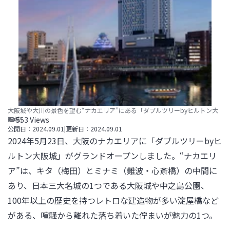
大阪城や大川の景色を望む“ナカエリア”にある「ダブルツリーbyヒルトン大
阪城」
553
Views
公開日：
2024.09.01
|
更新日：
2024.09.01
2024年5月23日、大阪のナカエリアに「ダブルツリーbyヒ
ルトン大阪城」がグランドオープンしました。“ナカエリ
ア”は、キタ（梅田）とミナミ（難波・心斎橋）の中間に
あり、日本三大名城の1つである大阪城や中之島公園、
100年以上の歴史を持つレトロな建造物が多い淀屋橋など
がある、喧騒から離れた落ち着いた佇まいが魅力の1つ。
