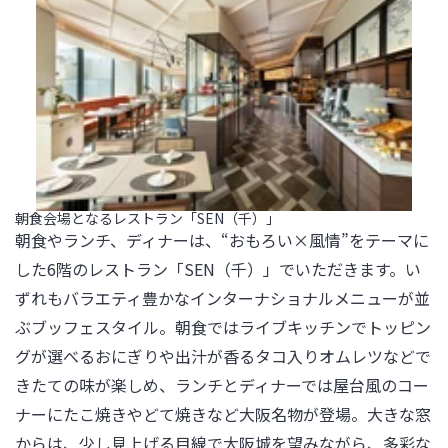
朝食会場となるレストラン「SEN（千）」
朝食やランチ、ディナーは、“おもろい×風情”をテーマに
した6階のレストラン「SEN（千）」でいただきます。い
ずれもバラエティ豊かなインターナショナルメニューが並
ぶブッフェスタイル。朝食ではライブキッチンでトッピン
グが選べるおにぎりや出汁が香るタコ入りオムレツなどで
きたての味が楽しめ、ランチとディナーでは屋台風のコー
ナーにたこ焼きやどて焼きなど大阪名物が登場。大きな窓
からは、少し見上げる目線で大阪城を望みながら、多彩な