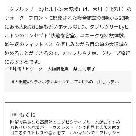
「ダブルツリーbyヒルトン大阪城」は、大川（旧淀川）の
ウォーターフロントに開発された複合施設の6階から20階
にある大阪城に最も近いホテルの1つ。ダブルツリーbyヒ
ルトンのコンセプト“快適な客室、ユニークな料飲体験、
最先端のフィットネス”を楽しみながら目の前の大阪城を
眺めることができるので、カップルや夫婦、グループ旅行
におすすめです。
JTB地域ナビゲーター 大阪府担当 柴山 可奈子
#
大阪城
#
シティホテル
#
ナカエリア
#
JTBの一押しホテル
もくじ
眺望で選ぶなら高層階のエグゼクティブルームがおすすめ
おもろい×風情がテーマのレストランで世界と大阪の味を
日ごろのストレスや疲れをプールやマシンでリフレッシュ