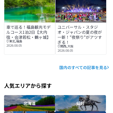
車で巡る！福島観光モデルコース1泊2日【大内宿・会津若
ユニバーサル・スタジオ・ジャ
車で巡る！福島観光モデ
ユニバーサル・スタジ
ルコース1泊2日【大内
オ・ジャパンの夏の夜が
宿・会津若松・鶴ヶ城】
一新！"夜祭り"がアツす
東北
,
福島
ぎる！
2026.08.05
関西
,
大阪
2026.08.05
国内のすべての記事を見る
人気エリアから探す
北海道
仙台