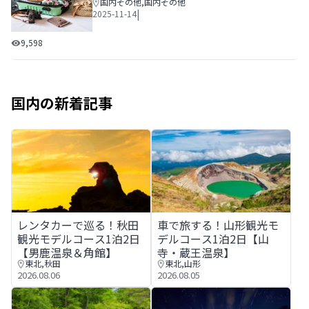
国内その他
,
国内その他
|
2025-11-14
旅行の持ち物リスト│国内・海外・シーン別にご紹介
9,598
国内の新着記事
レンタカーで巡る！秋田観光モデルコース1泊2日【男鹿温
車で旅する！山形観光モデルコ
レンタカーで巡る！秋田
車で旅する！山形観光モ
観光モデルコース1泊2日
デルコース1泊2日【山
【男鹿温泉＆角館】
寺・蔵王温泉】
東北
,
秋田
東北
,
山形
2026.08.06
2026.08.05