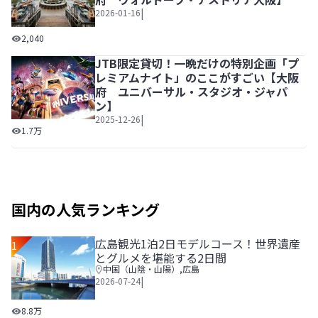
|
2026-01-16
都会の非日常空間で、美食と癒しの贅沢を極めるラグジュア
2,040
JTB限定貸切！一晩だけの特別企画「プ
レミアムナイト」のここがすごい【大阪
府 ユニバーサル・スタジオ・ジャパ
ン】
|
2025-12-26
JTB限定貸切！一晩だけの特別企画「プレミアムナイト」
1.7万
国内の人気ランキング
広島観光1泊2日モデルコース！世界遺産
1
とグルメを堪能する2日間
中国（山陰・山陽）
,
広島
|
2026-07-24
広島観光1泊2日モデルコース！世界遺産とグルメを堪能する
8.8万