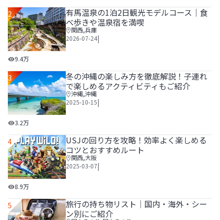
有馬温泉の1泊2日観光モデルコース｜食
2
べ歩きや温泉宿を満喫
関西
,
兵庫
|
2026-07-24
有馬温泉の1泊2日観光モデルコース｜食べ歩きや温泉宿を
9.4万
冬の沖縄の楽しみ方を徹底解説！子連れ
3
で楽しめるアクティビティもご紹介
沖縄
,
沖縄
|
2025-10-15
冬の沖縄の楽しみ方を徹底解説！子連れで楽しめるアクティ
3.2万
USJの回り方を攻略！効率よく楽しめる
4
コツとおすすめルート
関西
,
大阪
|
2025-03-07
USJの回り方を攻略！効率よく楽しめるコツとおすすめルー
8.9万
旅行の持ち物リスト│国内・海外・シー
5
ン別にご紹介