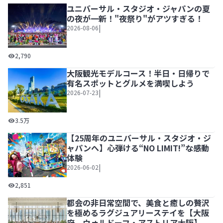
ユニバーサル・スタジオ・ジャパンの夏
の夜が一新！"夜祭り"がアツすぎる！
|
2026-08-06
ユニバーサル・スタジオ・ジャパンの夏の夜が一新！"夜祭
2,790
大阪観光モデルコース！半日・日帰りで
有名スポットとグルメを満喫しよう
|
2026-07-23
大阪観光モデルコース！半日・日帰りで有名スポットとグル
3.5万
【25周年のユニバーサル・スタジオ・ジ
ャパンへ】心弾ける“NO LIMIT!”な感動
体験
|
2026-06-02
【25周年のユニバーサル・スタジオ・ジャパンへ】心弾ける“NO
2,851
都会の非日常空間で、美食と癒しの贅沢
を極めるラグジュアリーステイを【大阪
府 ウォルドーフ・アストリア大阪】