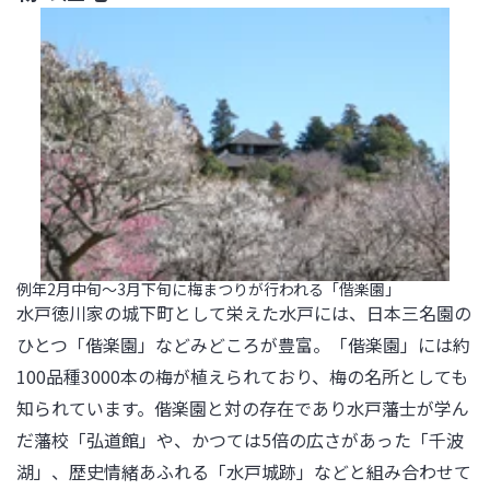
例年2月中旬～3月下旬に梅まつりが行われる「偕楽園」
水戸徳川家の城下町として栄えた水戸には、日本三名園の
ひとつ「偕楽園」などみどころが豊富。「偕楽園」には約
100品種3000本の梅が植えられており、梅の名所としても
知られています。偕楽園と対の存在であり水戸藩士が学ん
だ藩校「弘道館」や、かつては5倍の広さがあった「千波
湖」、歴史情緒あふれる「水戸城跡」などと組み合わせて