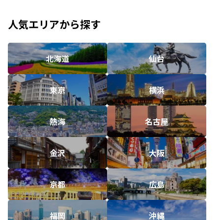
人気エリアから探す
北海道
仙台
東京
横浜
熱海
名古屋
金沢
大阪
京都
広島
福岡
沖縄