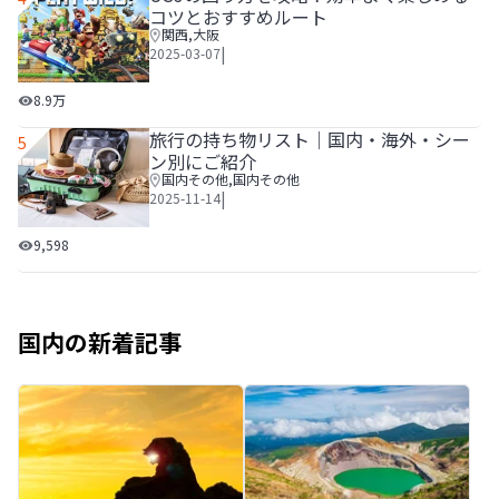
コツとおすすめルート
関西
,
大阪
|
2025-03-07
USJの回り方を攻略！効率よく楽しめるコツとおすすめルー
8.9万
旅行の持ち物リスト│国内・海外・シー
5
ン別にご紹介
国内その他
,
国内その他
|
2025-11-14
旅行の持ち物リスト│国内・海外・シーン別にご紹介
9,598
国内の新着記事