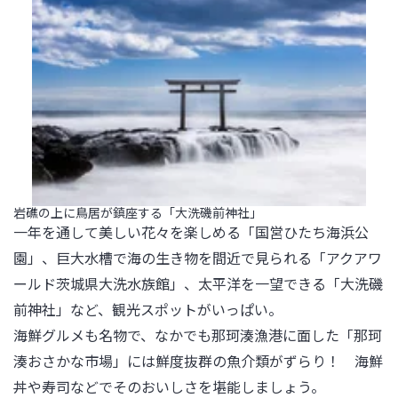
岩礁の上に鳥居が鎮座する「大洗磯前神社」
一年を通して美しい花々を楽しめる「国営ひたち海浜公
園」、巨大水槽で海の生き物を間近で見られる「アクアワ
ールド茨城県大洗水族館」、太平洋を一望できる「大洗磯
前神社」など、観光スポットがいっぱい。

海鮮グルメも名物で、なかでも那珂湊漁港に面した「那珂
湊おさかな市場」には鮮度抜群の魚介類がずらり！　海鮮
丼や寿司などでそのおいしさを堪能しましょう。
