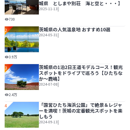
城県 としまや別荘 海と空と・・・】
|
2025-11-13
全室オーシャンビューの露天風呂を完備。温泉と美食で極上
730
茨城県の人気温泉地 おすすめ10選
2
|
2024-05-31
茨城県の人気温泉地 おすすめ10選
3.9万
茨城県の1泊2日王道モデルコース！観光
3
スポットをドライブで巡ろう【ひたちな
か～鹿嶋】
|
2024-07-08
茨城県の1泊2日王道モデルコース！観光スポットをドライ
2.4万
「国営ひたち海浜公園」で絶景＆レジャ
4
ーを満喫！茨城の定番観光スポットを楽
しもう
|
2024-09-13