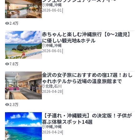
沖縄
,
沖縄
|
2026-06-01
沖縄の高級リゾートホテル23選～ワンランク上のラグジュ
2.4万
赤ちゃんと楽しむ沖縄旅行【0～2歳児】
に優しい観光地&ホテル
沖縄
,
沖縄
|
2026-06-01
赤ちゃんと楽しむ沖縄旅行【0～2歳児】に優しい観光地&ホ
7.8万
金沢の女子旅におすすめの宿17選！おし
ゃれホテルから近場の温泉旅館まで
北陸
,
石川
|
2026-04-28
金沢の女子旅におすすめの宿17選！おしゃれホテルから近
2.3万
【子連れ・沖縄観光】の決定版！子供が
喜ぶ体験スポット14選
沖縄
,
沖縄
|
2026-04-24