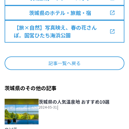
茨城県のホテル・旅館・宿
【旅×自然】写真映え、春の花さん
ぽ。国営ひたち海浜公園
記事一覧へ戻る
茨城県のその他の記事
茨城県の人気温泉地 おすすめ10選
|
2024-05-31
茨城県の人気温泉地 おすすめ10選
3.9万