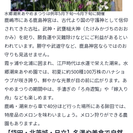
水郷潮来あやめまつりは例年5月下旬～6月下旬に開催
鹿嶋市にある鹿島神宮は、古代より国の守護神として信仰
されてきた古社。武神・武甕槌大神（たけみかづちのおお
かみ）を祀り、勝負運や災難除けなどにご利益があるとい
われています。勝守や武道守など、鹿島神宮ならではのお
守りも見逃せません。

霞ヶ浦や北浦に囲まれ、江戸時代は水運で栄えた潮来。水
郷潮来あやめ園では、初夏に約500種100万株のハナショ
ウブが咲き誇り、鮮やかな光景が目の前に広がります。あ
やめまつりの期間中は、手漕ぎの「ろ舟遊覧」や「嫁入り
舟」なども楽しめます。

鹿嶋・潮来から車で40分ほど行った場所にある鉾田では、
特産品のメロンを味わいましょう。メロン狩りができる農
園もありますよ。
【袋田・北茨城・日立】名瀑や美食で自然