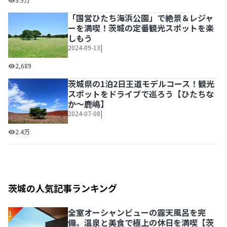
「国営ひたち海浜公園」で絶景＆レジャ
ーを満喫！茨城の定番観光スポットを楽
しもう
|
2024-09-13
「国営ひたち海浜公園」で絶景＆レジャーを満喫！茨城の定
2,689
茨城県の1泊2日王道モデルコース！観光
スポットをドライブで巡ろう【ひたちな
か～鹿嶋】
|
2024-07-08
茨城県の1泊2日王道モデルコース！観光スポットをドライ
2.4万
茨城の人気記事ランキング
全室オーシャンビューの露天風呂を完
1
備。温泉と美食で極上の休日を満喫【茨