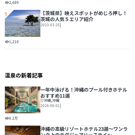
「国営ひたち海浜公園」で絶景＆レジャーを満喫！茨城の定
2,689
【茨城県】映えスポットがめじろ押し！
5
茨城の人気５エリア紹介
|
2023-03-25
【茨城県】映えスポットがめじろ押し！茨城の人気５エリア
1,218
温泉の新着記事
一年中泳げる！沖縄のプール付きホテル
おすすめ11選
沖縄
,
沖縄
|
2026-06-01
一年中泳げる！沖縄のプール付きホテルおすすめ11選
6.2万
沖縄の高級リゾートホテル23選～ワンラ
ンク上のラグジュアリーステイ～