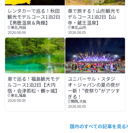
レンタカーで巡る！秋田観光モデルコース1泊2日【男鹿温
車で旅する！山形観光モデルコ
レンタカーで巡る！秋田
車で旅する！山形観光モ
観光モデルコース1泊2日
デルコース1泊2日【山
【男鹿温泉＆角館】
寺・蔵王温泉】
東北
,
秋田
東北
,
山形
2026.08.06
2026.08.05
車で巡る！福島観光モデルコース1泊2日【大内宿・会津若
ユニバーサル・スタジオ・ジャ
車で巡る！福島観光モデ
ユニバーサル・スタジ
ルコース1泊2日【大内
オ・ジャパンの夏の夜が
宿・会津若松・鶴ヶ城】
一新！"夜祭り"がアツす
東北
,
福島
ぎる！
2026.08.05
関西
,
大阪
2026.08.05
国内のすべての記事を見る