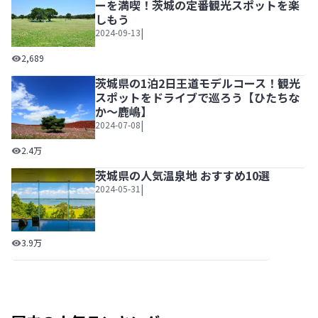
ーを満喫！茨城の定番観光スポットを楽
しもう
|
2024-09-13
「国営ひたち海浜公園」で絶景＆レジャーを満喫！茨城の定
2,689
茨城県の1泊2日王道モデルコース！観光
スポットをドライブで巡ろう【ひたちな
か～鹿嶋】
|
2024-07-08
茨城県の1泊2日王道モデルコース！観光スポットをドライ
2.4万
茨城県の人気温泉地 おすすめ10選
|
2024-05-31
茨城県の人気温泉地 おすすめ10選
3.9万