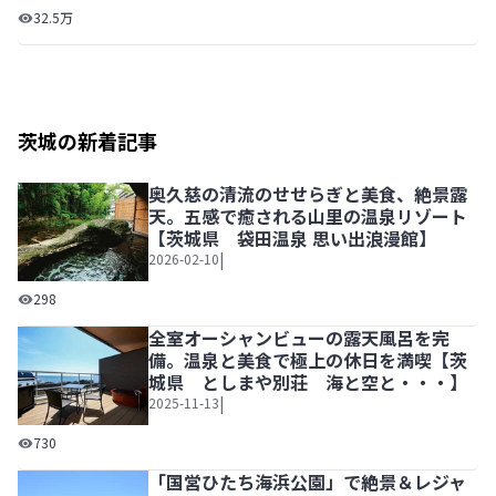
【子連れ・沖縄観光】の決定版！子供が喜ぶ体験スポット1
32.5万
茨城の新着記事
奥久慈の清流のせせらぎと美食、絶景露
天。五感で癒される山里の温泉リゾート
【茨城県 袋田温泉 思い出浪漫館】
|
2026-02-10
奥久慈の清流のせせらぎと美食、絶景露天。五感で癒される
298
全室オーシャンビューの露天風呂を完
備。温泉と美食で極上の休日を満喫【茨
城県 としまや別荘 海と空と・・・】
|
2025-11-13
全室オーシャンビューの露天風呂を完備。温泉と美食で極上
730
「国営ひたち海浜公園」で絶景＆レジャ