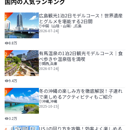
国内の人気ランキング
広島観光1泊2日モデルコース！世界遺産
1
とグルメを堪能する2日間
中国（山陰・山陽）
,
広島
|
2026-07-24
広島観光1泊2日モデルコース！世界遺産とグルメを堪能する
8.8万
有馬温泉の1泊2日観光モデルコース｜食
2
べ歩きや温泉宿を満喫
関西
,
兵庫
|
2026-07-24
有馬温泉の1泊2日観光モデルコース｜食べ歩きや温泉宿を
9.4万
冬の沖縄の楽しみ方を徹底解説！子連れ
3
で楽しめるアクティビティもご紹介
沖縄
,
沖縄
|
2025-10-15
冬の沖縄の楽しみ方を徹底解説！子連れで楽しめるアクティ
3.2万
USJの回り方を攻略！効率よく楽しめる
4