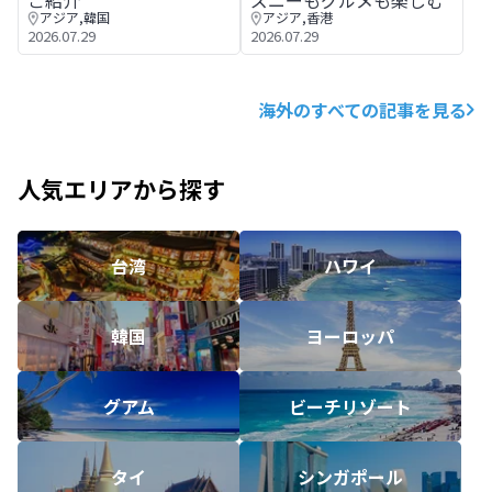
ご紹介
ズニーもグルメも楽しむ
アジア
,
韓国
アジア
,
香港
2026.07.29
2026.07.29
海外のすべての記事を見る
人気エリアから探す
台湾
ハワイ
韓国
ヨーロッパ
グアム
ビーチリゾート
タイ
シンガポール