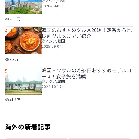
アジア
,
台湾
|
2026-04-03
【旅行日数別】台湾の旅行費用っていくらかかる？3泊4日や
26.9万
韓国のおすすめグルメ20選！定番から地
4
域別グルメまでご紹介
アジア
,
韓国
|
2025-09-04
韓国のおすすめグルメ20選！定番から地域別グルメまでご
9.3万
韓国・ソウルの2泊3日おすすめモデルコ
5
ース！女子旅を満喫
アジア
,
韓国
|
2024-10-17
韓国・ソウルの2泊3日おすすめモデルコース！女子旅を満喫
41.6万
海外の新着記事