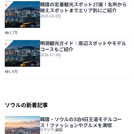
韓国の定番観光スポット27選！名所から
4
映えスポットまでエリア別にご紹介
|
2025-10-20
韓国の定番観光スポット27選！名所から映えスポットまで
2.7万
明洞観光ガイド｜周辺スポットやモデル
5
コースもご紹介
|
2026-07-30
明洞観光ガイド｜周辺スポットやモデルコースもご紹介
1.9万
ソウルの新着記事
韓国・ソウルの3泊4日王道モデルコー
ス！ファッションやグルメを満喫
アジア
,
韓国