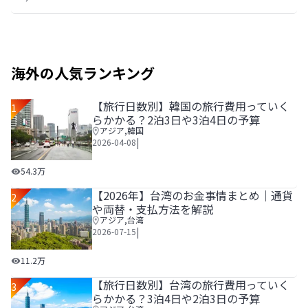
海外の人気ランキング
【旅行日数別】韓国の旅行費用っていく
1
らかかる？2泊3日や3泊4日の予算
アジア
,
韓国
|
2026-04-08
【旅行日数別】韓国の旅行費用っていくらかかる？2泊3日や
54.3万
【2026年】台湾のお金事情まとめ｜通貨
2
や両替・支払方法を解説
アジア
,
台湾
|
2026-07-15
【2026年】台湾のお金事情まとめ｜通貨や両替・支払方法
11.2万
【旅行日数別】台湾の旅行費用っていく
3
らかかる？3泊4日や2泊3日の予算