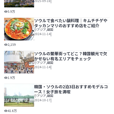
|
2025-09-18
韓国・ソウルの3泊4日王道モデルコース！ファッションや
5.9万
ソウルで食べたい鍋料理｜キムチチゲや
タッカンマリのおすすめ店をご紹介
アジア
,
韓国
|
2024-11-14
ソウルで食べたい鍋料理｜キムチチゲやタッカンマリのおす
2,159
ソウルの繁華街ってどこ？韓国観光で欠
かせない有名エリアをチェック
アジア
,
韓国
|
2024-11-14
ソウルの繁華街ってどこ？韓国観光で欠かせない有名エリア
1.9万
韓国・ソウルの2泊3日おすすめモデルコ
ース！女子旅を満喫
アジア
,
韓国
|
2024-10-17
韓国・ソウルの2泊3日おすすめモデルコース！女子旅を満喫
41.6万