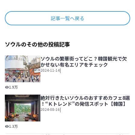
記事一覧へ戻る
ソウルのその他の投稿記事
ソウルの繁華街ってどこ？韓国観光で欠
かせない有名エリアをチェック
|
2024-11-14
ソウルの繁華街ってどこ？韓国観光で欠かせない有名エリア
1.9万
絶対行きたいソウルのおすすめカフェ8選
！“Ｋトレンド”の発信スポット【韓国】
|
2024-08-16
絶対行きたいソウルのおすすめカフェ8選 ！“Ｋトレンド”
1.3万