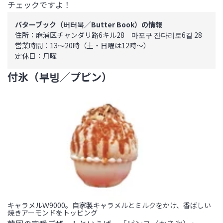
チェックですよ！
バターブック（버터북／Butter Book）の情報
住所：麻浦区チャンダリ路6キル28　마포구 잔다리로6길 28 

営業時間：13～20時（土・日曜は12時～）

定休日：月曜
付氷（부빙／プピン）
キャラメルＷ9000。自家製キャラメルとミルクをかけ、香ばしい
焼きアーモンドをトッピング