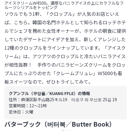
アイスクリームＷ4500。濃厚なバニラアイスの上にカラフルなフ
ルーツシリアルをトッピング
ソウルでもう1軒、「クロップル」が人気のお店といえ
ば、こちら。韓国の名門ホテルとして知られるロッテホテ
ルでシェフを務めた女性オーナーが、ホテルの朝食に提供
していたデザートにアイデアを加え、新しくアレンジした
12種のクロップルをラインナップしています。「アイスク
リーム」は、アツアツのクロップルと冷たいバニラアイス
が相性抜群！　手作りのバニラビーンズクリームをクロッ
プルにたっぷりのせた「クレームブリュレ」Ｗ5000も看
板スイーツなので、ぜひトライしてみて。
クアンフル（쿠앙플／KUANG FFLE）の情報
住所：麻浦区臥牛山路25キル19　마포구 와 우산로 25길 19

営業時間：12～21時

定休日：火曜
バターブック（버터북／Butter Book）