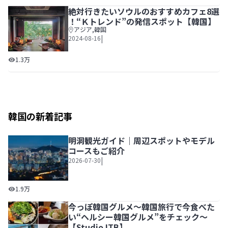
絶対行きたいソウルのおすすめカフェ8選
！“Ｋトレンド”の発信スポット【韓国】
アジア
,
韓国
|
2024-08-16
絶対行きたいソウルのおすすめカフェ8選 ！“Ｋトレンド”
1.3万
韓国の新着記事
明洞観光ガイド｜周辺スポットやモデル
コースもご紹介
|
2026-07-30
明洞観光ガイド｜周辺スポットやモデルコースもご紹介
1.9万
今っぽ韓国グルメ～韓国旅行で今食べた
い“ヘルシー韓国グルメ”をチェック～
【StudioJTB】