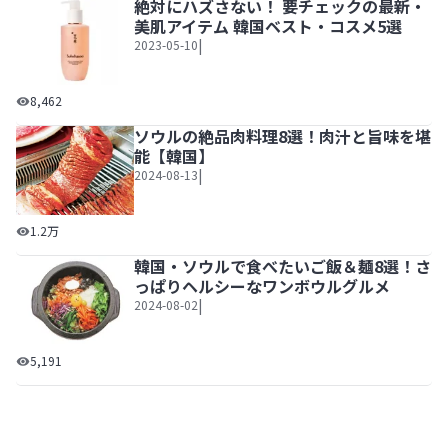
絶対にハズさない！ 要チェックの最新・
美肌アイテム 韓国ベスト・コスメ5選
|
2023-05-10
絶対にハズさない！ 要チェックの最新・美肌アイテム 韓国
8,462
ソウルの絶品肉料理8選！肉汁と旨味を堪
能【韓国】
|
2024-08-13
ソウルの絶品肉料理8選！肉汁と旨味を堪能【韓国】
1.2万
韓国・ソウルで食べたいご飯＆麺8選！さ
っぱりヘルシーなワンボウルグルメ
|
2024-08-02
韓国・ソウルで食べたいご飯＆麺8選！さっぱりヘルシーな
5,191