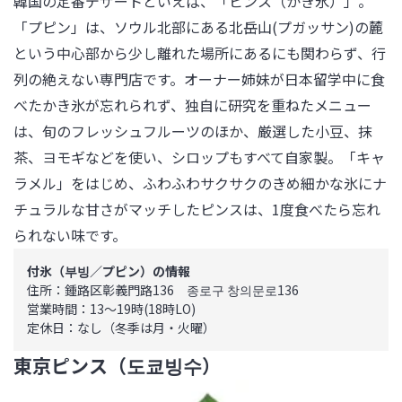
韓国の定番デザートといえば、「ピンス（かき氷）」。
「プピン」は、ソウル北部にある北岳山(プガッサン)の麓
という中心部から少し離れた場所にあるにも関わらず、行
列の絶えない専門店です。オーナー姉妹が日本留学中に食
べたかき氷が忘れられず、独自に研究を重ねたメニュー
は、旬のフレッシュフルーツのほか、厳選した小豆、抹
茶、ヨモギなどを使い、シロップもすべて自家製。「キャ
ラメル」をはじめ、ふわふわサクサクのきめ細かな氷にナ
チュラルな甘さがマッチしたピンスは、1度食べたら忘れ
られない味です。
付氷（부빙／プピン）の情報
住所：鍾路区彰義門路136　종로구 창의문로136

営業時間：13～19時(18時LO)

定休日：なし（冬季は月・火曜）
東京ピンス（도쿄빙수）