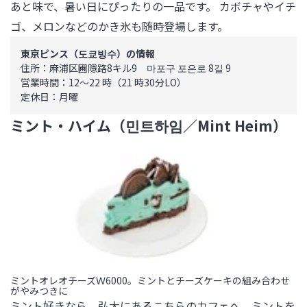
あと味で、暑い日にぴったりの一品です。 カボチャやイチ
ゴ、メロンなどのかき氷も随時登場します。
東京ピンス（도쿄빙수）の情報
住所：麻浦区圃隱路8キル9　마포구 포은로 8길 9

営業時間：12～22 時（21 時30分LO）

定休日：月曜
ミント・ハイム（민트하임／Mint Heim）
ミントオレオチーズＷ6000。ミントとチーズケーキの組み合わせ
がやみつきに
ミント好きなら、弘大にあるこちらのカフェへ。ミントを