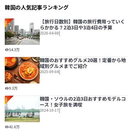
韓国の人気記事ランキング
【旅行日数別】韓国の旅行費用っていく
1
らかかる？2泊3日や3泊4日の予算
|
2026-04-08
【旅行日数別】韓国の旅行費用っていくらかかる？2泊3日や
54.3万
韓国のおすすめグルメ20選！定番から地
2
域別グルメまでご紹介
|
2025-09-04
韓国のおすすめグルメ20選！定番から地域別グルメまでご
9.3万
韓国・ソウルの2泊3日おすすめモデルコ
3
ース！女子旅を満喫
|
2024-10-17
韓国・ソウルの2泊3日おすすめモデルコース！女子旅を満喫
41.6万