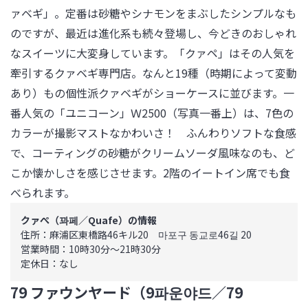
ァベギ」。定番は砂糖やシナモンをまぶしたシンプルなも
のですが、最近は進化系も続々登場し、今どきのおしゃれ
なスイーツに大変身しています。「クァペ」はその人気を
牽引するクァベギ専門店。なんと19種（時期によって変動
あり）もの個性派クァベギがショーケースに並びます。一
番人気の「ユニコーン」Ｗ2500（写真一番上）は、7色の
カラーが撮影マストなかわいさ！　ふんわりソフトな食感
で、コーティングの砂糖がクリームソーダ風味なのも、ど
こか懐かしさを感じさせます。2階のイートイン席でも食
べられます。
クァぺ（꽈페／Quafe）の情報
住所：麻浦区東橋路46キル20　마포구 동교로46길 20

営業時間：10時30分～21時30分

定休日：なし
79 ファウンヤード（9파운야드／79