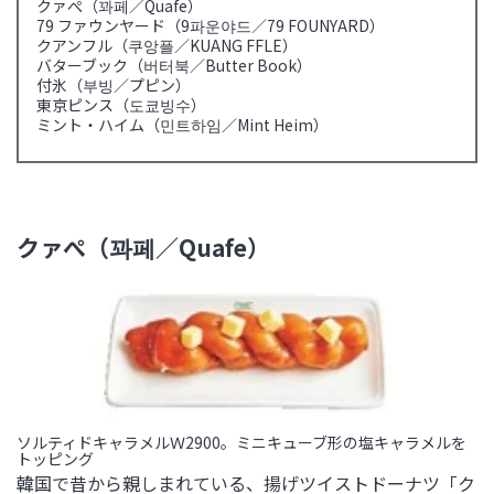
クァぺ（꽈페／Quafe）
79 ファウンヤード（9파운야드／79 FOUNYARD）
クアンフル（쿠앙플／KUANG FFLE）
バターブック（버터북／Butter Book）
付氷（부빙／プピン）
東京ピンス（도쿄빙수）
ミント・ハイム（민트하임／Mint Heim）
クァぺ（꽈페／Quafe）
ソルティドキャラメルＷ2900。ミニキューブ形の塩キャラメルを
トッピング
韓国で昔から親しまれている、揚げツイストドーナツ「ク