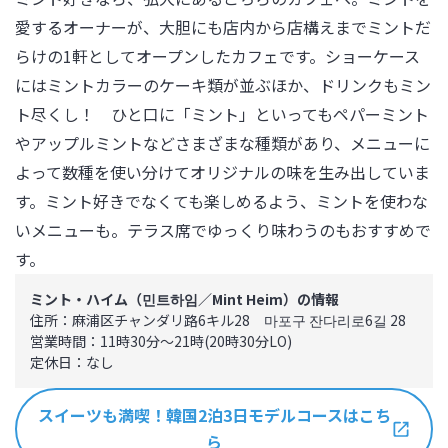
愛するオーナーが、大胆にも店内から店構えまでミントだ
らけの1軒としてオープンしたカフェです。ショーケース
にはミントカラーのケーキ類が並ぶほか、ドリンクもミン
ト尽くし！　ひと口に「ミント」といってもペパーミント
やアップルミントなどさまざまな種類があり、メニューに
よって数種を使い分けてオリジナルの味を生み出していま
す。ミント好きでなくても楽しめるよう、ミントを使わな
いメニューも。テラス席でゆっくり味わうのもおすすめで
す。
ミント・ハイム（민트하임／Mint Heim）の情報
住所：麻浦区チャンダリ路6キル28　마포구 잔다리로6길 28

営業時間：11時30分～21時(20時30分LO)

定休日：なし
スイーツも満喫！韓国2泊3日モデルコースはこち
ら