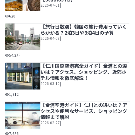
|
2026-07-01
今っぽ韓国グルメ～韓国旅行で今食べたい“ヘルシー韓国グルメ”
620
【旅行日数別】韓国の旅行費用っていく
らかかる？2泊3日や3泊4日の予算
|
2026-04-08
【旅行日数別】韓国の旅行費用っていくらかかる？2泊3日や
54.3万
【仁川国際空港完全ガイド】金浦との違
いは？アクセス、ショッピング、近郊ホ
テル情報を徹底解説！
|
2026-03-12
【仁川国際空港完全ガイド】金浦との違いは？アクセス、シ
1,912
【金浦空港ガイド】仁川との違いは？ア
クセスや便利なサービス、ショッピング
情報まで解説
|
2026-02-27
【金浦空港ガイド】仁川との違いは？アクセスや便利なサー
7,636