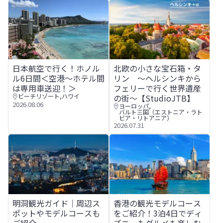
日本航空で行く！ホノルル6日間＜空港～ホテル間は専用車
北欧の小さな宝石箱・タリン 〜
日本航空で行く！ホノル
北欧の小さな宝石箱・タ
ル6日間＜空港～ホテル間
リン 〜ヘルシンキから
は専用車送迎！＞
フェリーで行く世界遺産
ビーチリゾート
,
ハワイ
の街〜【StudioJTB】
2026.08.06
ヨーロッパ
,
バルト三国（エストニア・ラト
ビア・リトアニア）
2026.07.31
明洞観光ガイド｜周辺スポットやモデルコースもご紹介
香港の観光モデルコースをご紹
明洞観光ガイド｜周辺ス
香港の観光モデルコース
ポットやモデルコースも
をご紹介！3泊4日でディ