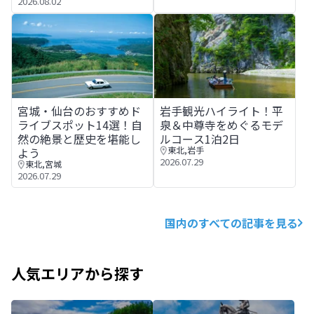
2026.08.02
宮城・仙台のおすすめドライブスポット14選！自然の絶景
岩手観光ハイライト！平泉＆中
宮城・仙台のおすすめド
岩手観光ハイライト！平
ライブスポット14選！自
泉＆中尊寺をめぐるモデ
然の絶景と歴史を堪能し
ルコース1泊2日
東北
,
岩手
よう
2026.07.29
東北
,
宮城
2026.07.29
国内のすべての記事を見る
人気エリアから探す