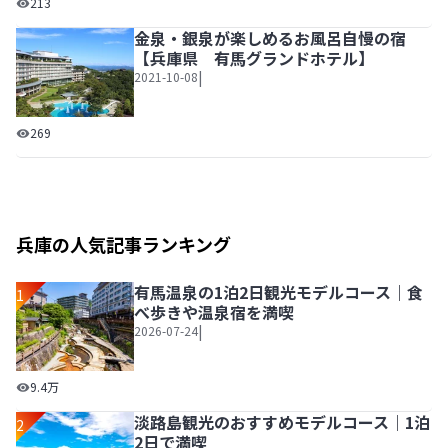
213
金泉・銀泉が楽しめるお風呂自慢の宿
【兵庫県 有馬グランドホテル】
|
2021-10-08
金泉・銀泉が楽しめるお風呂自慢の宿【兵庫県 有馬グラン
269
兵庫の人気記事ランキング
有馬温泉の1泊2日観光モデルコース｜食
1
べ歩きや温泉宿を満喫
|
2026-07-24
有馬温泉の1泊2日観光モデルコース｜食べ歩きや温泉宿を
9.4万
淡路島観光のおすすめモデルコース｜1泊
2
2日で満喫