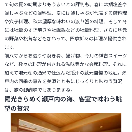
て旬の夏の時期よりもうまいとの評判も。春には鯛塩釜や
鯛しゃぶなどの鯛料理、夏には鱧しゃぶが代表する鱧料理
や穴子料理、秋は濃厚な味わいの渡り蟹の料理、そして冬
には牡蠣のすき焼きや牡蠣鍋などの牡蠣料理。さらに地元
の野菜や松茸なども加わって、四季折々の料理が提供され
ます。

前八寸からお造りや焼き肴、揚げ物、今月の祥吉スイーツ
など、数々の料理が供される滋味豊かな会席料理。それに
加えて地元産の酒米で仕込んだ播州の蔵元自慢の地酒。瀬
戸内の四季の恵みを美酒とともにじっくりと味わう贅沢
は、旅の醍醐味でもありますね。
陽光きらめく瀬戸内の海、客室で味わう眺
望の贅沢