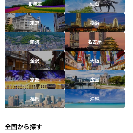
北海道
仙台
東京
横浜
熱海
名古屋
金沢
大阪
京都
広島
福岡
沖縄
全国から探す