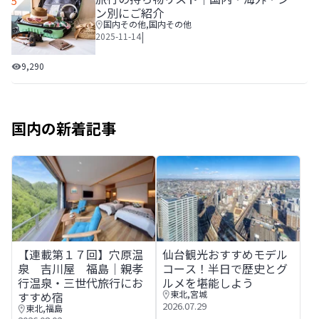
5
ン別にご紹介
国内その他
,
国内その他
|
2025-11-14
旅行の持ち物リスト│国内・海外・シーン別にご紹介
9,290
国内の新着記事
【連載第１７回】穴原温泉 吉川屋 福島│親孝行温泉・三
仙台観光おすすめモデルコース
【連載第１７回】穴原温
仙台観光おすすめモデル
泉 吉川屋 福島│親孝
コース！半日で歴史とグ
行温泉・三世代旅行にお
ルメを堪能しよう
東北
,
宮城
すすめ宿
2026.07.29
東北
,
福島