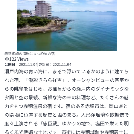
赤穂御崎の海岸に立つ絶景の宿
122
Views
公開日：
2021.11.04
|
更新日：
2021.11.04
瀬戸内海の青い海に、まるで浮いているかのように建てら
れた宿、「潮彩きらら祥吉」。オーシャンビューの客室か
らの眺望をはじめ、お風呂からの瀬戸内のダイナミックな
夕陽と空の景観、新鮮な海の幸の料理など、たくさんの魅
力をもつ赤穂温泉の宿です。宿のある赤穂市は、岡山県と
の県境に位置する歴史と塩のまち。人形浄瑠璃や歌舞伎で
度々上演される『忠臣蔵』ゆかりの地で、塩田で栄えた明
るく風光明媚な土地です。市街には赤穂城跡や赤穂義士に