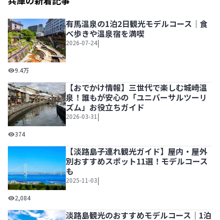
兵庫の新着記事
有馬温泉の1泊2日観光モデルコース｜食
べ歩きや温泉宿を満喫
|
2026-07-24
有馬温泉の1泊2日観光モデルコース｜食べ歩きや温泉宿を
9.4万
【おでかけ情報】三世代で楽しむ城崎温
泉！誰もが安心の「ユニバーサルツーリ
ズム」お役立ちガイド
|
2026-03-31
【おでかけ情報】三世代で楽しむ城崎温泉！誰もが安心の「
374
【淡路島子連れ観光ガイド】屋内・屋外
別おすすめスポット11選！モデルコース
も
|
2025-11-03
【淡路島子連れ観光ガイド】屋内・屋外別おすすめスポット
2,084
淡路島観光のおすすめモデルコース｜1泊