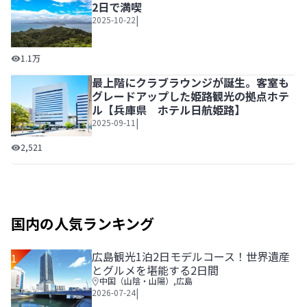
2日で満喫
|
2025-10-22
淡路島観光のおすすめモデルコース｜1泊2日で満喫
1.1万
最上階にクラブラウンジが誕生。客室も
グレードアップした姫路観光の拠点ホテ
ル【兵庫県 ホテル日航姫路】
|
2025-09-11
最上階にクラブラウンジが誕生。客室もグレードアップした
2,521
国内の人気ランキング
広島観光1泊2日モデルコース！世界遺産
1
とグルメを堪能する2日間
中国（山陰・山陽）
,
広島
|
2026-07-24