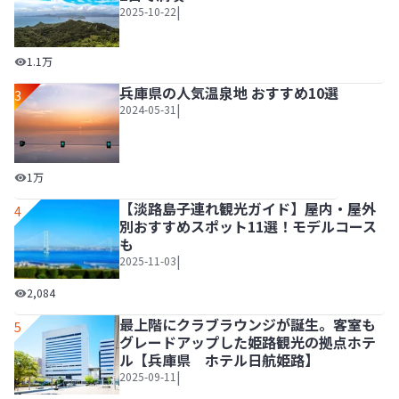
|
2025-10-22
淡路島観光のおすすめモデルコース｜1泊2日で満喫
1.1万
兵庫県の人気温泉地 おすすめ10選
3
|
2024-05-31
兵庫県の人気温泉地 おすすめ10選
1万
【淡路島子連れ観光ガイド】屋内・屋外
4
別おすすめスポット11選！モデルコース
も
|
2025-11-03
【淡路島子連れ観光ガイド】屋内・屋外別おすすめスポット
2,084
最上階にクラブラウンジが誕生。客室も
5
グレードアップした姫路観光の拠点ホテ
ル【兵庫県 ホテル日航姫路】
|
2025-09-11