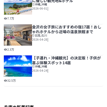
に優しい観光地&ホテル
沖縄
,
沖縄
|
2026-06-01
赤ちゃんと楽しむ沖縄旅行【0～2歳児】に優しい観光地&ホ
7.7万
金沢の女子旅におすすめの宿17選！おし
ゃれホテルから近場の温泉旅館まで
北陸
,
石川
|
2026-04-28
金沢の女子旅におすすめの宿17選！おしゃれホテルから近
2.3万
【子連れ・沖縄観光】の決定版！子供が
喜ぶ体験スポット14選
沖縄
,
沖縄
|
2026-04-24
【子連れ・沖縄観光】の決定版！子供が喜ぶ体験スポット1
32.5万