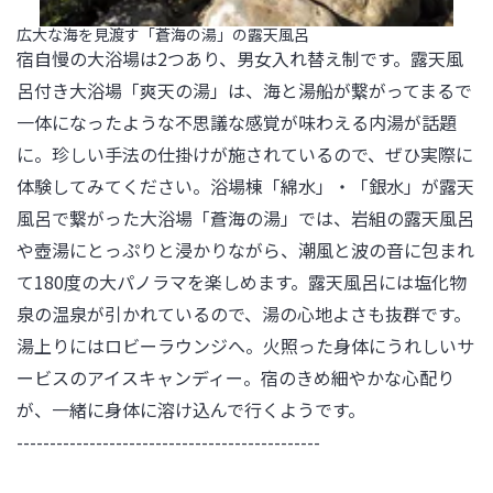
広大な海を見渡す「蒼海の湯」の露天風呂
宿自慢の大浴場は2つあり、男女入れ替え制です。露天風
呂付き大浴場「爽天の湯」は、海と湯船が繋がってまるで
一体になったような不思議な感覚が味わえる内湯が話題
に。珍しい手法の仕掛けが施されているので、ぜひ実際に
体験してみてください。浴場棟「綿水」・「銀水」が露天
風呂で繋がった大浴場「蒼海の湯」では、岩組の露天風呂
や壺湯にとっぷりと浸かりながら、潮風と波の音に包まれ
て180度の大パノラマを楽しめます。露天風呂には塩化物
泉の温泉が引かれているので、湯の心地よさも抜群です。

湯上りにはロビーラウンジへ。火照った身体にうれしいサ
ービスのアイスキャンディー。宿のきめ細やかな心配り
が、一緒に身体に溶け込んで行くようです。
----------------------------------------------
