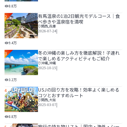
広島観光1泊2日モデルコース！世界遺産とグルメを堪能する
8.8万
有馬温泉の1泊2日観光モデルコース｜食
2
べ歩きや温泉宿を満喫
関西
,
兵庫
|
2026-07-24
有馬温泉の1泊2日観光モデルコース｜食べ歩きや温泉宿を
9.4万
冬の沖縄の楽しみ方を徹底解説！子連れ
3
で楽しめるアクティビティもご紹介
沖縄
,
沖縄
|
2025-10-15
冬の沖縄の楽しみ方を徹底解説！子連れで楽しめるアクティ
3.2万
USJの回り方を攻略！効率よく楽しめる
4
コツとおすすめルート
関西
,
大阪
|
2025-03-07
USJの回り方を攻略！効率よく楽しめるコツとおすすめルー
8.8万
旅行の持ち物リスト│国内・海外・シー