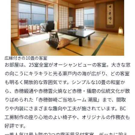
広縁付きの10畳の客室
お部屋は、25室全室がオーシャンビューの客室。大きな窓
の向こうにキラキラと光る瀬戸内の海が広がり、どの客室
も明るく開放的な雰囲気です。シンプルな10畳の和室か
ら、赤穂緞通や赤穂雲火焼など赤穂・播磨の伝統文化が散
りばめられた「赤穂御崎ご当地ルーム 潮風」まで、間取
りや内装にさまざまな趣向や工夫が施されています。BC
工房制作の座り心地のよい椅子や、オリジナルの作務衣も
好評です。

一番人気は最上階の2つの露天風呂付客室。デッキに設え