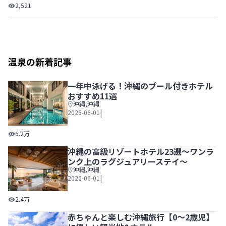
最上階にクラブラウンジが誕生。客室もグレードアップした
2,521
温泉の新着記事
一年中泳げる！沖縄のプール付きホテル
おすすめ11選
沖縄
,
沖縄
|
2026-06-01
一年中泳げる！沖縄のプール付きホテルおすすめ11選
6.2万
沖縄の高級リゾートホテル23選～ワンラ
ンク上のラグジュアリーステイ～
沖縄
,
沖縄
|
2026-06-01
沖縄の高級リゾートホテル23選～ワンランク上のラグジュ
2.4万
赤ちゃんと楽しむ沖縄旅行【0～2歳児】