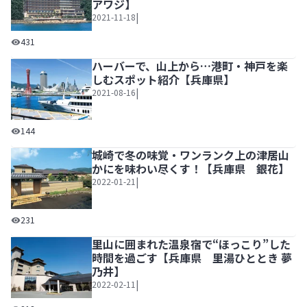
アワジ】
|
2021-11-18
海辺の温泉リゾートで絶品「淡路島3年とらふぐ」を堪能【
431
ハーバーで、山上から…港町・神戸を楽
しむスポット紹介【兵庫県】
|
2021-08-16
ハーバーで、山上から…港町・神戸を楽しむスポット紹介【
144
城崎で冬の味覚・ワンランク上の津居山
かにを味わい尽くす！【兵庫県 銀花】
|
2022-01-21
城崎で冬の味覚・ワンランク上の津居山かにを味わい尽くす
231
里山に囲まれた温泉宿で“ほっこり”した
時間を過ごす【兵庫県 里湯ひととき 夢
乃井】
|
2022-02-11
里山に囲まれた温泉宿で“ほっこり”した時間を過ごす【兵庫