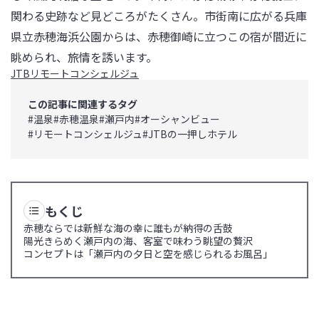
関わる史跡など見どころがたくさん。市街南に広がる兵庫
県立赤穂海浜公園からは、赤穂御崎に立つこの宿が間近に
眺められ、旅情を誘います。
JTBリモートコンシェルジュ
この記事に関連するタグ
#
温泉
#
赤穂温泉
#
瀬戸内
#
オーシャンビュー
#
リモートコンシェルジュ
#
JTBの一押しホテル
もくじ
赤穂ならでは新鮮な海の幸に誰もが納得の舌鼓
陽光きらめく瀬戸内の海、客室で味わう眺望の贅沢
コンセプトは「瀬戸内の夕日と空を感じられるお風呂」