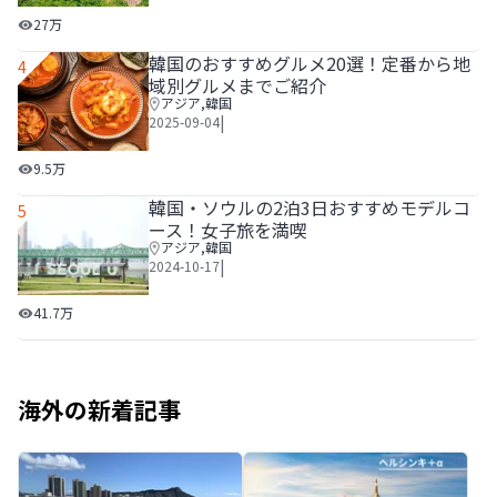
【旅行日数別】台湾の旅行費用っていくらかかる？3泊4日や
27万
韓国のおすすめグルメ20選！定番から地
4
域別グルメまでご紹介
アジア
,
韓国
|
2025-09-04
韓国のおすすめグルメ20選！定番から地域別グルメまでご
9.5万
韓国・ソウルの2泊3日おすすめモデルコ
5
ース！女子旅を満喫
アジア
,
韓国
|
2024-10-17
韓国・ソウルの2泊3日おすすめモデルコース！女子旅を満喫
41.7万
海外の新着記事