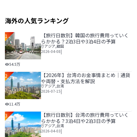
海外の人気ランキング
【旅行日数別】韓国の旅行費用っていく
1
らかかる？2泊3日や3泊4日の予算
アジア
,
韓国
|
2026-04-08
【旅行日数別】韓国の旅行費用っていくらかかる？2泊3日や
54.5万
【2026年】台湾のお金事情まとめ｜通貨
2
や両替・支払方法を解説
アジア
,
台湾
|
2026-07-15
【2026年】台湾のお金事情まとめ｜通貨や両替・支払方法
11.4万
【旅行日数別】台湾の旅行費用っていく
3
らかかる？3泊4日や2泊3日の予算
アジア
,
台湾
|
2026-04-03