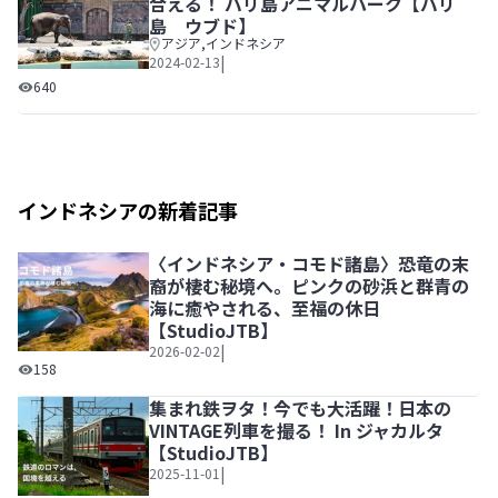
合える！ バリ島アニマルパーク【バリ
島 ウブド】
アジア
,
インドネシア
|
2024-02-13
インドネシアならではの生き物たちに出合える！ バリ島ア
640
インドネシアの新着記事
〈インドネシア・コモド諸島〉恐竜の末
裔が棲む秘境へ。ピンクの砂浜と群青の
海に癒やされる、至福の休日
【StudioJTB】
|
2026-02-02
〈インドネシア・コモド諸島〉恐竜の末裔が棲む秘境へ。ピン
158
集まれ鉄ヲタ！今でも大活躍！日本の
VINTAGE列車を撮る！ In ジャカルタ
【StudioJTB】
|
2025-11-01