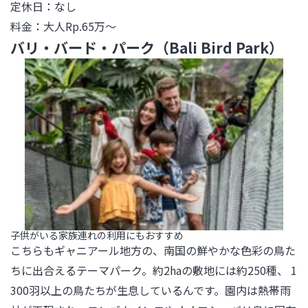
定休日：なし

料金：大人Rp.65万～
バリ・バード・パーク（Bali Bird Park）
子供がいる家族連れの利用にもおすすめ
こちらもギャニアール地方の、南国の鮮やかな色彩の鳥た
ちに出合えるテーマパーク。約2haの敷地には約250種、 1
300羽以上の鳥たちが生息しているんです。園内は熱帯雨