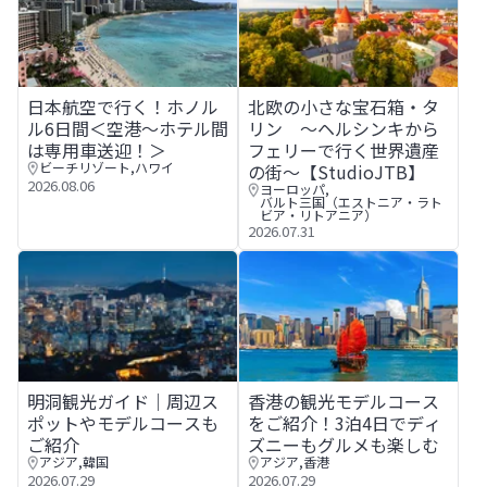
日本航空で行く！ホノルル6日間＜空港～ホテル間は専用車
北欧の小さな宝石箱・タリン 〜
日本航空で行く！ホノル
北欧の小さな宝石箱・タ
ル6日間＜空港～ホテル間
リン 〜ヘルシンキから
は専用車送迎！＞
フェリーで行く世界遺産
ビーチリゾート
,
ハワイ
の街〜【StudioJTB】
2026.08.06
ヨーロッパ
,
バルト三国（エストニア・ラト
ビア・リトアニア）
2026.07.31
明洞観光ガイド｜周辺スポットやモデルコースもご紹介
香港の観光モデルコースをご紹
明洞観光ガイド｜周辺ス
香港の観光モデルコース
ポットやモデルコースも
をご紹介！3泊4日でディ
ご紹介
ズニーもグルメも楽しむ
アジア
,
韓国
アジア
,
香港
2026.07.29
2026.07.29