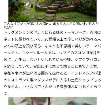
巨大なオブジェが置かれた園内。まるでおとぎの国に迷い込んだ
気分に
トゥグヌンガンの滝近くにある蝶のテーマパーク。園内は
ネットに覆われていて、20種類以上の珍しい蝶が訪れる人
たちの頭上を飛び回る、なんとも不思議で美しいテーマパ
ークです。コクーンルームでは、ウブドのアユン川渓谷周
辺にしか生息しないといわれている怪蝶、クプクプバロン
を飼育していて、実際に手に乗せて触ることもできます。
草花や木々が生い茂る園内を抜けると、インドネシア料理
のレストランや蝶々グッズが手に入るお土産ショップもあ
りますよ。小さなお子さんがいる家族連れにもおすすめで
す。