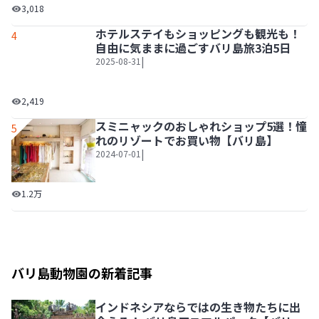
お子様連れファミリーで行く♪体験たっぷりバリ島3泊5日
3,018
ホテルステイもショッピングも観光も！
ホテルステイもショッピングも観光も！自由に気ままに過ご
4
自由に気ままに過ごすバリ島旅3泊5日
|
2025-08-31
2,419
スミニャックのおしゃれショップ5選！憧
5
れのリゾートでお買い物【バリ島】
|
2024-07-01
スミニャックのおしゃれショップ5選！憧れのリゾートでお
1.2万
バリ島動物園の新着記事
インドネシアならではの生き物たちに出