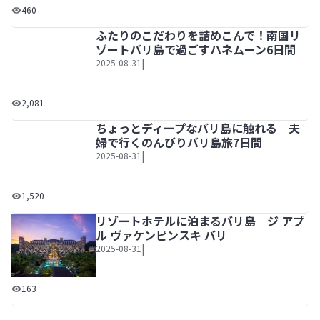
集まれ鉄ヲタ！今でも大活躍！日本のVINTAGE列車を撮る！ In
460
ふたりのこだわりを詰めこんで！南国リ
ふたりのこだわりを詰めこんで！南国リゾートバリ島で過ご
ゾートバリ島で過ごすハネムーン6日間
|
2025-08-31
2,081
ちょっとディープなバリ島に触れる 夫
ちょっとディープなバリ島に触れる 夫婦で行くのんびりバ
婦で行くのんびりバリ島旅7日間
|
2025-08-31
1,520
リゾートホテルに泊まるバリ島 ジ アプ
ル ヴァケンピンスキ バリ
|
2025-08-31
リゾートホテルに泊まるバリ島 ジ アプル ヴァケンピンスキ
163