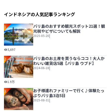
インドネシアの人気記事ランキング
バリ島のおすすめ観光スポット21選！観
1
光税やビザについても解説
|
2025-05-20
バリ島のおすすめ観光スポット21選！観光税やビザについ
3,697
バリ島のお土産を買うならココ！大人か
2
わいい雑貨店5選【バリ島 ウブド】
|
2024-06-18
バリ島のお土産を買うならココ！大人かわいい雑貨店5選【バ
1.9万
お子様連れファミリーで行く♪体験たっ
3
ぷりバリ島3泊5日
|
2025-08-31