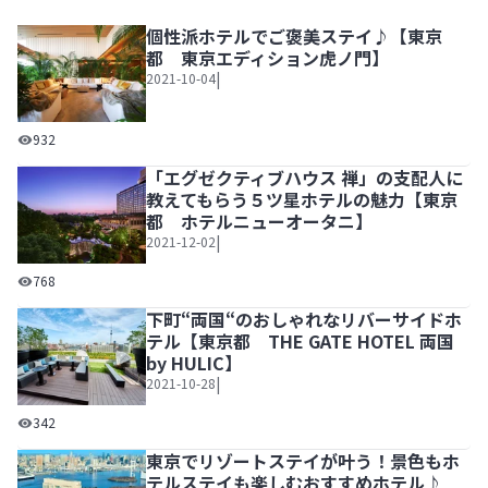
個性派ホテルでご褒美ステイ♪【東京
都 東京エディション虎ノ門】
|
2021-10-04
個性派ホテルでご褒美ステイ♪【東京都 東京エディション
932
「エグゼクティブハウス 禅」の支配人に
教えてもらう５ツ星ホテルの魅力【東京
都 ホテルニューオータニ】
|
2021-12-02
「エグゼクティブハウス 禅」の支配人に教えてもらう５ツ
768
下町“両国“のおしゃれなリバーサイドホ
テル【東京都 THE GATE HOTEL 両国
by HULIC】
|
2021-10-28
下町“両国“のおしゃれなリバーサイドホテル【東京都 THE GATE
342
東京でリゾートステイが叶う！景色もホ
テルステイも楽しむおすすめホテル♪