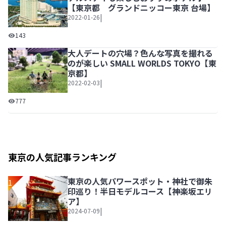
【東京都 グランドニッコー東京 台場】
|
2022-01-26
東京でリゾートステイが叶う！景色もホテルステイも楽しむ
143
大人デートの穴場？色んな写真を撮れる
のが楽しい SMALL WORLDS TOKYO【東
京都】
|
2022-02-03
大人デートの穴場？色んな写真を撮れるのが楽しい SMALL WO
777
東京の人気記事ランキング
東京の人気パワースポット・神社で御朱
1
印巡り！半日モデルコース【神楽坂エリ
ア】
|
2024-07-09