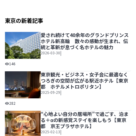
東京の新着記事
愛され続けて40余年のグランドプリンス
ホテル新高輪 数々の感動が生まれ、伝
統と革新が息づく名ホテルの魅力
|
2026-03-30
愛され続けて40余年のグランドプリンスホテル新高輪 数
146
東京観光・ビジネス・女子会に最適なく
つろぎの空間が広がる駅近ホテル【東京
都 ホテルメトロポリタン】
|
2025-09-29
東京観光・ビジネス・女子会に最適なくつろぎの空間が広が
282
“心地よい自分の居場所”で過ごす、泊ま
る＋αの新感覚ステイを楽しもう【東京
都 京王プラザホテル】
|
2025-02-13