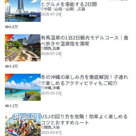
とグルメを堪能する2日間
中国（山陰・山陽）
,
広島
|
2026-07-24
広島観光1泊2日モデルコース！世界遺産とグルメを堪能する
8.8万
有馬温泉の1泊2日観光モデルコース｜食
2
べ歩きや温泉宿を満喫
関西
,
兵庫
|
2026-07-24
有馬温泉の1泊2日観光モデルコース｜食べ歩きや温泉宿を
9.4万
冬の沖縄の楽しみ方を徹底解説！子連れ
3
で楽しめるアクティビティもご紹介
沖縄
,
沖縄
|
2025-10-15
冬の沖縄の楽しみ方を徹底解説！子連れで楽しめるアクティ
3.2万
USJの回り方を攻略！効率よく楽しめる
4
コツとおすすめルート
関西
,
大阪
|
2025-03-07