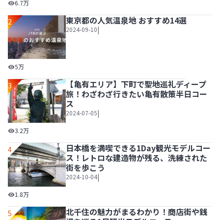
東京の人気パワースポット・神社で御朱印巡り！半日モデル
6.7万
東京都の人気温泉地 おすすめ14選
2
|
2024-09-10
東京都の人気温泉地 おすすめ14選
5万
【亀有エリア】下町で聖地巡礼ディープ
3
旅！わざわざ行きたい亀有散策半日コー
ス
|
2024-07-05
【亀有エリア】下町で聖地巡礼ディープ旅！わざわざ行きた
3.2万
日本橋を満喫できる1Day観光モデルコー
4
ス！レトロな建造物が残る、洗練された
街を歩こう
|
2024-10-04
日本橋を満喫できる1Day観光モデルコース！レトロな建造
1.8万
北千住の魅力がまるわかり！商店街や銭
5