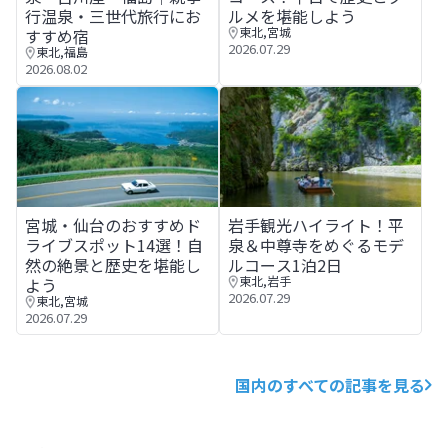
行温泉・三世代旅行にお
ルメを堪能しよう
東北
,
宮城
すすめ宿
2026.07.29
東北
,
福島
2026.08.02
宮城・仙台のおすすめドライブスポット14選！自然の絶景
岩手観光ハイライト！平泉＆中
宮城・仙台のおすすめド
岩手観光ハイライト！平
ライブスポット14選！自
泉＆中尊寺をめぐるモデ
然の絶景と歴史を堪能し
ルコース1泊2日
東北
,
岩手
よう
2026.07.29
東北
,
宮城
2026.07.29
国内のすべての記事を見る