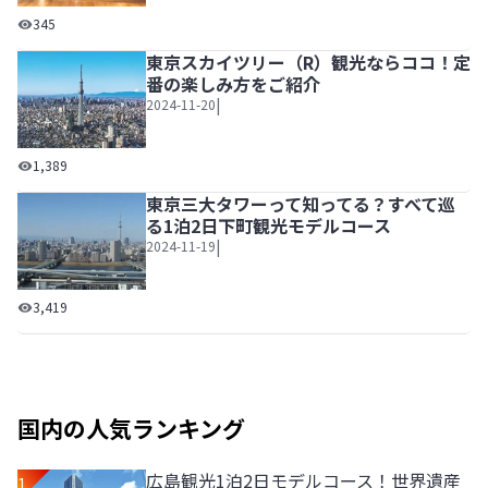
“心地よい自分の居場所”で過ごす、泊まる＋αの新感覚ス
345
東京スカイツリー（R）観光ならココ！定
番の楽しみ方をご紹介
|
2024-11-20
東京スカイツリー（R）観光ならココ！定番の楽しみ方をご
1,389
東京三大タワーって知ってる？すべて巡
る1泊2日下町観光モデルコース
|
2024-11-19
東京三大タワーって知ってる？すべて巡る1泊2日下町観光モ
3,419
国内の人気ランキング
広島観光1泊2日モデルコース！世界遺産
1