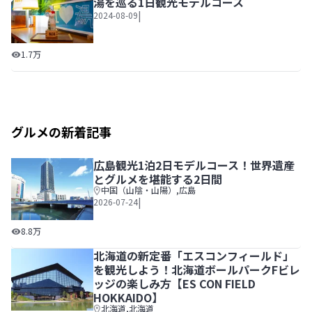
湯を巡る1日観光モデルコース
|
2024-08-09
北千住の魅力がまるわかり！商店街や銭湯を巡る1日観光モ
1.7万
グルメの新着記事
広島観光1泊2日モデルコース！世界遺産
とグルメを堪能する2日間
中国（山陰・山陽）
,
広島
|
2026-07-24
広島観光1泊2日モデルコース！世界遺産とグルメを堪能する
8.8万
北海道の新定番「エスコンフィールド」
を観光しよう！北海道ボールパークFビレ
ッジの楽しみ方【ES CON FIELD
HOKKAIDO】
北海道
,
北海道