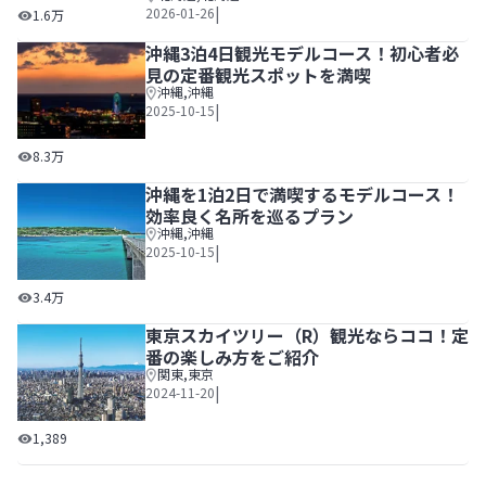
北海道の新定番「エスコンフィールド」を観光しよう！北海道ボール
|
2026-01-26
1.6万
沖縄3泊4日観光モデルコース！初心者必
見の定番観光スポットを満喫
沖縄
,
沖縄
|
2025-10-15
沖縄3泊4日観光モデルコース！初心者必見の定番観光スポ
8.3万
沖縄を1泊2日で満喫するモデルコース！
効率良く名所を巡るプラン
沖縄
,
沖縄
|
2025-10-15
沖縄を1泊2日で満喫するモデルコース！効率良く名所を巡
3.4万
東京スカイツリー（R）観光ならココ！定
番の楽しみ方をご紹介
関東
,
東京
|
2024-11-20
東京スカイツリー（R）観光ならココ！定番の楽しみ方をご
1,389