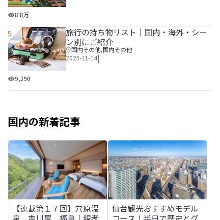
USJの回り方を攻略！効率よく楽しめるコツとおすすめルー
8.8万
旅行の持ち物リスト│国内・海外・シー
5
ン別にご紹介
国内その他
,
国内その他
|
2025-11-14
旅行の持ち物リスト│国内・海外・シーン別にご紹介
9,290
国内の新着記事
【連載第１７回】穴原温泉 吉川屋 福島│親孝行温泉・三
仙台観光おすすめモデルコース
【連載第１７回】穴原温
仙台観光おすすめモデル
泉 吉川屋 福島│親孝
コース！半日で歴史とグ