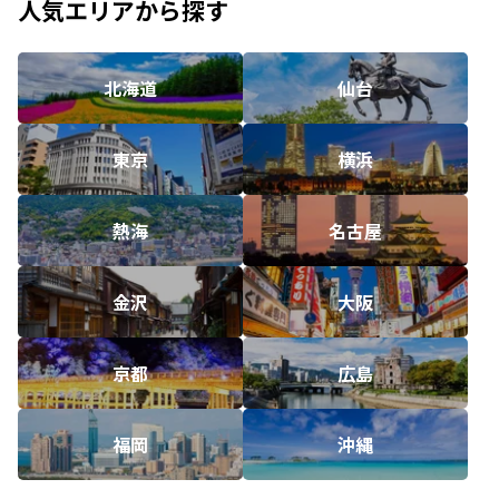
人気エリアから探す
北海道
仙台
東京
横浜
熱海
名古屋
金沢
大阪
京都
広島
福岡
沖縄