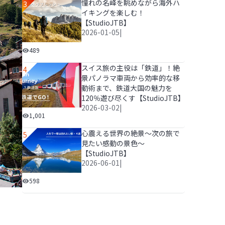
憧れの名峰を眺めながら海外ハ
3
イキングを楽しむ！
【StudioJTB】
2026-01-05
|
憧れの名峰を眺めながら海外ハイキングを楽しむ！【Stud
489
スイス旅の主役は「鉄道」！絶
4
景パノラマ車両から効率的な移
動術まで、鉄道大国の魅力を
120％遊び尽くす【StudioJTB】
2026-03-02
|
スイス旅の主役は「鉄道」！絶景パノラマ車両から効率的な
1,001
心震える世界の絶景～次の旅で
5
見たい感動の景色～
【StudioJTB】
2026-06-01
|
心震える世界の絶景～次の旅で見たい感動の景色～【Stud
598