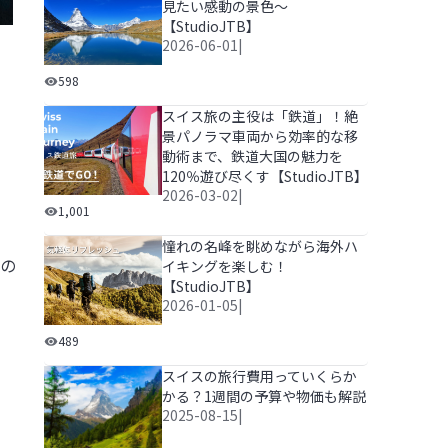
見たい感動の景色～
【StudioJTB】
2026-06-01
|
心震える世界の絶景～次の旅で見たい感動の景色～【Stud
598
スイス旅の主役は「鉄道」！絶
景パノラマ車両から効率的な移
動術まで、鉄道大国の魅力を
120％遊び尽くす【StudioJTB】
2026-03-02
|
スイス旅の主役は「鉄道」！絶景パノラマ車両から効率的な
1,001
憧れの名峰を眺めながら海外ハ
の
イキングを楽しむ！
【StudioJTB】
2026-01-05
|
憧れの名峰を眺めながら海外ハイキングを楽しむ！【Stud
489
スイスの旅行費用っていくらか
かる？1週間の予算や物価も解説
2025-08-15
|