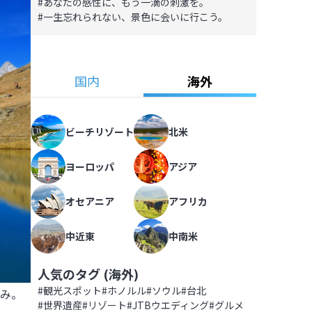
#
あなたの感性に、もう一滴の刺激を。
#
一生忘れられない、景色に会いに行こう。
国内
海外
ビーチリゾート
北米
ヨーロッパ
アジア
オセアニア
アフリカ
中近東
中南米
人気のタグ (
海外
)
#
観光スポット
#
ホノルル
#
ソウル
#
台北
み。

#
世界遺産
#
リゾート
#
JTBウエディング
#
グルメ