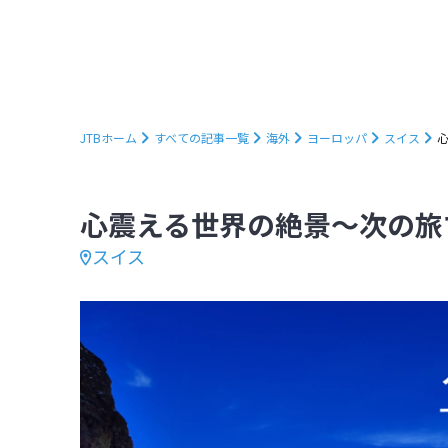
JTBホーム
すべての記事一覧
海外
ヨーロッパ
スイス
心
心震える世界の絶景～次の旅で
スイス