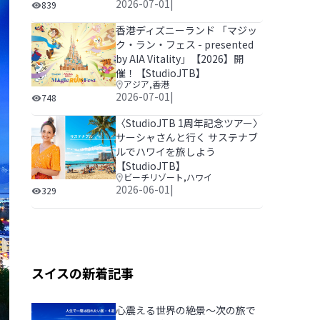
今っぽ台湾グルメ～台湾旅行で今食べたい！話題の最新ロー
2026-07-01
|
839
香港ディズニーランド 「マジッ
ク・ラン・フェス - presented
by AIA Vitality」【2026】開
催！【StudioJTB】
アジア
,
香港
香港ディズニーランド 「マジック・ラン・フェス - presented 
2026-07-01
|
748
〈StudioJTB 1周年記念ツアー〉
サーシャさんと行く サステナブ
ルでハワイを旅しよう
【StudioJTB】
ビーチリゾート
,
ハワイ
〈StudioJTB 1周年記念ツアー〉サーシャさんと行く 
2026-06-01
|
329
スイスの新着記事
心震える世界の絶景～次の旅で