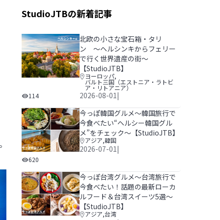
StudioJTBの新着記事
北欧の小さな宝石箱・タリ
ン 〜ヘルシンキからフェリー
で行く世界遺産の街〜
【StudioJTB】
ヨーロッパ
,
北欧の小さな宝石箱・タリン 〜ヘルシンキからフェリーで
バルト三国（エストニア・ラトビ
ア・リトアニア）
2026-08-01
|
114
今っぽ韓国グルメ～韓国旅行で
今食べたい“ヘルシー韓国グル
メ”をチェック～【StudioJTB】
アジア
,
韓国
。
2026-07-01
|
今っぽ韓国グルメ～韓国旅行で今食べたい“ヘルシー韓国グル
620
今っぽ台湾グルメ～台湾旅行で
今食べたい！話題の最新ローカ
ルフード＆台湾スイーツ5選～
【StudioJTB】
アジア
,
台湾