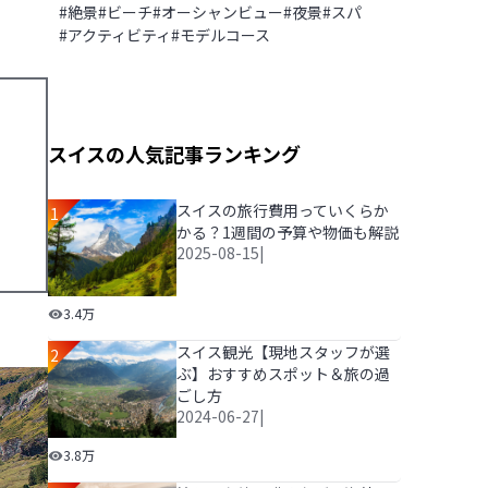
#
絶景
#
ビーチ
#
オーシャンビュー
#
夜景
#
スパ
#
アクティビティ
#
モデルコース
スイスの人気記事ランキング
スイスの旅行費用っていくらか
1
かる？1週間の予算や物価も解説
2025-08-15
|
スイスの旅行費用っていくらかかる？1週間の予算や物
3.4万
スイス観光【現地スタッフが選
2
ぶ】おすすめスポット＆旅の過
ごし方
2024-06-27
|
スイス観光【現地スタッフが選ぶ】おすすめスポット＆
3.8万