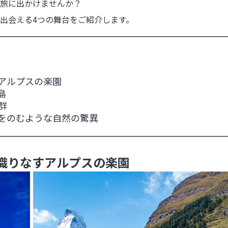
旅に出かけませんか？

出会える4つの舞台をご紹介します。
アルプスの楽園
島
群
をのむような自然の驚異
織りなすアルプスの楽園