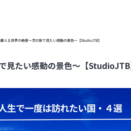
震える世界の絶景～次の旅で見たい感動の景色～【StudioJTB】
見たい感動の景色～【StudioJT