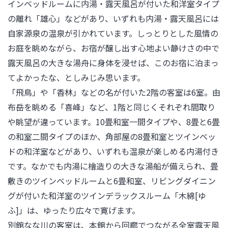
インベッドルームに内湯・露天風呂が付いた和洋室タイプ
の離れ「雄心」などがあり、いずれも内湯・露天風呂には
自家源泉の温泉が引かれています。しっとりとした風情の
お庭を眺めながら、お宿が醸し出す心地よい静けさの中で
露天風呂の大きな湯舟に身体を浸せば、このお宿に泊まっ
てよかったな、としみじみ思います。

「飛鳥」や「香林」などの名が付いた2階の客室は6室。由
布岳を眺める「喜峰」など、1階と同じくそれぞれ間取り
や眺望が違っています。10畳和室一間タイプや、8畳と6畳
の和室二間タイプのほか、角部屋の8畳和室とツインベッ
ドの和洋室などがあり、いずれも温泉が楽しめる内湯付き
です。なかでも内湯に檜造りの大きな湯船が備えられ、畳
敷きのツインベッドルームと6畳和室、リビングダイニン
グが付いた和洋室のツインデラックスルーム「木綿[ゆ
ふ]」は、ゆったり広々で寛げます。

別館なな川の客室は、本館から回廊でつながる全室露天風