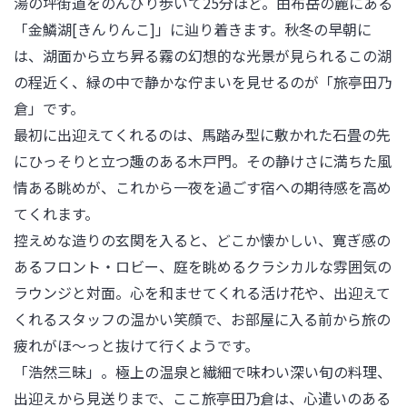
湯の坪街道をのんびり歩いて25分ほど。由布岳の麓にある
「金鱗湖[きんりんこ]」に辿り着きます。秋冬の早朝に
は、湖面から立ち昇る霧の幻想的な光景が見られるこの湖
の程近く、緑の中で静かな佇まいを見せるのが「旅亭田乃
倉」です。

最初に出迎えてくれるのは、馬踏み型に敷かれた石畳の先
にひっそりと立つ趣のある木戸門。その静けさに満ちた風
情ある眺めが、これから一夜を過ごす宿への期待感を高め
てくれます。

控えめな造りの玄関を入ると、どこか懐かしい、寛ぎ感の
あるフロント・ロビー、庭を眺めるクラシカルな雰囲気の
ラウンジと対面。心を和ませてくれる活け花や、出迎えて
くれるスタッフの温かい笑顔で、お部屋に入る前から旅の
疲れがほ～っと抜けて行くようです。

「浩然三昧」。極上の温泉と繊細で味わい深い旬の料理、
出迎えから見送りまで、ここ旅亭田乃倉は、心遣いのある