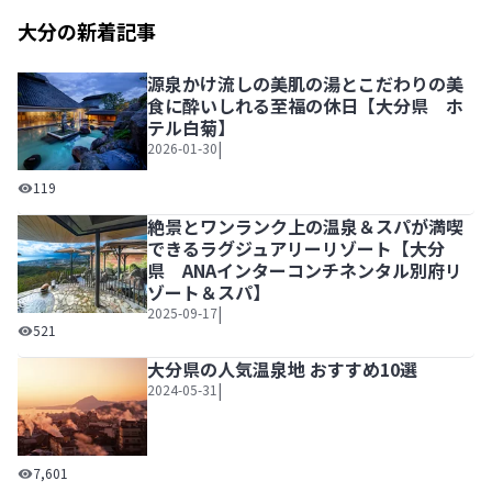
大分の新着記事
源泉かけ流しの美肌の湯とこだわりの美
食に酔いしれる至福の休日【大分県 ホ
テル白菊】
|
2026-01-30
源泉かけ流しの美肌の湯とこだわりの美食に酔いしれる至福
119
絶景とワンランク上の温泉＆スパが満喫
できるラグジュアリーリゾート【大分
県 ANAインターコンチネンタル別府リ
ゾート＆スパ】
|
2025-09-17
絶景とワンランク上の温泉＆スパが満喫できるラグジュアリ
521
大分県の人気温泉地 おすすめ10選
|
2024-05-31
大分県の人気温泉地 おすすめ10選
7,601