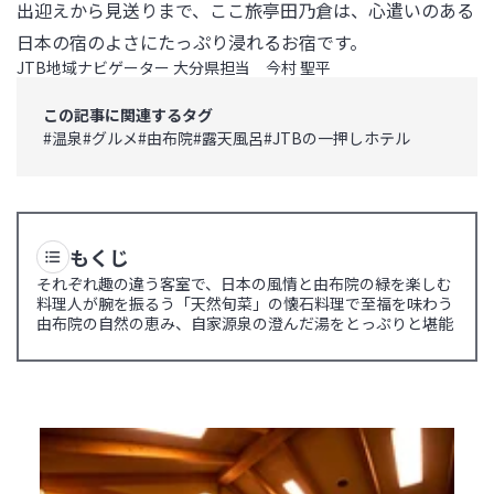
出迎えから見送りまで、ここ旅亭田乃倉は、心遣いのある
日本の宿のよさにたっぷり浸れるお宿です。
JTB地域ナビゲーター 大分県担当 今村 聖平
この記事に関連するタグ
#
温泉
#
グルメ
#
由布院
#
露天風呂
#
JTBの一押しホテル
もくじ
それぞれ趣の違う客室で、日本の風情と由布院の緑を楽しむ
料理人が腕を振るう「天然旬菜」の懐石料理で至福を味わう
由布院の自然の恵み、自家源泉の澄んだ湯をとっぷりと堪能