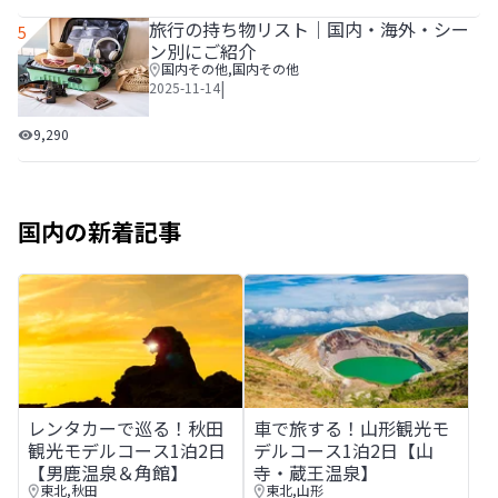
旅行の持ち物リスト│国内・海外・シー
5
ン別にご紹介
国内その他
,
国内その他
|
2025-11-14
旅行の持ち物リスト│国内・海外・シーン別にご紹介
9,290
国内の新着記事
レンタカーで巡る！秋田観光モデルコース1泊2日【男鹿温
車で旅する！山形観光モデルコ
レンタカーで巡る！秋田
車で旅する！山形観光モ
観光モデルコース1泊2日
デルコース1泊2日【山
【男鹿温泉＆角館】
寺・蔵王温泉】
東北
,
秋田
東北
,
山形