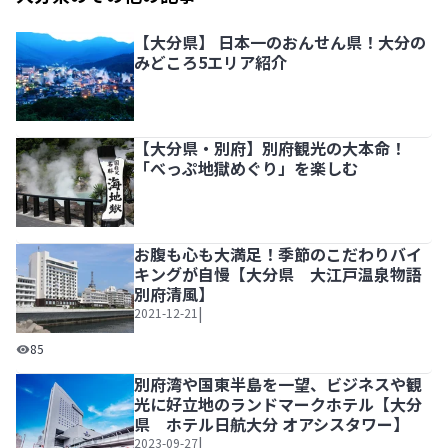
【大分県】 日本一のおんせん県！大分の
みどころ5エリア紹介
【大分県】 日本一のおんせん県！大分のみどころ5エリア紹
【大分県・別府】別府観光の大本命！
「べっぷ地獄めぐり」を楽しむ
【大分県・別府】別府観光の大本命！「べっぷ地獄めぐり」
お腹も心も大満足！季節のこだわりバイ
キングが自慢【大分県 大江戸温泉物語
別府清風】
|
2021-12-21
お腹も心も大満足！季節のこだわりバイキングが自慢【大分
85
別府湾や国東半島を一望、ビジネスや観
光に好立地のランドマークホテル【大分
県 ホテル日航大分 オアシスタワー】
|
2023-09-27