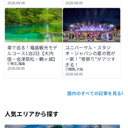
2026.08.06
2026.08.05
車で巡る！福島観光モデルコース1泊2日【大内宿・会津若
ユニバーサル・スタジオ・ジャ
車で巡る！福島観光モデ
ユニバーサル・スタジ
ルコース1泊2日【大内
オ・ジャパンの夏の夜が
宿・会津若松・鶴ヶ城】
一新！"夜祭り"がアツす
東北
,
福島
ぎる！
2026.08.05
関西
,
大阪
2026.08.05
国内のすべての記事を見る
人気エリアから探す