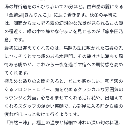
湯の坪街道をのんびり歩いて25分ほど。由布岳の麓にある
「金鱗湖[きんりんこ]」に辿り着きます。秋冬の早朝に
は、湖面から立ち昇る霧の幻想的な光景が見られるこの湖
の程近く、緑の中で静かな佇まいを見せるのが「旅亭田乃
倉」です。

最初に出迎えてくれるのは、馬踏み型に敷かれた石畳の先
にひっそりと立つ趣のある木戸門。その静けさに満ちた風
情ある眺めが、これから一夜を過ごす宿への期待感を高め
てくれます。

控えめな造りの玄関を入ると、どこか懐かしい、寛ぎ感の
あるフロント・ロビー、庭を眺めるクラシカルな雰囲気の
ラウンジと対面。心を和ませてくれる活け花や、出迎えて
くれるスタッフの温かい笑顔で、お部屋に入る前から旅の
疲れがほ～っと抜けて行くようです。

「浩然三昧」。極上の温泉と繊細で味わい深い旬の料理、