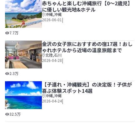
赤ちゃんと楽しむ沖縄旅行【0～2歳児】
に優しい観光地&ホテル
沖縄
,
沖縄
|
2026-06-01
赤ちゃんと楽しむ沖縄旅行【0～2歳児】に優しい観光地&ホ
7.7万
金沢の女子旅におすすめの宿17選！おし
ゃれホテルから近場の温泉旅館まで
北陸
,
石川
|
2026-04-28
金沢の女子旅におすすめの宿17選！おしゃれホテルから近
2.3万
【子連れ・沖縄観光】の決定版！子供が
喜ぶ体験スポット14選
沖縄
,
沖縄
|
2026-04-24
【子連れ・沖縄観光】の決定版！子供が喜ぶ体験スポット1
32.5万