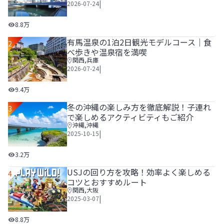
|
2026-07-24
広島観光1泊2日モデルコース！世界遺産とグルメを堪能する
8.8万
有馬温泉の1泊2日観光モデルコース｜食
2
べ歩きや温泉宿を満喫
関西
,
兵庫
|
2026-07-24
有馬温泉の1泊2日観光モデルコース｜食べ歩きや温泉宿を
9.4万
冬の沖縄の楽しみ方を徹底解説！子連れ
3
で楽しめるアクティビティもご紹介
沖縄
,
沖縄
|
2025-10-15
冬の沖縄の楽しみ方を徹底解説！子連れで楽しめるアクティ
3.2万
USJの回り方を攻略！効率よく楽しめる
4
コツとおすすめルート
関西
,
大阪
|
2025-03-07
USJの回り方を攻略！効率よく楽しめるコツとおすすめルー
8.8万