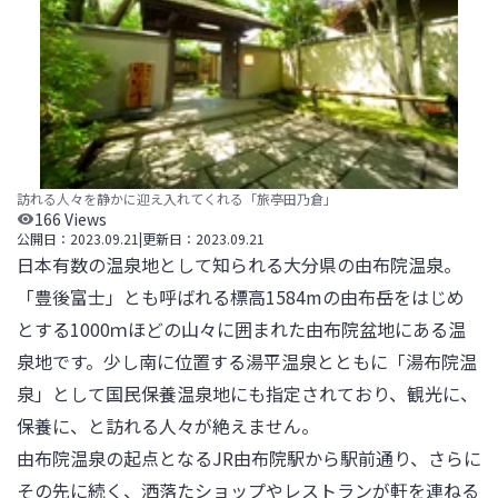
訪れる人々を静かに迎え入れてくれる「旅亭田乃倉」
166
Views
公開日：
2023.09.21
|
更新日：
2023.09.21
日本有数の温泉地として知られる大分県の由布院温泉。
「豊後富士」とも呼ばれる標高1584mの由布岳をはじめ
とする1000ｍほどの山々に囲まれた由布院盆地にある温
泉地です。少し南に位置する湯平温泉とともに「湯布院温
泉」として国民保養温泉地にも指定されており、観光に、
保養に、と訪れる人々が絶えません。

由布院温泉の起点となるJR由布院駅から駅前通り、さらに
その先に続く、洒落たショップやレストランが軒を連ねる