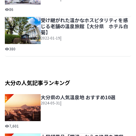
別府湾や国東半島を一望、ビジネスや観光に好立地のランド
86
受け継がれた温かなホスピタリティを感
じる老舗の温泉旅館【大分県 ホテル白
菊】
|
2022-01-19
受け継がれた温かなホスピタリティを感じる老舗の温泉旅館
380
大分の人気記事ランキング
大分県の人気温泉地 おすすめ10選
1
|
2024-05-31
大分県の人気温泉地 おすすめ10選
7,601