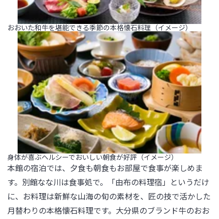
おおいた和牛を堪能できる季節の本格懐石料理（イメージ）
身体が喜ぶヘルシーでおいしい朝食が好評（イメージ）
本館の宿泊では、夕食も朝食もお部屋で食事が楽しめま
す。別館なな川は食事処で。「由布の料理宿」というだけ
に、お料理は新鮮な山海の旬の素材を、匠の技で活かした
月替わりの本格懐石料理です。大分県のブランド牛のおお