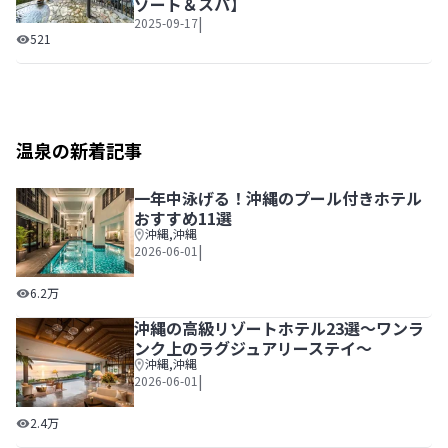
ゾート＆スパ】
|
2025-09-17
絶景とワンランク上の温泉＆スパが満喫できるラグジュアリ
521
温泉の新着記事
一年中泳げる！沖縄のプール付きホテル
おすすめ11選
沖縄
,
沖縄
|
2026-06-01
一年中泳げる！沖縄のプール付きホテルおすすめ11選
6.2万
沖縄の高級リゾートホテル23選～ワンラ
ンク上のラグジュアリーステイ～
沖縄
,
沖縄
|
2026-06-01
沖縄の高級リゾートホテル23選～ワンランク上のラグジュ
2.4万