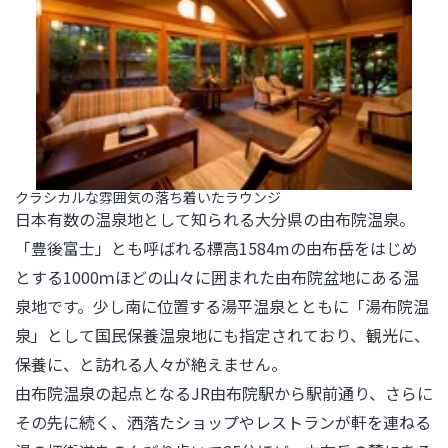
クラシカルな雰囲気の落ち着いたラウンジ
日本有数の温泉地として知られる大分県の由布院温泉。
「豊後富士」とも呼ばれる標高1584mの由布岳をはじめ
とする1000ｍほどの山々に囲まれた由布院盆地にある温
泉地です。少し南に位置する湯平温泉とともに「湯布院温
泉」として国民保養温泉地にも指定されており、観光に、
保養に、と訪れる人々が絶えません。

由布院温泉の起点となるJR由布院駅から駅前通り、さらに
その先に続く、洒落たショップやレストランが軒を連ねる