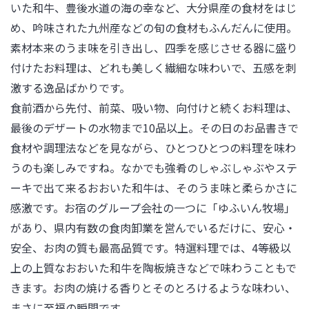
いた和牛、豊後水道の海の幸など、大分県産の食材をはじ
め、吟味された九州産などの旬の食材もふんだんに使用。
素材本来のうま味を引き出し、四季を感じさせる器に盛り
付けたお料理は、どれも美しく繊細な味わいで、五感を刺
激する逸品ばかりです。

食前酒から先付、前菜、吸い物、向付けと続くお料理は、
最後のデザートの水物まで10品以上。その日のお品書きで
食材や調理法などを見ながら、ひとつひとつの料理を味わ
うのも楽しみですね。なかでも強肴のしゃぶしゃぶやステ
ーキで出て来るおおいた和牛は、そのうま味と柔らかさに
感激です。お宿のグループ会社の一つに「ゆふいん牧場」
があり、県内有数の食肉卸業を営んでいるだけに、安心・
安全、お肉の質も最高品質です。特選料理では、4等級以
上の上質なおおいた和牛を陶板焼きなどで味わうこともで
きます。お肉の焼ける香りとそのとろけるような味わい、
まさに至福の瞬間です。
