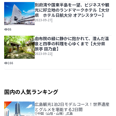
別府湾や国東半島を一望、ビジネスや観
光に好立地のランドマークホテル【大分
県 ホテル日航大分 オアシスタワー】
|
2023-09-27
別府湾や国東半島を一望、ビジネスや観光に好立地のランド
86
由布院の緑に静かに抱かれて、澄んだ温
泉と四季の料理を心ゆくまで【大分県
旅亭 田乃倉】
|
2023-09-22
由布院の緑に静かに抱かれて、澄んだ温泉と四季の料理を心
166
国内の人気ランキング
広島観光1泊2日モデルコース！世界遺産
1
とグルメを堪能する2日間
中国（山陰・山陽）
,
広島