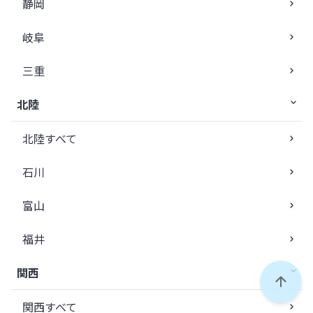
静岡
岐阜
三重
北陸
北陸すべて
石川
富山
福井
関西
ペー
関西すべて