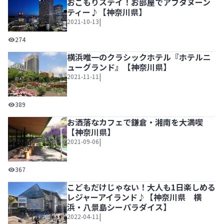
おこもりステイ！お部屋でアフタヌーン
ティー♪【神奈川県】
|
2021-10-13
横浜ベイシェラトン ホテル＆タワーズでおこもりステイ！
274
横浜唯一のクラシックホテル『ホテルニ
ューグランド』【神奈川県】
|
2021-11-11
横浜唯一のクラシックホテル『ホテルニューグランド』【神
389
お洒落なカフェで鎌倉・湘南を大満喫
【神奈川県】
|
2021-09-06
お洒落なカフェで鎌倉・湘南を大満喫【神奈川県】
367
こどもだけじゃない！大人も1日楽しめる
レジャーアイランド♪【神奈川県 横
浜・八景島シーパラダイス】
|
2022-04-11