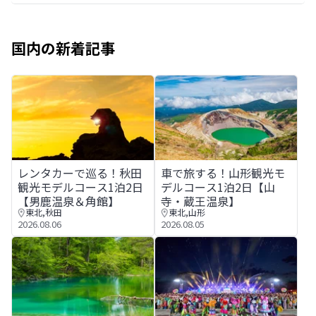
国内の新着記事
レンタカーで巡る！秋田観光モデルコース1泊2日【男鹿温
車で旅する！山形観光モデルコ
レンタカーで巡る！秋田
車で旅する！山形観光モ
観光モデルコース1泊2日
デルコース1泊2日【山
【男鹿温泉＆角館】
寺・蔵王温泉】
東北
,
秋田
東北
,
山形
2026.08.06
2026.08.05