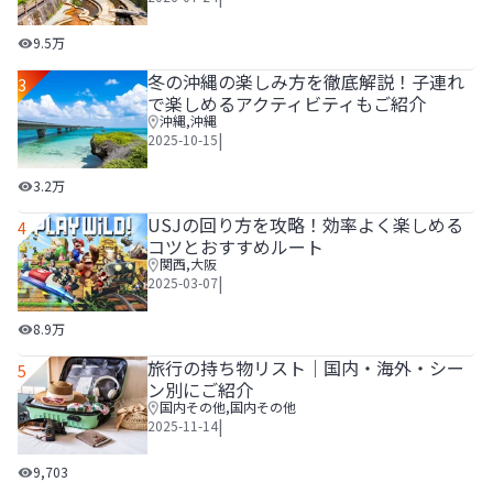
有馬温泉の1泊2日観光モデルコース｜食べ歩きや温泉宿を
9.5万
冬の沖縄の楽しみ方を徹底解説！子連れ
3
で楽しめるアクティビティもご紹介
沖縄
,
沖縄
|
2025-10-15
冬の沖縄の楽しみ方を徹底解説！子連れで楽しめるアクティ
3.2万
USJの回り方を攻略！効率よく楽しめる
4
コツとおすすめルート
関西
,
大阪
|
2025-03-07
USJの回り方を攻略！効率よく楽しめるコツとおすすめルー
8.9万
旅行の持ち物リスト│国内・海外・シー
5
ン別にご紹介
国内その他
,
国内その他
|
2025-11-14
旅行の持ち物リスト│国内・海外・シーン別にご紹介
9,703