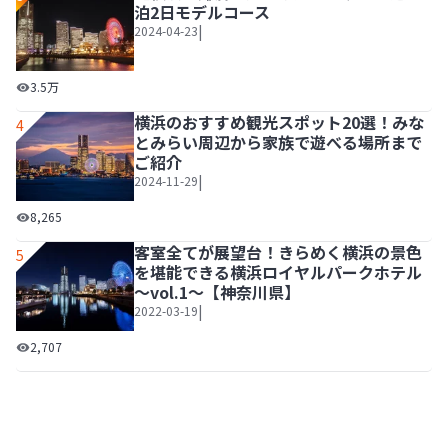
泊2日モデルコース
|
2024-04-23
【横浜・鎌倉】定番観光スポットを巡る1泊2日モデルコース
3.5万
横浜のおすすめ観光スポット20選！みな
4
とみらい周辺から家族で遊べる場所まで
ご紹介
|
2024-11-29
横浜のおすすめ観光スポット20選！みなとみらい周辺から
8,265
客室全てが展望台！きらめく横浜の景色
5
を堪能できる横浜ロイヤルパークホテル
～vol.1～【神奈川県】
|
2022-03-19
客室全てが展望台！きらめく横浜の景色を堪能できる横浜ロイヤ
2,707