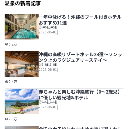
温泉の新着記事
一年中泳げる！沖縄のプール付きホテル
おすすめ11選
沖縄
,
沖縄
|
2026-06-01
一年中泳げる！沖縄のプール付きホテルおすすめ11選
6.2万
沖縄の高級リゾートホテル23選～ワンラ
ンク上のラグジュアリーステイ～
沖縄
,
沖縄
|
2026-06-01
沖縄の高級リゾートホテル23選～ワンランク上のラグジュ
2.4万
赤ちゃんと楽しむ沖縄旅行【0～2歳児】
に優しい観光地&ホテル
沖縄
,
沖縄
|
2026-06-01
赤ちゃんと楽しむ沖縄旅行【0～2歳児】に優しい観光地&ホ
7.8万