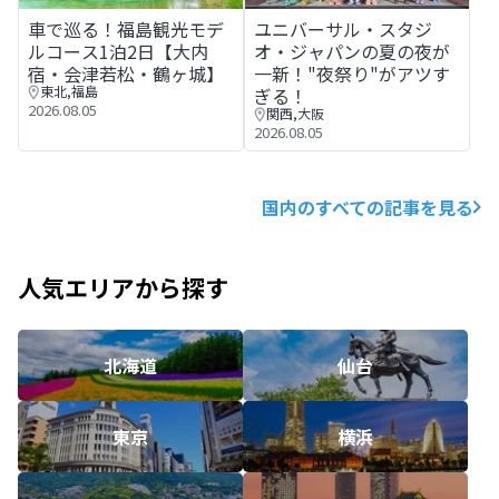
車で巡る！福島観光モデルコース1泊2日【大内宿・会津若
ユニバーサル・スタジオ・ジャ
車で巡る！福島観光モデ
ユニバーサル・スタジ
ルコース1泊2日【大内
オ・ジャパンの夏の夜が
宿・会津若松・鶴ヶ城】
一新！"夜祭り"がアツす
東北
,
福島
ぎる！
2026.08.05
関西
,
大阪
2026.08.05
国内のすべての記事を見る
人気エリアから探す
北海道
仙台
東京
横浜