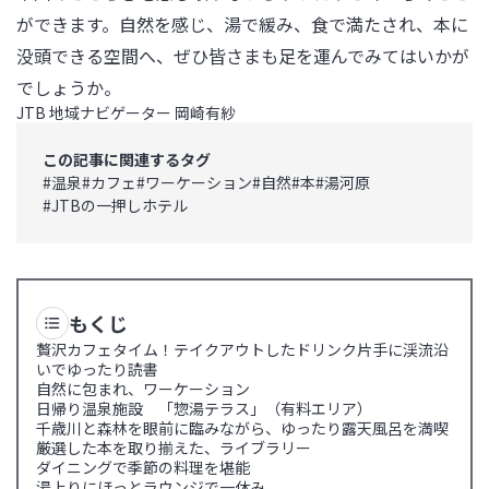
ができます。自然を感じ、湯で緩み、食で満たされ、本に
没頭できる空間へ、ぜひ皆さまも足を運んでみてはいかが
でしょうか。
JTB 地域ナビゲーター 岡崎有紗
この記事に関連するタグ
#
温泉
#
カフェ
#
ワーケーション
#
自然
#
本
#
湯河原
#
JTBの一押しホテル
もくじ
贅沢カフェタイム！テイクアウトしたドリンク片手に渓流沿
いでゆったり読書
自然に包まれ、ワーケーション
日帰り温泉施設 「惣湯テラス」（有料エリア）
千歳川と森林を眼前に臨みながら、ゆったり露天風呂を満喫
厳選した本を取り揃えた、ライブラリー
ダイニングで季節の料理を堪能
湯上りにほっとラウンジで一休み