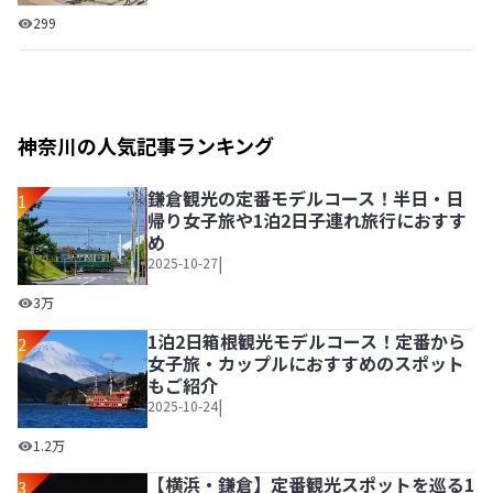
こどもだけじゃない！大人も1日楽しめるレジャーアイラン
299
神奈川の人気記事ランキング
鎌倉観光の定番モデルコース！半日・日
1
帰り女子旅や1泊2日子連れ旅行におすす
め
|
2025-10-27
鎌倉観光の定番モデルコース！半日・日帰り女子旅や1泊2
3万
1泊2日箱根観光モデルコース！定番から
2
女子旅・カップルにおすすめのスポット
もご紹介
|
2025-10-24
1泊2日箱根観光モデルコース！定番から女子旅・カップル
1.2万
【横浜・鎌倉】定番観光スポットを巡る1
3