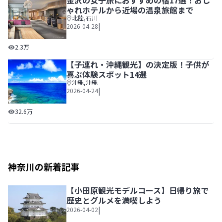
金沢の女子旅におすすめの宿17選！おし
ゃれホテルから近場の温泉旅館まで
北陸
,
石川
|
2026-04-28
金沢の女子旅におすすめの宿17選！おしゃれホテルから近
2.3万
【子連れ・沖縄観光】の決定版！子供が
喜ぶ体験スポット14選
沖縄
,
沖縄
|
2026-04-24
【子連れ・沖縄観光】の決定版！子供が喜ぶ体験スポット1
32.6万
神奈川の新着記事
【小田原観光モデルコース】日帰り旅で
歴史とグルメを満喫しよう
|
2026-04-02