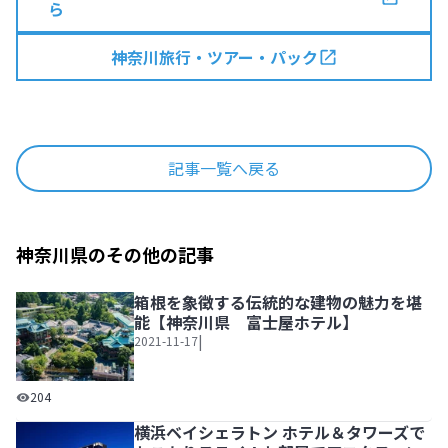
ら
神奈川旅行・ツアー・パック
記事一覧へ戻る
神奈川県のその他の記事
箱根を象徴する伝統的な建物の魅力を堪
能【神奈川県 富士屋ホテル】
|
2021-11-17
箱根を象徴する伝統的な建物の魅力を堪能【神奈川県 富士
204
横浜ベイシェラトン ホテル＆タワーズで