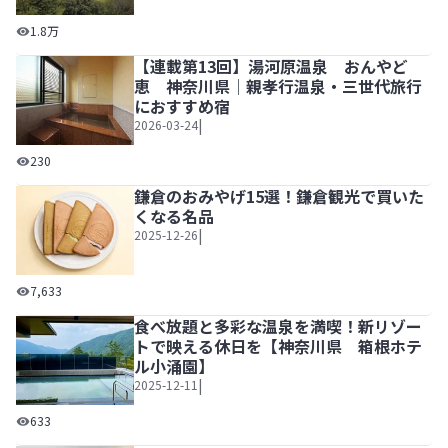
【小田原観光モデルコース】日帰り旅で歴史とグルメを満喫
1.8万
【連載第13回】湯河原温泉 おんやど
恵 神奈川県│親孝行温泉・三世代旅行
におすすめ宿
|
2026-03-24
【連載第13回】湯河原温泉 おんやど恵 神奈川県│親孝
230
鎌倉のおみやげ15選！鎌倉観光で買いた
くなる名品
|
2025-12-26
鎌倉のおみやげ15選！鎌倉観光で買いたくなる名品
7,633
食べ放題と多彩な温泉を満喫！新リゾー
トで映える休日を【神奈川県 箱根ホテ
ル小涌園】
|
2025-12-11
食べ放題と多彩な温泉を満喫！新リゾートで映える休日を【
633