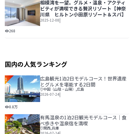
相模湾を一望。グルメ・温泉・アクティ
ビティが満喫できる贅沢リゾート【神奈
川県 ヒルトン小田原リゾート＆スパ】
|
2025-12-08
相模湾を一望。グルメ・温泉・アクティビティが満喫できる
268
国内の人気ランキング
広島観光1泊2日モデルコース！世界遺産
1
とグルメを堪能する2日間
中国（山陰・山陽）
,
広島
|
2026-07-24
広島観光1泊2日モデルコース！世界遺産とグルメを堪能する
8.8万
有馬温泉の1泊2日観光モデルコース｜食
2
べ歩きや温泉宿を満喫
関西
,
兵庫
|
2026-07-24