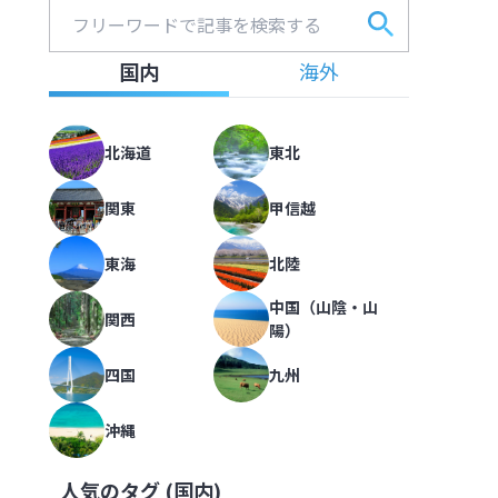
圧倒的な湯量が自慢。個性的な5つ
フリーワードで記事を検索する
フォー
海道 第一滝本館】
北海道
,
北海道
国内
海外
2022.09.15
|
414
北海道
東北
大雪山の玄関口、層雲峡から黒岳へ
ーズンも解説【北海道】
倒的な湯量が自慢。個性的な5つの
喫【北海道 大雪山層雲峡・黒岳ロ
関東
甲信越
北海道
,
北海道
2022.08.08
|
418
東海
北陸
中国（山陰・山
関西
陽）
札幌駅から徒歩5分、旅への期待を
海道】
雪山の玄関口、層雲峡から黒岳へ。
【北海道 京王プラザホテル札幌】
四国
九州
北海道
,
北海道
2022.10.09
|
291
沖縄
人気のタグ (
国内
)