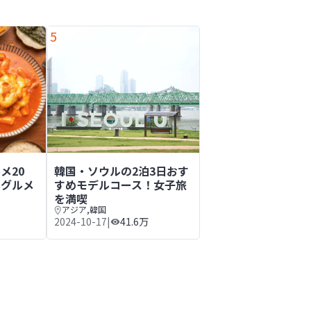
5
泊4日や2泊3日の予算
メ20選！定番から地域別グルメまでご紹介
韓国・ソウルの2泊3日おすすめモデルコース！女子
メ20
韓国・ソウルの2泊3日おす
別グルメ
すめモデルコース！女子旅
を満喫
アジア
,
韓国
2024-10-17
|
41.6万