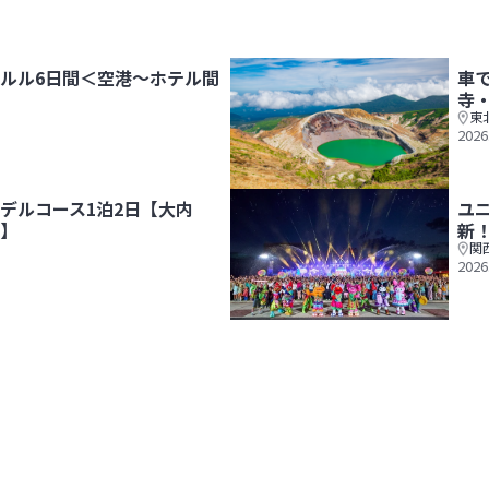
ルル6日間＜空港～ホテル間
車
寺
東
2026
は専用車送迎！＞
車で旅する！山形観光モデルコー
デルコース1泊2日【大内
ユ
】
新
関
2026
・会津若松・鶴ヶ城】
ユニバーサル・スタジオ・ジャパ