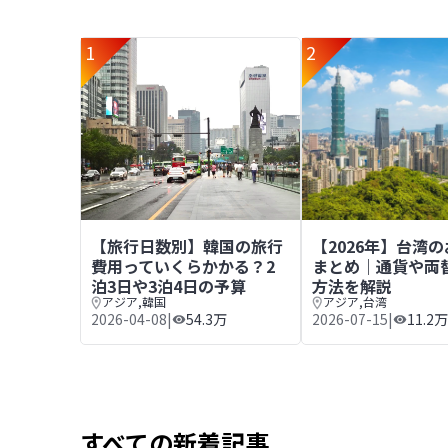
1
2
【旅行日数別】韓国の旅行費用っていくらかかる？2
【2026年】台湾
【旅行日数別】韓国の旅行
【2026年】台湾
費用っていくらかかる？2
まとめ｜通貨や両
泊3日や3泊4日の予算
方法を解説
アジア
,
韓国
アジア
,
台湾
2026-04-08
|
54.3万
2026-07-15
|
11.2万
すべての新着記事