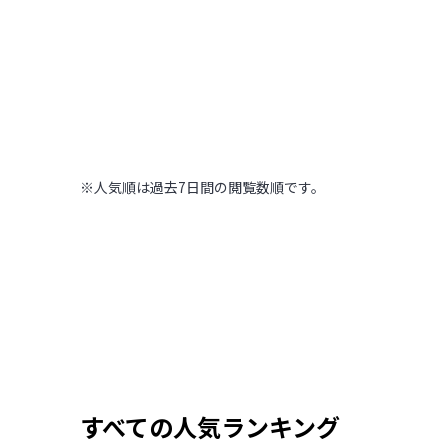
木の温もりに包まれ
高～いところから街を見下ろ
【北海道 ONSEN R
北海道
,
北海道
2022.09.11
|
169
木の温もりに包まれた温泉旅館
※人気順は過去7日間の閲覧数順です。
すべての人気ランキング