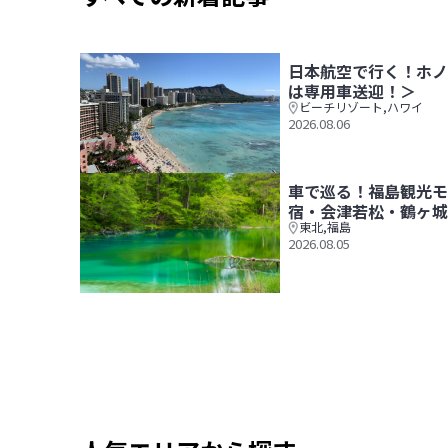
日本航空で行く！ホノ
は専用車送迎！＞
ビーチリゾート
,
ハワイ
2026.08.06
日本航空で行く！ホノルル6日間＜空港～ホテル間
車で巡る！福島観光モ
宿・会津若松・鶴ヶ城
東北
,
福島
2026.08.05
車で巡る！福島観光モデルコース1泊2日【大内宿