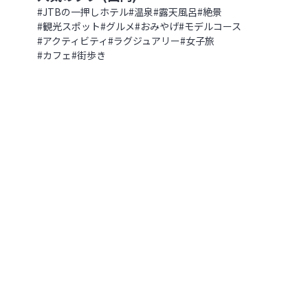
花の浮島 礼文島で感じる心温まるお
幌駅から徒歩5分、旅への期待を高
#
JTBの一押しホテル
#
温泉
#
露天風呂
#
絶景
北海道
,
北海道
#
観光スポット
#
グルメ
#
おみやげ
#
モデルコース
2022.09.04
|
81
#
アクティビティ
#
ラグジュアリー
#
女子旅
#
カフェ
#
街歩き
函館の夜景を一望♪ 赤レンガの倉
の浮島 礼文島で感じる心温まるおも
【北海道 ラビスタ函館ベイ】
北海道
,
北海道
2022.08.13
|
378
いつでも「今」が見頃！”四季彩”
わおう【北海道 道央エリア】
館の夜景を一望♪ 赤レンガの倉庫群
海道】
北海道
,
北海道
2024.08.09
|
1,025