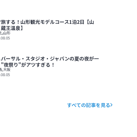
で旅する！山形観光モデルコース1泊2日【山
・蔵王温泉】
北
,
山形
.08.05
ス1泊2日【山寺・蔵王温泉】
ニバーサル・スタジオ・ジャパンの夏の夜が一
！"夜祭り"がアツすぎる！
西
,
大阪
.08.05
ンの夏の夜が一新！"夜祭り"がアツすぎる！
すべての記事を見る