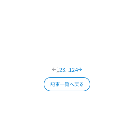
た温泉旅館で日本のおもてなし文化を体感する
そう！札幌2大展望スポット【北海
閑
YOKAN 由縁 札幌】
で日本のおもてなし文化を体感する【北
阿
1
2
3
124
...
記事一覧へ戻る