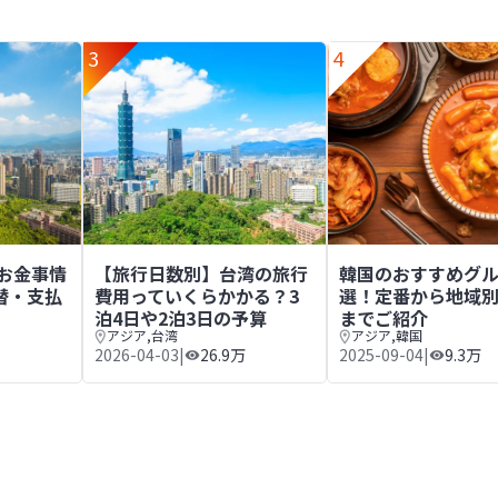
3
4
泊3日や3泊4日の予算
のお金事情まとめ｜通貨や両替・支払方法を解説
【旅行日数別】台湾の旅行費用っていくらかかる？3
韓国のおすすめグル
のお金事情
【旅行日数別】台湾の旅行
韓国のおすすめグル
替・支払
費用っていくらかかる？3
選！定番から地域
泊4日や2泊3日の予算
までご紹介
アジア
,
台湾
アジア
,
韓国
2026-04-03
|
26.9万
2025-09-04
|
9.3万