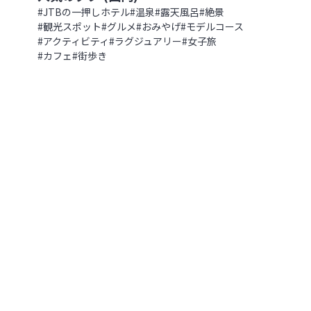
花の浮島 礼文島で感じる心温まるお
幌駅から徒歩5分、旅への期待を高
#
JTBの一押しホテル
#
温泉
#
露天風呂
#
絶景
北海道
,
北海道
#
観光スポット
#
グルメ
#
おみやげ
#
モデルコース
2022.09.04
|
81
#
アクティビティ
#
ラグジュアリー
#
女子旅
#
カフェ
#
街歩き
函館の夜景を一望♪ 赤レンガの倉
の浮島 礼文島で感じる心温まるおも
【北海道 ラビスタ函館ベイ】
北海道
,
北海道
2022.08.13
|
378
いつでも「今」が見頃！”四季彩”
わおう【北海道 道央エリア】
館の夜景を一望♪ 赤レンガの倉庫群
海道】
北海道
,
北海道
2024.08.09
|
1,025