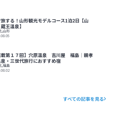
で旅する！山形観光モデルコース1泊2日【山
・蔵王温泉】
北
,
山形
.08.05
ス1泊2日【山寺・蔵王温泉】
連載第１７回】穴原温泉 吉川屋 福島│親孝
温泉・三世代旅行におすすめ宿
北
,
福島
.08.02
川屋 福島│親孝行温泉・三世代旅行におすすめ宿
すべての記事を見る