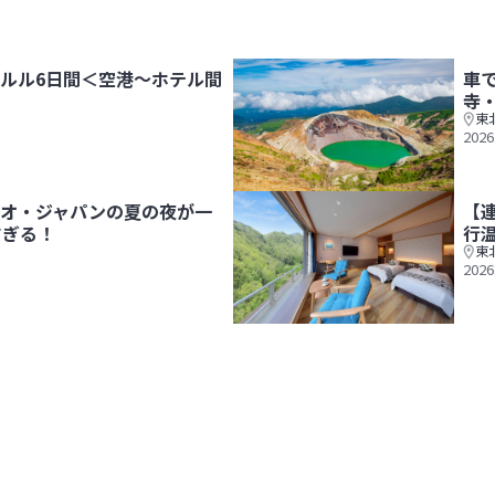
ルル6日間＜空港～ホテル間
車
寺
東
2026
は専用車送迎！＞
車で旅する！山形観光モデルコー
オ・ジャパンの夏の夜が一
【
すぎる！
行
東
2026
！"夜祭り"がアツすぎる！
【連載第１７回】穴原温泉 吉