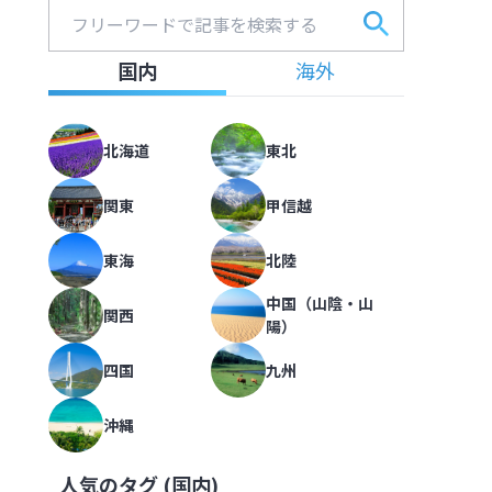
圧倒的な湯量が自慢。個性的な5つ
フリーワードで記事を検索する
フォー
海道 第一滝本館】
北海道
,
北海道
国内
海外
2022.09.15
|
414
北海道
東北
大雪山の玄関口、層雲峡から黒岳へ
ーズンも解説【北海道】
倒的な湯量が自慢。個性的な5つの
喫【北海道 大雪山層雲峡・黒岳ロ
関東
甲信越
北海道
,
北海道
2022.08.08
|
418
東海
北陸
中国（山陰・山
関西
陽）
札幌駅から徒歩5分、旅への期待を
海道】
雪山の玄関口、層雲峡から黒岳へ。
【北海道 京王プラザホテル札幌】
四国
九州
北海道
,
北海道
2022.10.09
|
291
沖縄
人気のタグ (
国内
)