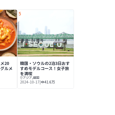
5
泊4日や2泊3日の予算
メ20選！定番から地域別グルメまでご紹介
韓国・ソウルの2泊3日おすすめモデルコース！女子
メ20
韓国・ソウルの2泊3日おす
別グルメ
すめモデルコース！女子旅
を満喫
アジア
,
韓国
2024-10-17
|
41.6万