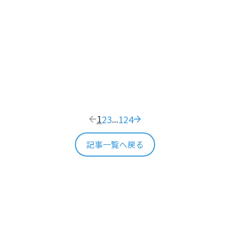
た温泉旅館で日本のおもてなし文化を体感する
そう！札幌2大展望スポット【北海
閑
YOKAN 由縁 札幌】
で日本のおもてなし文化を体感する【北
阿
1
2
3
124
...
記事一覧へ戻る