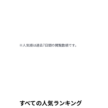
木の温もりに包まれ
高～いところから街を見下ろ
【北海道 ONSEN R
北海道
,
北海道
2022.09.11
|
169
木の温もりに包まれた温泉旅館
※人気順は過去7日間の閲覧数順です。
すべての人気ランキング