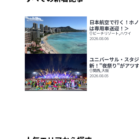
日本航空で行く！ホノ
は専用車送迎！＞
ビーチリゾート
,
ハワイ
2026.08.06
日本航空で行く！ホノルル6日間＜空港～ホテル間
ユニバーサル・スタジ
新！"夜祭り"がアツ
関西
,
大阪
2026.08.05
ユニバーサル・スタジオ・ジャパンの夏の夜が一新