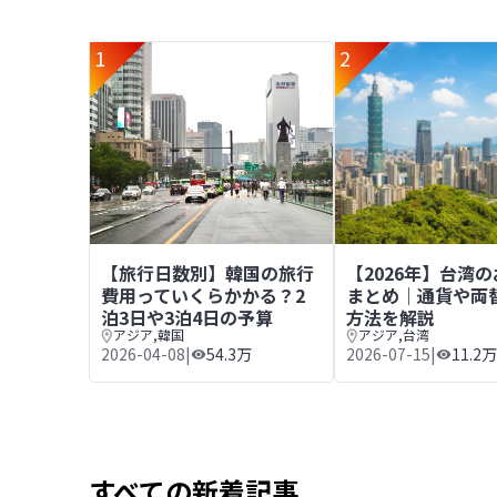
1
2
【旅行日数別】韓国の旅行費用っていくらかかる？2
【2026年】台湾
【旅行日数別】韓国の旅行
【2026年】台湾
費用っていくらかかる？2
まとめ｜通貨や両
泊3日や3泊4日の予算
方法を解説
アジア
,
韓国
アジア
,
台湾
2026-04-08
|
54.3万
2026-07-15
|
11.2万
すべての新着記事