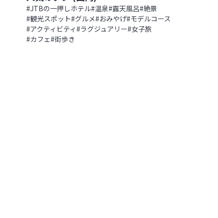
花の浮島 礼文島で感じる心温まるお
幌駅から徒歩5分、旅への期待を高
#
JTBの一押しホテル
#
温泉
#
露天風呂
#
絶景
北海道
,
北海道
#
観光スポット
#
グルメ
#
おみやげ
#
モデルコース
2022.09.04
|
82
#
アクティビティ
#
ラグジュアリー
#
女子旅
#
カフェ
#
街歩き
函館の夜景を一望♪ 赤レンガの倉
の浮島 礼文島で感じる心温まるおも
【北海道 ラビスタ函館ベイ】
北海道
,
北海道
2022.08.13
|
381
いつでも「今」が見頃！”四季彩”
わおう【北海道 道央エリア】
館の夜景を一望♪ 赤レンガの倉庫群
海道】
北海道
,
北海道
2024.08.09
|
1,025