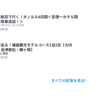
本航空で行く！ホノルル6日間＜空港～ホテル間
専用車送迎！＞
ーチリゾート
,
ハワイ
.08.06
＜空港～ホテル間は専用車送迎！＞
で巡る！福島観光モデルコース1泊2日【大内
・会津若松・鶴ヶ城】
北
,
福島
.08.05
1泊2日【大内宿・会津若松・鶴ヶ城】
すべての記事を見る