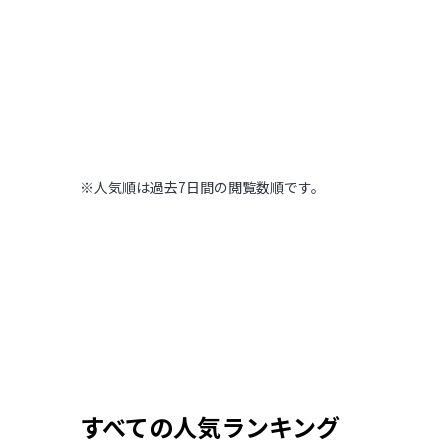
木の温もりに包まれ
高～いところから街を見下ろ
【北海道 ONSEN R
北海道
,
北海道
2022.09.11
|
169
木の温もりに包まれた温泉旅館
※人気順は過去7日間の閲覧数順です。
すべての人気ランキング