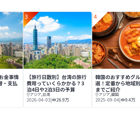
3
4
泊3日や3泊4日の予算
のお金事情まとめ｜通貨や両替・支払方法を解説
【旅行日数別】台湾の旅行費用っていくらかかる？3
韓国のおすすめグル
のお金事情
【旅行日数別】台湾の旅行
韓国のおすすめグル
替・支払
費用っていくらかかる？3
選！定番から地域
泊4日や2泊3日の予算
までご紹介
アジア
,
台湾
アジア
,
韓国
2026-04-03
|
26.9万
2025-09-04
|
9.4万