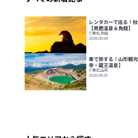
レンタカーで巡る！秋
【男鹿温泉＆角館】
東北
,
秋田
2026.08.06
レンタカーで巡る！秋田観光モデルコース1泊2日
車で旅する！山形観光
寺・蔵王温泉】
東北
,
山形
2026.08.05
車で旅する！山形観光モデルコース1泊2日【山寺