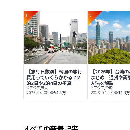
1
2
【旅行日数別】韓国の旅行費用っていくらかかる？2
【2026年】台湾
【旅行日数別】韓国の旅行
【2026年】台湾
費用っていくらかかる？2
まとめ｜通貨や両
泊3日や3泊4日の予算
方法を解説
アジア
,
韓国
アジア
,
台湾
2026-04-08
|
54.4万
2026-07-15
|
11.3万
すべての新着記事