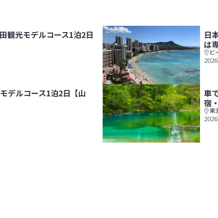
田観光モデルコース1泊2日
日
は
ビ
2026
【男鹿温泉＆角館】
日本航空で行く！ホノルル6日間
モデルコース1泊2日【山
車
宿
東
2026
・蔵王温泉】
車で巡る！福島観光モデルコース