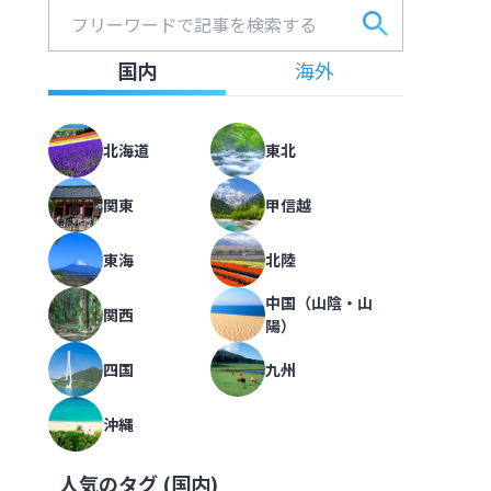
圧倒的な湯量が自慢。個性的な5つ
フリーワードで記事を検索する
フォー
海道 第一滝本館】
北海道
,
北海道
国内
海外
2022.09.15
|
414
北海道
東北
大雪山の玄関口、層雲峡から黒岳へ
ーズンも解説【北海道】
倒的な湯量が自慢。個性的な5つの
喫【北海道 大雪山層雲峡・黒岳ロ
関東
甲信越
北海道
,
北海道
2022.08.08
|
420
東海
北陸
中国（山陰・山
関西
陽）
札幌駅から徒歩5分、旅への期待を
海道】
雪山の玄関口、層雲峡から黒岳へ。
【北海道 京王プラザホテル札幌】
四国
九州
北海道
,
北海道
2022.10.09
|
293
沖縄
人気のタグ (
国内
)