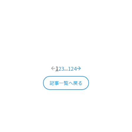
た温泉旅館で日本のおもてなし文化を体感する
そう！札幌2大展望スポット【北海
閑
YOKAN 由縁 札幌】
で日本のおもてなし文化を体感する【北
阿
1
2
3
124
...
記事一覧へ戻る