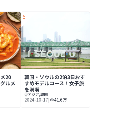
5
泊4日や2泊3日の予算
メ20選！定番から地域別グルメまでご紹介
韓国・ソウルの2泊3日おすすめモデルコース！女子
メ20
韓国・ソウルの2泊3日おす
別グルメ
すめモデルコース！女子旅
を満喫
アジア
,
韓国
2024-10-17
|
41.6万