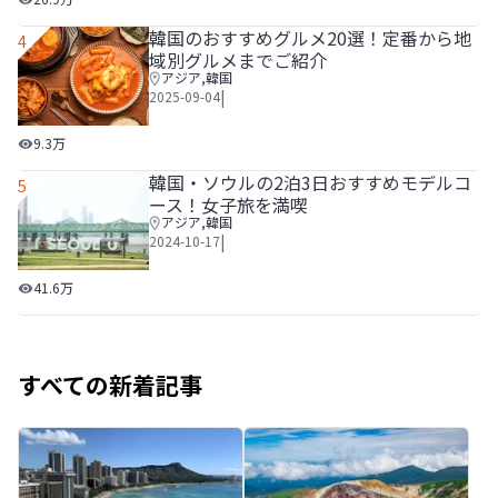
韓国のおすすめグルメ20選！定番から地
4
域別グルメまでご紹介
アジア
,
韓国
|
2025-09-04
韓国のおすすめグルメ20選！定番から地域別グルメまでご
9.3万
韓国・ソウルの2泊3日おすすめモデルコ
5
ース！女子旅を満喫
アジア
,
韓国
|
2024-10-17
韓国・ソウルの2泊3日おすすめモデルコース！女子旅を満喫
41.6万
すべての新着記事