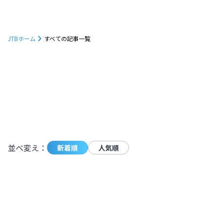
JTBホーム
すべての記事一覧
1232
件の記事が条件に一致しました。
モーダ
並べ変え：
新着順
人気順
朝焼けに映えるトマムの雲海を見に行こ
う！発生確率やベストシーズンも解説
【北海道】
北海道
,
北海道
2024.11.11
|
朝焼けに映えるトマムの雲海を見に行こ
4,927