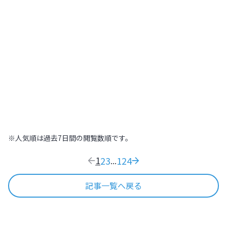
北海道
,
北海道
2022.07.21
|
高～いところから街を見下ろそう！札幌
445
木の温もりに包まれた温泉旅館で日本の
おもてなし文化を体感する【北海道
ONSEN RYOKAN 由縁 札幌】
北海道
,
北海道
2022.09.11
|
木の温もりに包まれた温泉旅館で日本のおも
169
※人気順は過去7日間の閲覧数順です。
1
2
3
124
...
記事一覧へ戻る