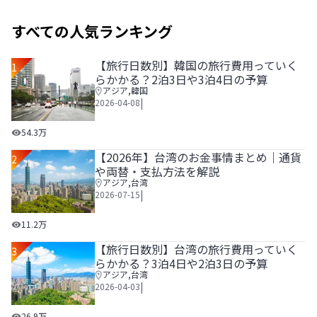
すべての人気ランキング
【旅行日数別】韓国の旅行費用っていく
1
らかかる？2泊3日や3泊4日の予算
アジア
,
韓国
|
2026-04-08
【旅行日数別】韓国の旅行費用っていくらかかる？2泊3日や
54.3万
【2026年】台湾のお金事情まとめ｜通貨
2
や両替・支払方法を解説
アジア
,
台湾
|
2026-07-15
【2026年】台湾のお金事情まとめ｜通貨や両替・支払方法
11.2万
【旅行日数別】台湾の旅行費用っていく
3
らかかる？3泊4日や2泊3日の予算
アジア
,
台湾
|
2026-04-03
【旅行日数別】台湾の旅行費用っていくらかかる？3泊4日や
26.9万