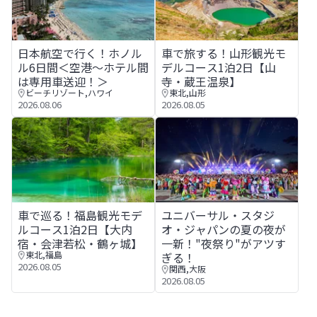
日本航空で行く！ホノルル6日間＜空港～ホテル間は専用車
車で旅する！山形観光モデルコ
日本航空で行く！ホノル
車で旅する！山形観光モ
ル6日間＜空港～ホテル間
デルコース1泊2日【山
は専用車送迎！＞
寺・蔵王温泉】
ビーチリゾート
,
ハワイ
東北
,
山形
2026.08.06
2026.08.05
車で巡る！福島観光モデルコース1泊2日【大内宿・会津若
ユニバーサル・スタジオ・ジャ
車で巡る！福島観光モデ
ユニバーサル・スタジ
ルコース1泊2日【大内
オ・ジャパンの夏の夜が
宿・会津若松・鶴ヶ城】
一新！"夜祭り"がアツす
東北
,
福島
ぎる！
2026.08.05
関西
,
大阪
2026.08.05