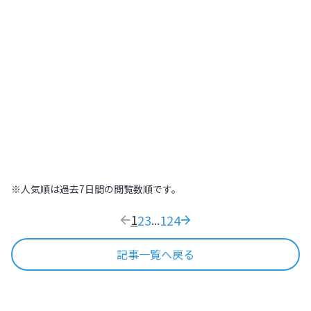
北海道
,
北海道
2022.07.21
|
高～いところから街を見下ろそう！札幌
445
木の温もりに包まれた温泉旅館で日本の
おもてなし文化を体感する【北海道
ONSEN RYOKAN 由縁 札幌】
北海道
,
北海道
2022.09.11
|
木の温もりに包まれた温泉旅館で日本のおも
169
※人気順は過去7日間の閲覧数順です。
1
2
3
124
...
記事一覧へ戻る