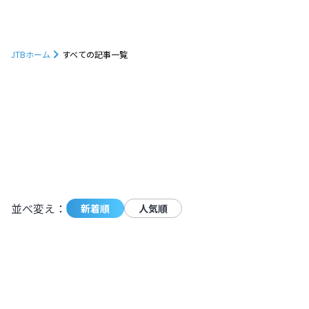
JTBホーム
すべての記事一覧
1232
件の記事が条件に一致しました。
モーダ
並べ変え：
新着順
人気順
朝焼けに映えるトマムの雲海を見に行こ
う！発生確率やベストシーズンも解説
【北海道】
北海道
,
北海道
2024.11.11
|
朝焼けに映えるトマムの雲海を見に行こ
4,927