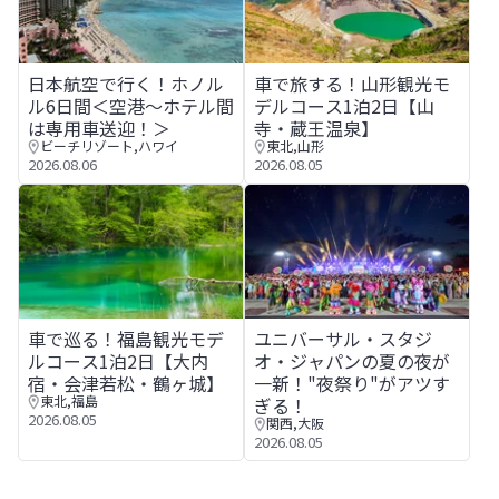
日本航空で行く！ホノルル6日間＜空港～ホテル間は専用車
車で旅する！山形観光モデルコ
日本航空で行く！ホノル
車で旅する！山形観光モ
ル6日間＜空港～ホテル間
デルコース1泊2日【山
は専用車送迎！＞
寺・蔵王温泉】
ビーチリゾート
,
ハワイ
東北
,
山形
2026.08.06
2026.08.05
車で巡る！福島観光モデルコース1泊2日【大内宿・会津若
ユニバーサル・スタジオ・ジャ
車で巡る！福島観光モデ
ユニバーサル・スタジ
ルコース1泊2日【大内
オ・ジャパンの夏の夜が
宿・会津若松・鶴ヶ城】
一新！"夜祭り"がアツす
東北
,
福島
ぎる！
2026.08.05
関西
,
大阪
2026.08.05