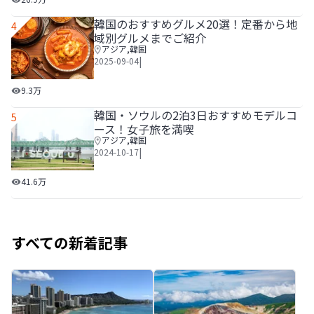
韓国のおすすめグルメ20選！定番から地
4
域別グルメまでご紹介
アジア
,
韓国
|
2025-09-04
韓国のおすすめグルメ20選！定番から地域別グルメまでご
9.3万
韓国・ソウルの2泊3日おすすめモデルコ
5
ース！女子旅を満喫
アジア
,
韓国
|
2024-10-17
韓国・ソウルの2泊3日おすすめモデルコース！女子旅を満喫
41.6万
すべての新着記事