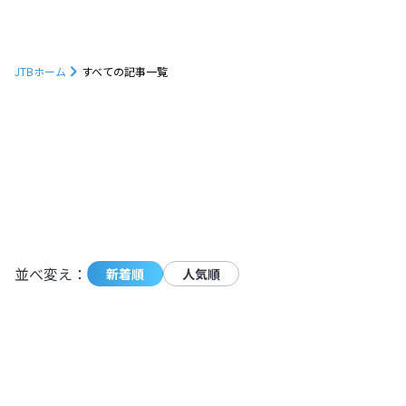
JTBホーム
すべての記事一覧
1232
件の記事が条件に一致しました。
モーダ
並べ変え：
新着順
人気順
朝焼けに映えるトマムの雲海を見に行こ
う！発生確率やベストシーズンも解説
【北海道】
北海道
,
北海道
2024.11.11
|
朝焼けに映えるトマムの雲海を見に行こ
4,927