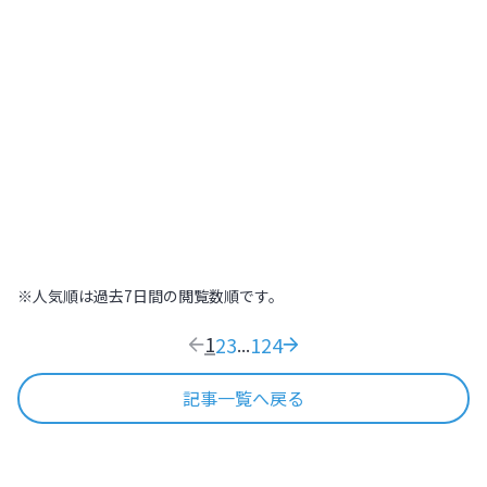
北海道
,
北海道
2022.07.21
|
高～いところから街を見下ろそう！札幌
445
木の温もりに包まれた温泉旅館で日本の
おもてなし文化を体感する【北海道
ONSEN RYOKAN 由縁 札幌】
北海道
,
北海道
2022.09.11
|
木の温もりに包まれた温泉旅館で日本のおも
169
※人気順は過去7日間の閲覧数順です。
1
2
3
124
...
記事一覧へ戻る