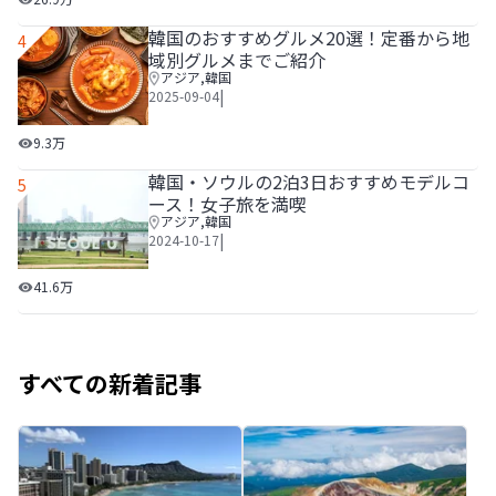
韓国のおすすめグルメ20選！定番から地
4
域別グルメまでご紹介
アジア
,
韓国
|
2025-09-04
韓国のおすすめグルメ20選！定番から地域別グルメまでご
9.3万
韓国・ソウルの2泊3日おすすめモデルコ
5
ース！女子旅を満喫
アジア
,
韓国
|
2024-10-17
韓国・ソウルの2泊3日おすすめモデルコース！女子旅を満喫
41.6万
すべての新着記事