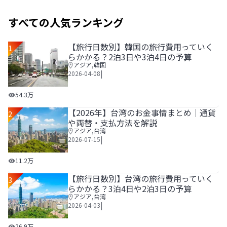
すべての人気ランキング
【旅行日数別】韓国の旅行費用っていく
1
らかかる？2泊3日や3泊4日の予算
アジア
,
韓国
|
2026-04-08
【旅行日数別】韓国の旅行費用っていくらかかる？2泊3日や
54.3万
【2026年】台湾のお金事情まとめ｜通貨
2
や両替・支払方法を解説
アジア
,
台湾
|
2026-07-15
【2026年】台湾のお金事情まとめ｜通貨や両替・支払方法
11.2万
【旅行日数別】台湾の旅行費用っていく
3
らかかる？3泊4日や2泊3日の予算
アジア
,
台湾
|
2026-04-03
【旅行日数別】台湾の旅行費用っていくらかかる？3泊4日や
26.9万