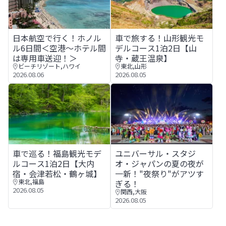
日本航空で行く！ホノルル6日間＜空港～ホテル間は専用車
車で旅する！山形観光モデルコ
日本航空で行く！ホノル
車で旅する！山形観光モ
ル6日間＜空港～ホテル間
デルコース1泊2日【山
は専用車送迎！＞
寺・蔵王温泉】
ビーチリゾート
,
ハワイ
東北
,
山形
2026.08.06
2026.08.05
車で巡る！福島観光モデルコース1泊2日【大内宿・会津若
ユニバーサル・スタジオ・ジャ
車で巡る！福島観光モデ
ユニバーサル・スタジ
ルコース1泊2日【大内
オ・ジャパンの夏の夜が
宿・会津若松・鶴ヶ城】
一新！"夜祭り"がアツす
東北
,
福島
ぎる！
2026.08.05
関西
,
大阪
2026.08.05