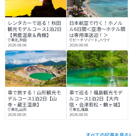
レンタカーで巡る！秋田観光モデルコース1泊2日【男鹿温
日本航空で行く！ホノルル6日
レンタカーで巡る！秋田
日本航空で行く！ホノル
観光モデルコース1泊2日
ル6日間＜空港～ホテル間
【男鹿温泉＆角館】
は専用車送迎！＞
東北
,
秋田
ビーチリゾート
,
ハワイ
2026.08.06
2026.08.06
車で旅する！山形観光モデルコース1泊2日【山寺・蔵王温
車で巡る！福島観光モデルコー
車で旅する！山形観光モ
車で巡る！福島観光モデ
デルコース1泊2日【山
ルコース1泊2日【大内
寺・蔵王温泉】
宿・会津若松・鶴ヶ城】
東北
,
山形
東北
,
福島
2026.08.05
2026.08.05
すべての記事を見る