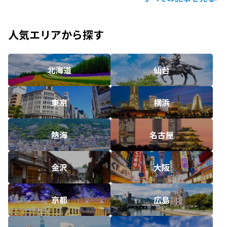
人気エリアから探す
北海道
仙台
東京
横浜
熱海
名古屋
金沢
大阪
京都
広島