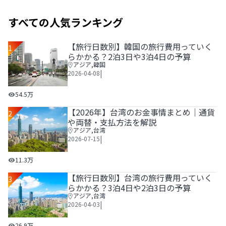
すべての人気ランキング
【旅行日数別】韓国の旅行費用っていく
1
らかかる？2泊3日や3泊4日の予算
アジア
,
韓国
|
2026-04-08
【旅行日数別】韓国の旅行費用っていくらかかる？2泊3日や
54.5万
【2026年】台湾のお金事情まとめ｜通貨
2
や両替・支払方法を解説
アジア
,
台湾
|
2026-07-15
【2026年】台湾のお金事情まとめ｜通貨や両替・支払方法
11.3万
【旅行日数別】台湾の旅行費用っていく
3
らかかる？3泊4日や2泊3日の予算
アジア
,
台湾
|
2026-04-03
【旅行日数別】台湾の旅行費用っていくらかかる？3泊4日や
26.9万