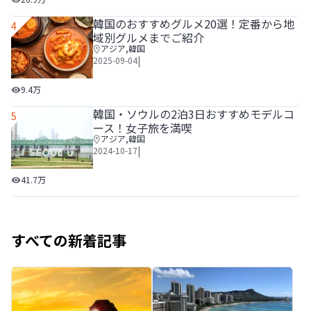
韓国のおすすめグルメ20選！定番から地
4
域別グルメまでご紹介
アジア
,
韓国
|
2025-09-04
韓国のおすすめグルメ20選！定番から地域別グルメまでご
9.4万
韓国・ソウルの2泊3日おすすめモデルコ
5
ース！女子旅を満喫
アジア
,
韓国
|
2024-10-17
韓国・ソウルの2泊3日おすすめモデルコース！女子旅を満喫
41.7万
すべての新着記事