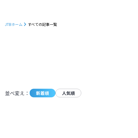
JTBホーム
すべての記事一覧
1233
件の記事が条件に一致しました。
モーダ
並べ変え：
新着順
人気順
朝焼けに映えるトマムの雲海を見に行こ
う！発生確率やベストシーズンも解説
【北海道】
北海道
,
北海道
2024.11.11
|
朝焼けに映えるトマムの雲海を見に行こ
4,952