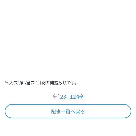
北海道
,
北海道
2022.07.21
|
高～いところから街を見下ろそう！札幌
448
木の温もりに包まれた温泉旅館で日本の
おもてなし文化を体感する【北海道
ONSEN RYOKAN 由縁 札幌】
北海道
,
北海道
2022.09.11
|
木の温もりに包まれた温泉旅館で日本のおも
169
※人気順は過去7日間の閲覧数順です。
1
2
3
124
...
記事一覧へ戻る