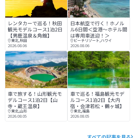
レンタカーで巡る！秋田観光モデルコース1泊2日【男鹿温
日本航空で行く！ホノルル6日
レンタカーで巡る！秋田
日本航空で行く！ホノル
観光モデルコース1泊2日
ル6日間＜空港～ホテル間
【男鹿温泉＆角館】
は専用車送迎！＞
東北
,
秋田
ビーチリゾート
,
ハワイ
2026.08.06
2026.08.06
車で旅する！山形観光モデルコース1泊2日【山寺・蔵王温
車で巡る！福島観光モデルコー
車で旅する！山形観光モ
車で巡る！福島観光モデ
デルコース1泊2日【山
ルコース1泊2日【大内
寺・蔵王温泉】
宿・会津若松・鶴ヶ城】
東北
,
山形
東北
,
福島
2026.08.05
2026.08.05
すべての記事を見る