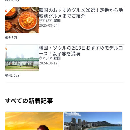
韓国のおすすめグルメ20選！定番から地
4
域別グルメまでご紹介
アジア
,
韓国
|
2025-09-04
韓国のおすすめグルメ20選！定番から地域別グルメまでご
9.3万
韓国・ソウルの2泊3日おすすめモデルコ
5
ース！女子旅を満喫
アジア
,
韓国
|
2024-10-17
韓国・ソウルの2泊3日おすすめモデルコース！女子旅を満喫
41.6万
すべての新着記事