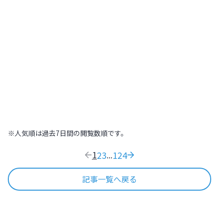
北海道
,
北海道
2022.07.21
|
高～いところから街を見下ろそう！札幌
445
木の温もりに包まれた温泉旅館で日本の
おもてなし文化を体感する【北海道
ONSEN RYOKAN 由縁 札幌】
北海道
,
北海道
2022.09.11
|
木の温もりに包まれた温泉旅館で日本のおも
169
※人気順は過去7日間の閲覧数順です。
1
2
3
124
...
記事一覧へ戻る