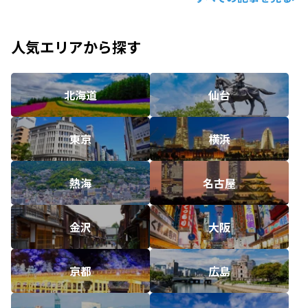
人気エリアから探す
北海道
仙台
東京
横浜
熱海
名古屋
金沢
大阪
京都
広島