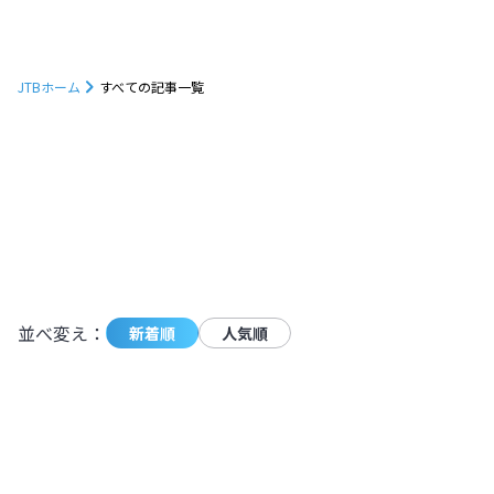
JTBホーム
すべての記事一覧
1233
件の記事が条件に一致しました。
モーダ
並べ変え：
新着順
人気順
朝焼けに映えるトマムの雲海を見に行こ
う！発生確率やベストシーズンも解説
【北海道】
北海道
,
北海道
2024.11.11
|
朝焼けに映えるトマムの雲海を見に行こ
4,927