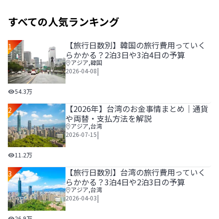
すべての人気ランキング
【旅行日数別】韓国の旅行費用っていく
1
らかかる？2泊3日や3泊4日の予算
アジア
,
韓国
|
2026-04-08
【旅行日数別】韓国の旅行費用っていくらかかる？2泊3日や
54.3万
【2026年】台湾のお金事情まとめ｜通貨
2
や両替・支払方法を解説
アジア
,
台湾
|
2026-07-15
【2026年】台湾のお金事情まとめ｜通貨や両替・支払方法
11.2万
【旅行日数別】台湾の旅行費用っていく
3
らかかる？3泊4日や2泊3日の予算
アジア
,
台湾
|
2026-04-03
【旅行日数別】台湾の旅行費用っていくらかかる？3泊4日や
26.9万