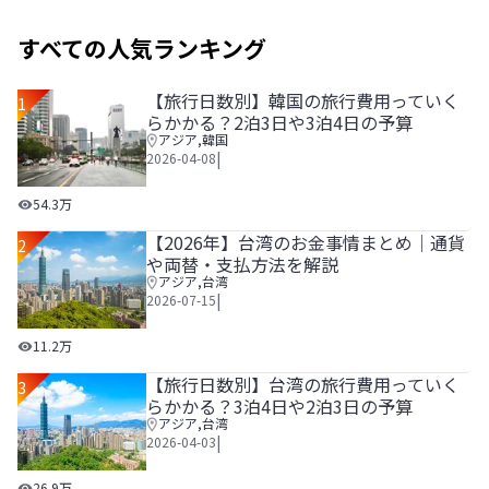
すべての人気ランキング
【旅行日数別】韓国の旅行費用っていく
1
らかかる？2泊3日や3泊4日の予算
アジア
,
韓国
|
2026-04-08
【旅行日数別】韓国の旅行費用っていくらかかる？2泊3日や
54.3万
【2026年】台湾のお金事情まとめ｜通貨
2
や両替・支払方法を解説
アジア
,
台湾
|
2026-07-15
【2026年】台湾のお金事情まとめ｜通貨や両替・支払方法
11.2万
【旅行日数別】台湾の旅行費用っていく
3
らかかる？3泊4日や2泊3日の予算
アジア
,
台湾
|
2026-04-03
【旅行日数別】台湾の旅行費用っていくらかかる？3泊4日や
26.9万