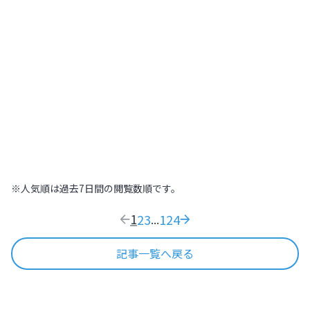
北海道
,
北海道
2022.07.21
|
高～いところから街を見下ろそう！札幌
445
木の温もりに包まれた温泉旅館で日本の
おもてなし文化を体感する【北海道
ONSEN RYOKAN 由縁 札幌】
北海道
,
北海道
2022.09.11
|
木の温もりに包まれた温泉旅館で日本のおも
169
※人気順は過去7日間の閲覧数順です。
1
2
3
124
...
記事一覧へ戻る