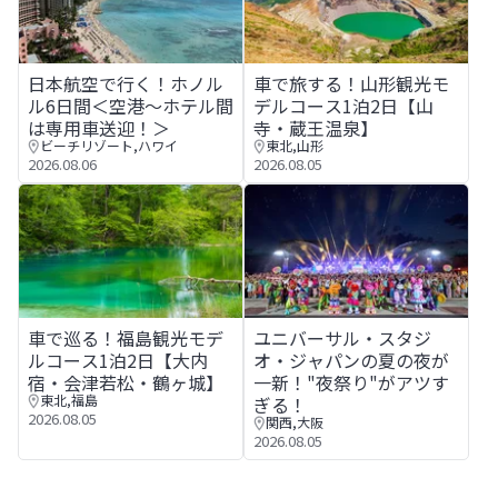
日本航空で行く！ホノルル6日間＜空港～ホテル間は専用車
車で旅する！山形観光モデルコ
日本航空で行く！ホノル
車で旅する！山形観光モ
ル6日間＜空港～ホテル間
デルコース1泊2日【山
は専用車送迎！＞
寺・蔵王温泉】
ビーチリゾート
,
ハワイ
東北
,
山形
2026.08.06
2026.08.05
車で巡る！福島観光モデルコース1泊2日【大内宿・会津若
ユニバーサル・スタジオ・ジャ
車で巡る！福島観光モデ
ユニバーサル・スタジ
ルコース1泊2日【大内
オ・ジャパンの夏の夜が
宿・会津若松・鶴ヶ城】
一新！"夜祭り"がアツす
東北
,
福島
ぎる！
2026.08.05
関西
,
大阪
2026.08.05