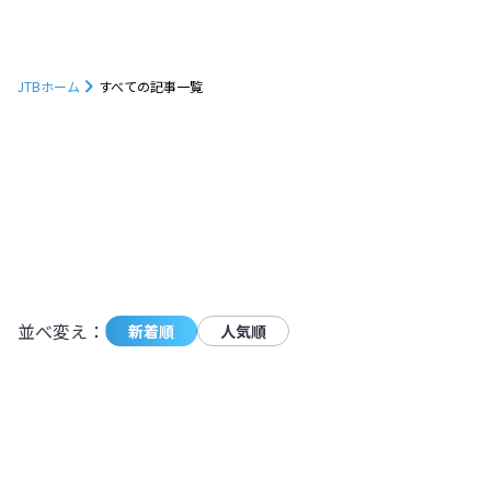
JTBホーム
すべての記事一覧
1232
件の記事が条件に一致しました。
モーダ
並べ変え：
新着順
人気順
朝焼けに映えるトマムの雲海を見に行こ
う！発生確率やベストシーズンも解説
【北海道】
北海道
,
北海道
2024.11.11
|
朝焼けに映えるトマムの雲海を見に行こ
4,927