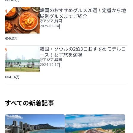
韓国のおすすめグルメ20選！定番から地
4
域別グルメまでご紹介
アジア
,
韓国
|
2025-09-04
韓国のおすすめグルメ20選！定番から地域別グルメまでご
9.3万
韓国・ソウルの2泊3日おすすめモデルコ
5
ース！女子旅を満喫
アジア
,
韓国
|
2024-10-17
韓国・ソウルの2泊3日おすすめモデルコース！女子旅を満喫
41.6万
すべての新着記事