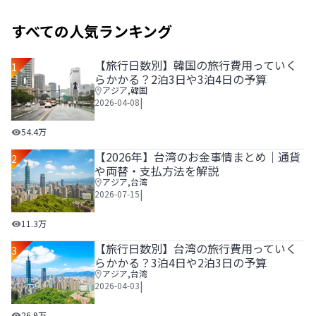
すべての人気ランキング
【旅行日数別】韓国の旅行費用っていく
1
らかかる？2泊3日や3泊4日の予算
アジア
,
韓国
|
2026-04-08
【旅行日数別】韓国の旅行費用っていくらかかる？2泊3日や
54.4万
【2026年】台湾のお金事情まとめ｜通貨
2
や両替・支払方法を解説
アジア
,
台湾
|
2026-07-15
【2026年】台湾のお金事情まとめ｜通貨や両替・支払方法
11.3万
【旅行日数別】台湾の旅行費用っていく
3
らかかる？3泊4日や2泊3日の予算
アジア
,
台湾
|
2026-04-03
【旅行日数別】台湾の旅行費用っていくらかかる？3泊4日や
26.9万