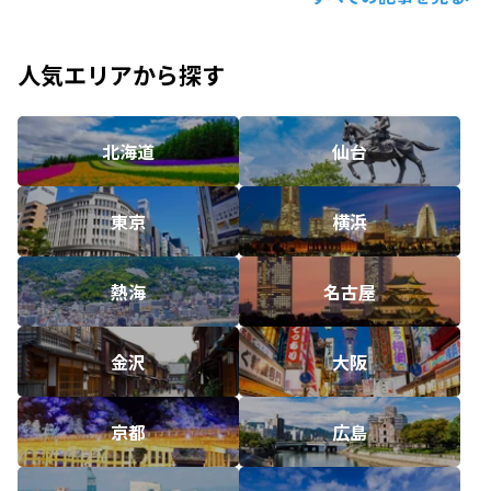
人気エリアから探す
北海道
仙台
東京
横浜
熱海
名古屋
金沢
大阪
京都
広島