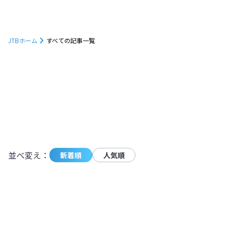
JTBホーム
すべての記事一覧
1233
件の記事が条件に一致しました。
モーダ
並べ変え：
新着順
人気順
朝焼けに映えるトマムの雲海を見に行こ
う！発生確率やベストシーズンも解説
【北海道】
北海道
,
北海道
2024.11.11
|
朝焼けに映えるトマムの雲海を見に行こ
4,943