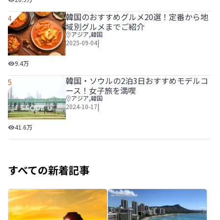
韓国のおすすめグルメ20選！定番から地
4
域別グルメまでご紹介
アジア
,
韓国
|
2025-09-04
韓国のおすすめグルメ20選！定番から地域別グルメまでご
9.4万
韓国・ソウルの2泊3日おすすめモデルコ
5
ース！女子旅を満喫
アジア
,
韓国
|
2024-10-17
韓国・ソウルの2泊3日おすすめモデルコース！女子旅を満喫
41.6万
すべての新着記事