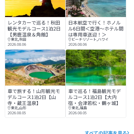
レンタカーで巡る！秋田観光モデルコース1泊2日【男鹿温
日本航空で行く！ホノルル6日
レンタカーで巡る！秋田
日本航空で行く！ホノル
観光モデルコース1泊2日
ル6日間＜空港～ホテル間
【男鹿温泉＆角館】
は専用車送迎！＞
東北
,
秋田
ビーチリゾート
,
ハワイ
2026.08.06
2026.08.06
車で旅する！山形観光モデルコース1泊2日【山寺・蔵王温
車で巡る！福島観光モデルコー
車で旅する！山形観光モ
車で巡る！福島観光モデ
デルコース1泊2日【山
ルコース1泊2日【大内
寺・蔵王温泉】
宿・会津若松・鶴ヶ城】
東北
,
山形
東北
,
福島
2026.08.05
2026.08.05
すべての記事を見る