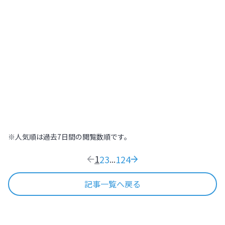
北海道
,
北海道
2022.07.21
|
高～いところから街を見下ろそう！札幌
448
木の温もりに包まれた温泉旅館で日本の
おもてなし文化を体感する【北海道
ONSEN RYOKAN 由縁 札幌】
北海道
,
北海道
2022.09.11
|
木の温もりに包まれた温泉旅館で日本のおも
169
※人気順は過去7日間の閲覧数順です。
1
2
3
124
...
記事一覧へ戻る