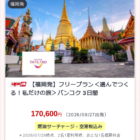
福岡
発
【福岡発】フリープラン＜選んでつく
る！私だけの旅＞バンコク
3
日間
170,600
円
（
2026/09/27
出発）
燃油サーチャージ・空港税込み
2026/07/29
時点、
2
名1室利用時、おとな1名概算料金