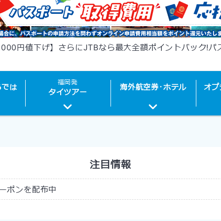
,000円値下げ】さらにJTBなら最大全額ポイントバック!
福岡発
らでは
海外
航空券･
ホテル
オプ
タイ
ツアー
注目情報
ーポンを配布中