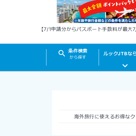
【7/1申請分からパスポート手数料が最大7
条件
検索
ルック
JTB
な
から探す
海外旅行に使えるお得なク