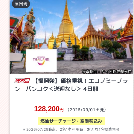
福岡
発
写真提供：タイ国政府観光庁
【福岡発】価格重視！エコノミープラ
ン バンコク＜送迎なし＞
4
日間
128,200
円
（
2026/09/01
出発）
燃油サーチャージ・空港税込み
2026/07/29
時点、
2
名1室利用時、おとな1名概算料金