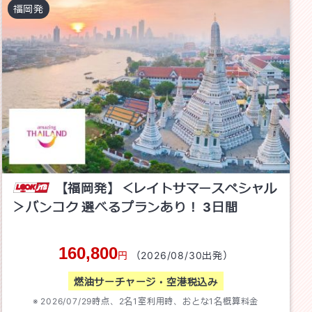
福岡
発
【福岡発】＜レイトサマースペシャル
＞バンコク 選べるプランあり！
3
日間
160,800
円
（
2026/08/30
出発）
燃油サーチャージ・空港税込み
2026/07/29
時点、
2
名1室利用時、おとな1名概算料金