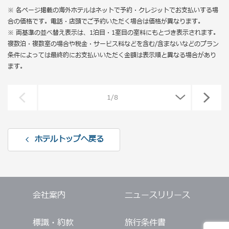
※ 各ページ掲載の海外ホテルはネットで予約・クレジットでお支払いする場
合の価格です。電話・店頭でご予約いただく場合は価格が異なります。
※ 両基準の並べ替え表示は、1泊目・1室目の室料にもとづき表示されます。
複数泊・複数室の場合や税金・サービス料などを含む/含まないなどのプラン
条件によっては最終的にお支払いいただく金額は表示順と異なる場合があり
ます。
ホテルトップへ戻る
会社案内
ニュースリリース
標識・約款
旅行条件書