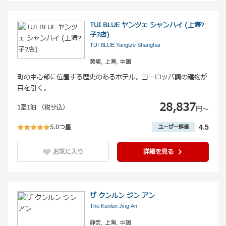
TUI BLUE ヤンツェ シャンハイ (上海?
子?店)
TUI BLUE Yangtze Shanghai
黄埔, 上海, 中国
町の中心部に位置する歴史のあるホテル。ヨーロッパ調の建物が
目を引く。
28,837
1室1泊 （税サ込）
円〜
5.0つ星
4.5
ユーザー評価
お気に入り
詳細を見る
ザ クンルン ジン アン
The Kunlun Jing An
静安, 上海, 中国