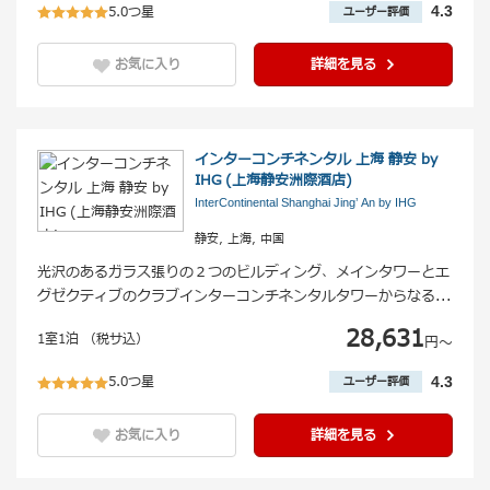
5.0つ星
4.3
ユーザー評価
お気に入り
詳細を見る
インターコンチネンタル 上海 静安 by
IHG (上海静安洲際酒店)
InterContinental Shanghai Jing’ An by IHG
静安, 上海, 中国
光沢のあるガラス張りの２つのビルディング、メインタワーとエ
グゼクティブのクラブインターコンチネンタルタワーからなる
...
28,631
1室1泊 （税サ込）
円〜
5.0つ星
4.3
ユーザー評価
お気に入り
詳細を見る