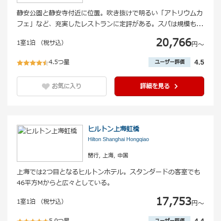
静安公園と静安寺付近に位置。吹き抜けで明るい「アトリウムカ
フェ」など、充実したレストランに定評がある。スパは規模も
...
20,766
1室1泊 （税サ込）
円〜
4.5つ星
4.5
ユーザー評価
お気に入り
詳細を見る
ヒルトン上海虹橋
Hilton Shanghai Hongqiao
閔行, 上海, 中国
上海では2つ目となるヒルトンホテル。スタンダードの客室でも
46平方Mからと広々としている。
17,753
1室1泊 （税サ込）
円〜
4.4
ユーザー評価