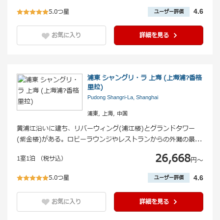
5.0つ星
4.6
ユーザー評価
お気に入り
詳細を見る
浦東 シャングリ・ラ 上海 (上海浦?香格
里拉)
Pudong Shangri-La, Shanghai
浦東, 上海, 中国
黄浦江沿いに建ち、リバーウィング(浦江楼)とグランドタワー
(紫金楼)がある。ロビーラウンジやレストランからの外灘の景
...
26,668
1室1泊 （税サ込）
円〜
5.0つ星
4.6
ユーザー評価
お気に入り
詳細を見る