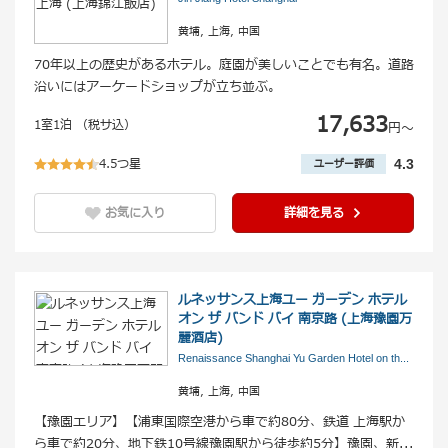
黄埔, 上海, 中国
70年以上の歴史があるホテル。庭園が美しいことでも有名。道路
沿いにはアーケードショップが立ち並ぶ。
17,633
1室1泊 （税サ込）
円〜
4.5つ星
4.3
ユーザー評価
お気に入り
詳細を見る
ルネッサンス上海ユー ガーデン ホテル
オン ザ バンド バイ 南京路 (上海豫園万
麗酒店)
Renaissance Shanghai Yu Garden Hotel on th
...
黄埔, 上海, 中国
【豫園エリア】【浦東国際空港から車で約80分、鉄道 上海駅か
ら車で約20分、地下鉄10号線豫園駅から徒歩約5分】豫園、新
...