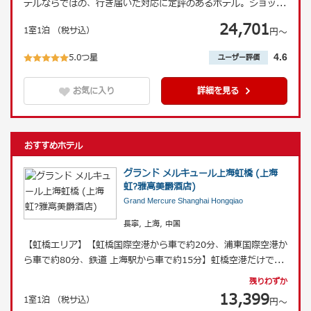
テルならではの、行き届いた対応に定評のあるホテル。ショッ
...
24,701
1室1泊 （税サ込）
円〜
5.0つ星
4.6
ユーザー評価
お気に入り
詳細を見る
おすすめホテル
グランド メルキュール上海虹橋 (上海
虹?雅高美爵酒店)
Grand Mercure Shanghai Hongqiao
長寧, 上海, 中国
【虹橋エリア】【虹橋国際空港から車で約20分、浦東国際空港か
ら車で約80分、鉄道 上海駅から車で約15分】虹橋空港だけで
...
残りわずか
13,399
1室1泊 （税サ込）
円〜