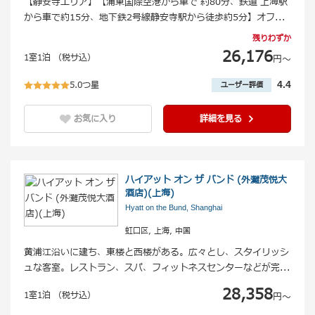
【静安寺エリア】【浦東国際空港から車で 約80分、鉄道 上海駅
から車で約15分、地下鉄2号線静安寺駅から徒歩約5分】オフ
...
残りわずか
26,176
1室1泊 （税サ込）
円〜
5.0つ星
4.4
ユーザー評価
お気に入り
詳細を見る
ハイアット オン ザ バンド (外灘茂悦大
酒店)(上海)
Hyatt on the Bund, Shanghai
虹口区, 上海, 中国
黄浦江沿いに建ち、東楼と西楼がある。広々とし、スタイリッシ
ュな客室。レストラン、スパ、フィットネスセンターなどが完
...
28,358
1室1泊 （税サ込）
円〜