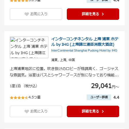
5.0つ星
お気に入り
詳細を見る
インターコンチネンタル 上海 浦東 ホテ
ル by IHG (上海錦江湯臣洲際大酒店)
InterContinental Shanghai Pudong Hotel by IHG
浦東, 上海, 中国
上海浦東地区に位置。吹き抜けのロビーが格調高く、ゴージャス
な雰囲気。浴室はバスとシャワーブースが別になっており機能
...
29,041
1室1泊 （税サ込）
円〜
4.5つ星
4.4
ユーザー評価
お気に入り
詳細を見る