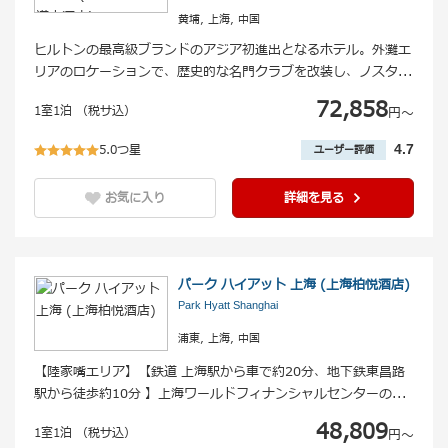
黄埔, 上海, 中国
ヒルトンの最高級ブランドのアジア初進出となるホテル。外灘エ
リアのロケーションで、歴史的な名門クラブを改装し、ノスタ
...
72,858
1室1泊 （税サ込）
円〜
5.0つ星
4.7
ユーザー評価
お気に入り
詳細を見る
パーク ハイアット 上海 (上海柏悦酒店)
Park Hyatt Shanghai
浦東, 上海, 中国
【陸家嘴エリア】【鉄道 上海駅から車で約20分、地下鉄東昌路
駅から徒歩約10分 】上海ワールドフィナンシャルセンターの
...
48,809
1室1泊 （税サ込）
円〜