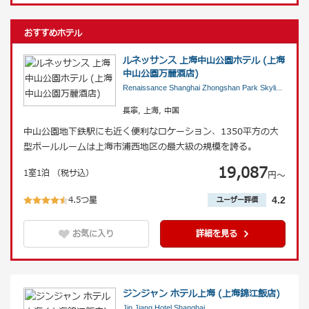
おすすめホテル
ルネッサンス 上海中山公園ホテル (上海
中山公園万麗酒店)
Renaissance Shanghai Zhongshan Park Skyli
...
長寧, 上海, 中国
中山公園地下鉄駅にも近く便利なロケーション、1350平方の大
型ボールルームは上海市浦西地区の最大級の規模を誇る。
19,087
1室1泊 （税サ込）
円〜
4.5つ星
4.2
ユーザー評価
お気に入り
詳細を見る
ジンジャン ホテル上海 (上海錦江飯店)
Jin Jiang Hotel Shanghai