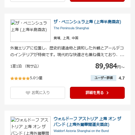
ザ・ペニンシュラ上海 (上海半島酒店)
The Peninsula Shanghai
黄埔, 上海, 中国
外灘エリアに位置し、歴史的建造物と調和した外観とアールデコ
のインテリアが特徴です。現代的な快適さも兼ね備えており、
...
89,984
1室1泊 （税サ込）
円〜
5.0つ星
4.7
ユーザー評価
お気に入り
詳細を見る
ウォルドーフ アストリア 上海 オン ザ
バンド (上海外灘華爾道夫酒店)
Waldorf Astoria Shanghai on the Bund