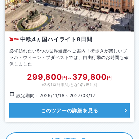
中欧4ヵ国ハイライト8日間
必ず訪れたい5つの世界遺産へご案内！街歩きが楽しいプ
ラハ・ウィーン・ブダペストでは、自由行動のお時間も確
保しました
299,800
379,800
円～
円
※2名1室利用/おとな1名/
燃油別
設定期間：
2026/11/18
～
2027/03/17
このツアーの詳細を見る