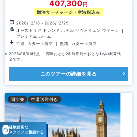
407,300
円
燃油サーチャージ・空港税込み
2026/12/18
～
2026/12/25
オーストリア トレンド ホテル サヴォイェン ウィーン
｜
プレミアム ルーム
往路:
カタール航空
｜ 復路:
カタール航空
2026/08/04
時点、1部屋おとな
2
名利用時のおとな1名の概算代
金です。
このツアーの詳細を見る
関空
発
空港送迎付き
経験豊富な
スタッフに
相談する