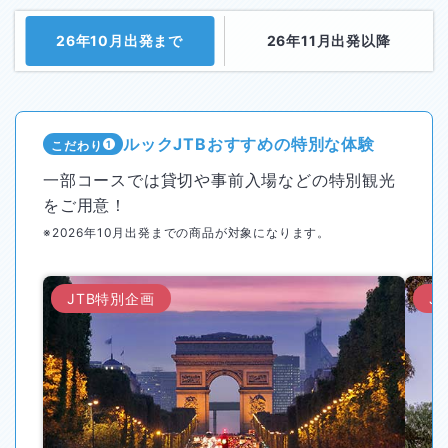
26年10月出発まで
26年11月出発以降
ルックJTBおすすめの特別な体験
こだわり
1
一部コースでは貸切や事前入場などの特別観光
をご用意！
※2026年10月出発までの商品が対象になります。
JTB特別企画
J