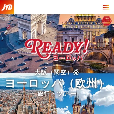
大阪（関空）発
ヨーロッパ（欧州）
旅行・ツアー