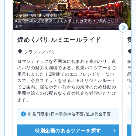
シャンゼリゼ通り（夕景）
※訪問時期や交通状況により夕景または夜景のご案内となり
ます
煌めくパリ ルミエールライド
黄
フランス／パリ
ロマンティックな雰囲気に包まれる夜のパリ。夜
多
のパリの魅力を満喫できる、夜景バスツアーをご
ラ
用意しました！2階建てのエコフレンドリーなバ
品
スで、必見スポットを巡るJTBオリジナルルート
街
でご案内。宿泊ホテル前からの乗降のため移動の
ス
手間や治安の心配もなく夜の観光を満喫いただけ
り
ます。
出発日限定/日本事前申込不要/追加代金不要
特別企画のある
ツアーを探す