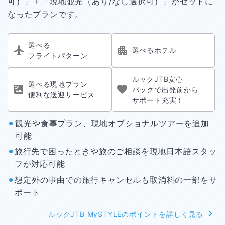
可）」＋「現地観光（あり/なし選択可）」がセットに
なったプランです。
選べる
選べるホテル
フライトパターン
ルックJTB安心
選べる現地プラン
パックで
出発前から
便利な
送迎サービス
サポート充実！
⚫︎
観光や食事プラン、現地オプショナルツアーを追加
可能
⚫︎
旅行先で困ったときや旅のご相談を現地日本語スタッ
フが対応可能
⚫︎
想定外の事由での旅行キャンセルも取消料の一部をサ
ポート
ルックJTB MySTYLEのポイントを詳しく見る