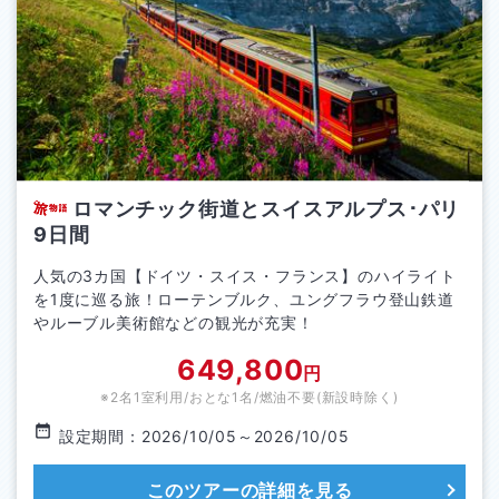
ロマンチック街道とスイスアルプス･パリ
9日間
人気の3カ国【ドイツ・スイス・フランス】のハイライト
を1度に巡る旅！ローテンブルク、ユングフラウ登山鉄道
やルーブル美術館などの観光が充実！
649,800
円
※2名1室利用/おとな1名/
燃油不要(新設時除く)
設定期間：
2026/10/05
～
2026/10/05
このツアーの詳細を見る