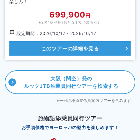
楽しみ！
699,900
円
※2名1室利用/おとな1名（
燃油別
）
設定期間：
2026/10/17
～
2026/10/17
このツアーの詳細を見る
大阪（関空）発の
ルックJTB添乗員同行ツアーを
検索する
※一部現地添乗係員案内ツアーを含みます。
旅物語添乗員同行ツアー
お手頃価格でヨーロッパの魅力を楽しめます！