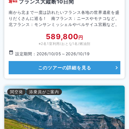
フランス大縦断10日間
南から北まで一度は訪れたいフランス各地の世界遺産を盛
りだくさんに巡る！ 南フランス：ニースやモナコなど。
北フランス：モンサンミッシェルやベルサイユ宮殿など。
589,800
円
※2名1室利用/おとな1名/
燃油別
設定期間：
2026/10/05
～
2026/10/19
このツアーの詳細を見る
関空
発
添乗員がご案内