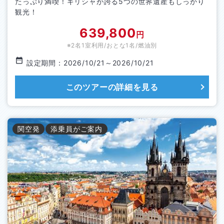
たっぷり満喫！ギリシャが誇る5つの世界遺産もしっかり
観光！
639,800
円
※2名1室利用/おとな1名/
燃油別
設定期間：
2026/10/21
～
2026/10/21
このツアーの詳細を見る
関空
発
添乗員がご案内