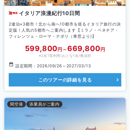
イタリア浪漫紀行10日間
2連泊×3都市！北から南へ10都市を巡るイタリア旅行の決
定版！人気の5都市へご案内します【ミラノ・ベネチア・
フィレンツェ・ローマ・ナポリ（車窓より)】
599,800
669,800
円～
円
※2名1室利用/おとな1名/
燃油別
設定期間：
2026/09/26
～
2027/03/13
このツアーの詳細を見る
関空
発
添乗員がご案内