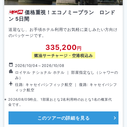
価格重視！エコノミープラン ロンド
ン
5
日間
送迎なし、お手頃ホテル利用でお気軽に楽しみたい方向け
のパッケージです。
335,200
円
燃油サーチャージ・空港税込み
2026/10/04
～
2026/10/08
ロイヤル ナショナル ホテル
｜
部屋指定なし（シャワーの
み）
往路:
キャセイパシフィック航空
｜ 復路:
キャセイパシフ
ィック航空
2026/08/05
時点、1部屋おとな
2
名利用時のおとな1名の概算代
金です。
このツアーの詳細を見る