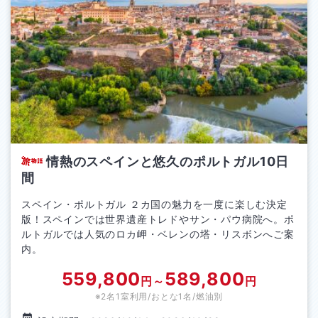
情熱のスペインと悠久のポルトガル10日
間
スペイン・ポルトガル ２カ国の魅力を一度に楽しむ決定
版！スペインでは世界遺産トレドやサン・パウ病院へ。ポ
ルトガルでは人気のロカ岬・ベレンの塔・リスボンへご案
内。
559,800
589,800
円～
円
※2名1室利用/おとな1名/
燃油別