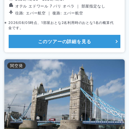
オテル エドワール 7 パリ オペラ
｜
部屋指定なし
往路:
エバー航空
｜ 復路:
エバー航空
2026/08/05
時点、1部屋おとな
2
名利用時のおとな1名の概算代
金です。
このツアーの詳細を見る
関空
発