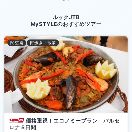
ルックJTB
MySTYLEのおすすめツアー
関空
発
街歩き・散策
価格重視！エコノミープラン バルセ
ロナ
5
日間