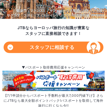
凱旋門（フランス）／サンピエトロ大聖堂（バチカン市国）
サグラダ・ファミリア（スペイン）／プラハ旧市街広場（チェコ）
JTBならヨーロッパ旅行の知識が豊富な
スタッフに直接相談できます！
スタッフに相談する
▼パスポート取得費用応援キャンペーン
【7/1申請分からパスポート手数料が最大7,000円値下げ】さら
にJTBなら最大全額ポイントバック!パスポートを取得して海外
旅行に行くなら今!!