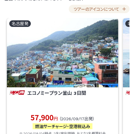
ツアーのアイコンについて
名古屋
発
名
エコノミープラン釜山
3
日間
57,900
円
（
2026/09/17
出発）
燃油サーチャージ・空港税込み
2026/08/04
時点、
2
名1室利用時、おとな1名概算料金