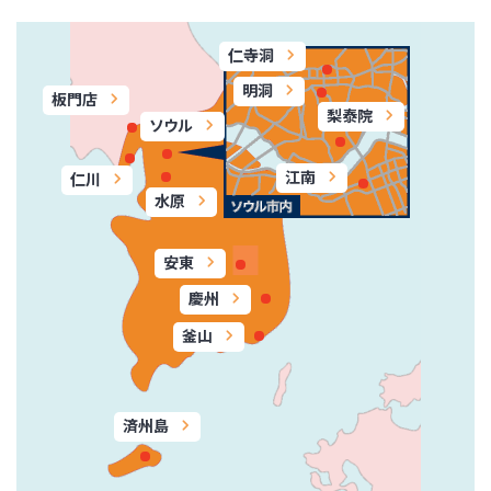
仁寺洞
明洞
板門店
梨泰院
ソウル
江南
仁川
水原
安東
慶州
釜山
済州島