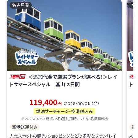
名古屋
発
名
＜追加代金で厳選プランが選べる！＞レイ
トサマースペシャル 釜山
3
日間
ト
119,400
円
（
2026/09/01
出発）
燃油サーチャージ・空港税込み
2026/07/27
時点、
2
名1室利用時、おとな1名概算料金
空港送迎付き
空
人気スポットの観光・ショッピングなどの多彩なプラン「レイ
人気