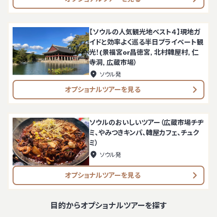
【ソウルの人気観光地ベスト４】現地ガ
イドと効率よく巡る半日プライベート観
光！(景福宮or昌徳宮, 北村韓屋村, 仁
寺洞, 広蔵市場）
ソウル発
オプショナルツアーを見る
ソウルのおいしいツアー（広蔵市場チヂ
ミ、やみつきキンパ、韓屋カフェ、チュク
ミ）
ソウル発
オプショナルツアーを見る
目的からオプショナルツアーを探す