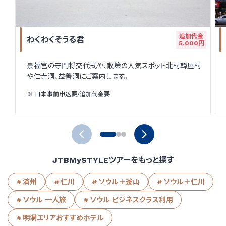
追加代金
わくわくそうる君
5,000円
景福宮の守門将交代式や、散策の人気スポット北村韓屋村
や仁寺洞、益善洞にご案内します。
日本事前申込要/追加代金要
JTBMySTYLEツアーをもっと探す
済州
仁川
ソウル＋釜山
ソウル＋仁川
ソウル 一人旅
ソウル ビジネスクラス利用
明洞エリアおすすめホテル