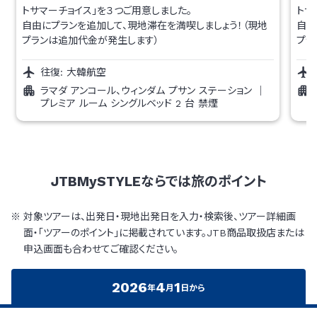
トサマーチョイス」を３つご用意しました。
トサ
自由にプランを追加して、現地滞在を満喫しましょう！（現地
自由
プランは追加代金が発生します）
プラ
往復:
大韓航空
ラマダ アンコール、ウィンダム プサン ステーション
｜
プレミア ルーム シングルベッド 2 台 禁煙
JTBMySTYLEならでは
旅のポイント
対象ツアーは、出発日・現地出発日を入力・検索後、ツアー詳細画
面・「ツアーのポイント」に掲載されています。JTB商品取扱店または
申込画面も合わせてご確認ください。
2026
4
1
年
月
日から