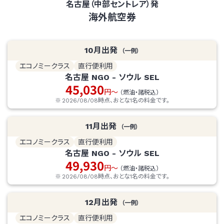
名古屋（中部セントレア）発
海外航空券
10
月出発
（一例）
エコノミークラス
直行便利用
名古屋
NGO
-
ソウル
SEL
45,030
円～
（燃油・諸税込）
2026/08/08
時点、おとな1名の料金です。
11
月出発
（一例）
エコノミークラス
直行便利用
名古屋
NGO
-
ソウル
SEL
49,930
円～
（燃油・諸税込）
2026/08/08
時点、おとな1名の料金です。
12
月出発
（一例）
エコノミークラス
直行便利用