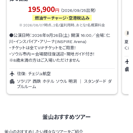
195,900
円
（
2026/09/25
出発）
燃油サーチャージ・空港税込み
2026/08/07
時点、
2
名1室利用時、おとな1名概算料金
期
●公演日時：2026年9月26日(土) 開演 16:00／会場：仁
川・インスパイア・アリーナ(INSPIRE Arena)
夏の
・チケットは全てVIPチケットをご用意！
くだ
・ソウル市内＝会場間往復送迎・現地ガイド付き！
※8歳未満の方はご入場いただけません
往復:
チェジュ航空
ソラリア 西鉄 ホテル ソウル 明洞
｜
スタンダード ダ
ブルルーム
釜山おすすめツアー
釜山のおすすめしたい様々なツアーをご紹介