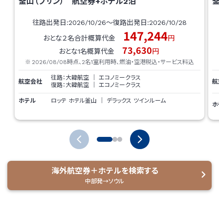
釜山（プサン）
航空券+ホテル
2
泊
釜
往路出発日:
2026/10/26
～復路出発日:
2026/10/28
147,244
おとな２名合計概算代金
円
73,630
おとな1名概算代金
円
2026/08/08
時点、2名1室利用時、燃油・空港税込・サービス料込
往路：
大韓航空
｜
エコノミークラス
航空会社
航
復路：
大韓航空
｜
エコノミークラス
ホテル
ロッテ ホテル釜山
｜
デラックス ツインルーム
ホ
海外航空券＋ホテルを検索する
中部発→ソウル