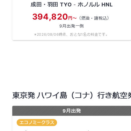
成田・羽田
TYO
-
ホノルル
HNL
394,820
円～
（燃油・諸税込）
9
月出発一例
※
2026/08/06
時点、おとな1名の料金です。
東京発 ハワイ島（コナ）行き航空
9
月出発
エコノミークラス