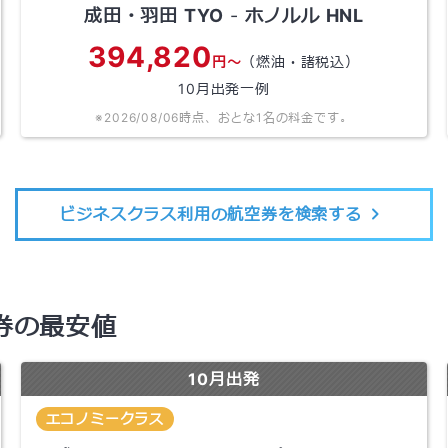
成田・羽田
TYO
-
ホノルル
HNL
394,820
円～
（燃油・諸税込）
10
月出発一例
※
2026/08/06
時点、おとな1名の料金です。
ビジネスクラス利用の航空券を検索する
券の最安値
10
月出発
エコノミークラス