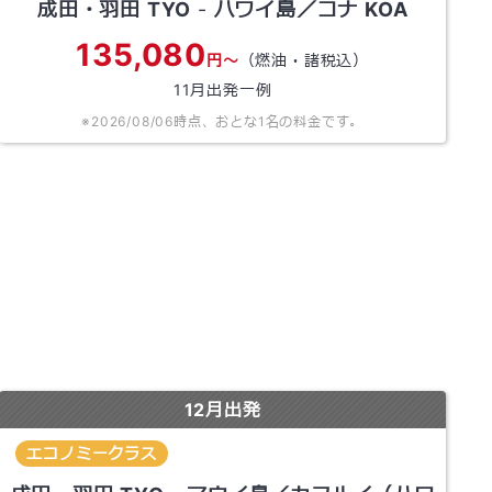
成田・羽田
TYO
-
ハワイ島／コナ
KOA
135,080
円～
（燃油・諸税込）
11
月出発一例
※
2026/08/06
時点、おとな1名の料金です。
12
月出発
エコノミークラス