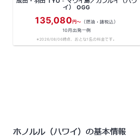
成田・羽田
TYO
-
マウイ島／カフルイ（ハワ
イ）
OGG
135,080
円～
（燃油・諸税込）
10
月出発一例
※
2026/08/06
時点、おとな1名の料金です。
ホノルル（ハワイ）の基本情報