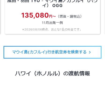
成田・羽田
TYO
-
マウイ島／カフルイ（ハワ
イ）
OGG
135,080
円～
（燃油・諸税込）
11
月出発一例
※
2026/08/06
時点、おとな1名の料金です。
マウイ島(カフルイ)行き航空券を検索する
ハワイ（ホノルル）の渡航情報