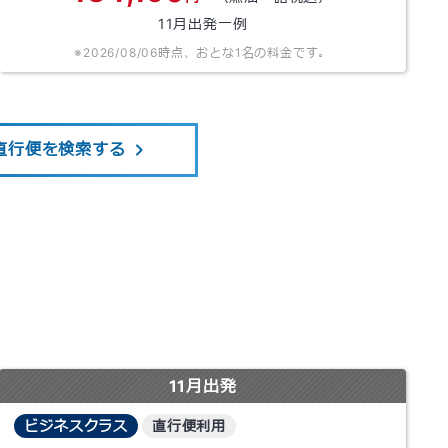
11
月出発一例
※
2026/08/06
時点、おとな1名の料金です。
直行便を検索する
11
月出発
ビジネスクラス
直行便利用