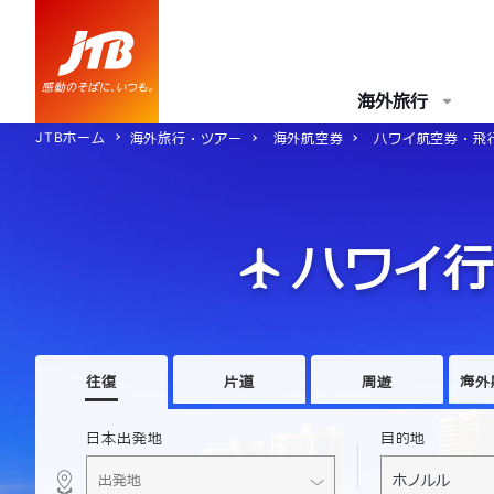
海外旅行
JTBホーム
海外旅行・ツアー
海外航空券
ハワイ航空券・飛
ハワイ行
往復
片道
周遊
海外
日本出発地
目的地