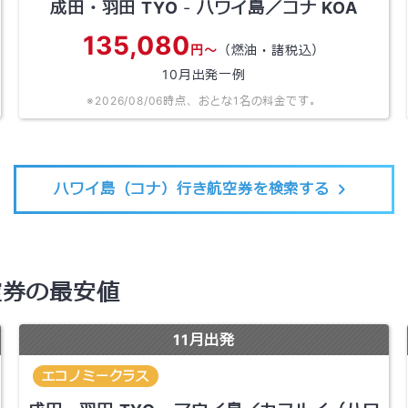
成田・羽田
TYO
-
ハワイ島／コナ
KOA
135,080
円～
（燃油・諸税込）
10
月出発一例
※
2026/08/06
時点、おとな1名の料金です。
ハワイ島（コナ）行き航空券を検索する
空券の最安値
11
月出発
エコノミークラス