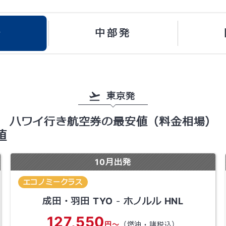
発
中部発
東京発
ハワイ行き航空券の最安値
（料金相場）
値
10
月出発
エコノミークラス
成田・羽田
TYO
-
ホノルル
HNL
127,550
円～
（燃油・諸税込）