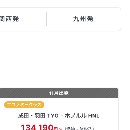
関西発
九州発
11
月出発
エコノミークラス
成田・羽田
TYO
-
ホノルル
HNL
134,190
円～
（燃油・諸税込）