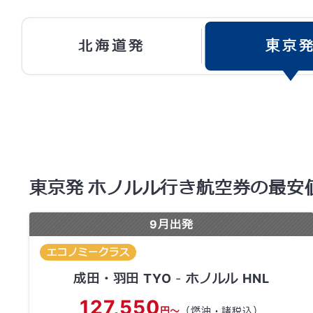
北海道発
東京
東京発 ホノルル行き航空券の最安
9
月出発
エコノミークラス
成田・羽田
TYO
-
ホノルル
HNL
127,550
円～
（燃油・諸税込）