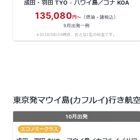
成田・羽田
TYO
-
ハワイ島／コナ
KOA
135,080
円～
（燃油・諸税込）
9
月出発一例
※
2026/08/06
時点、おとな1名の料金です。
東京発マウイ島(カフルイ)行き航
10
月出発
エコノミークラス