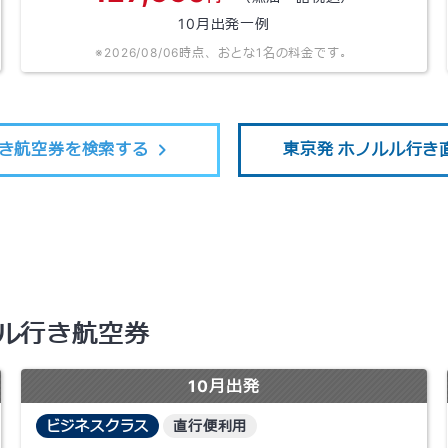
10
月出発一例
※
2026/08/06
時点、おとな1名の料金です。
き航空券を検索する
東京発 ホノルル行き
ルル行き航空券
10
月出発
ビジネスクラス
直行便利用