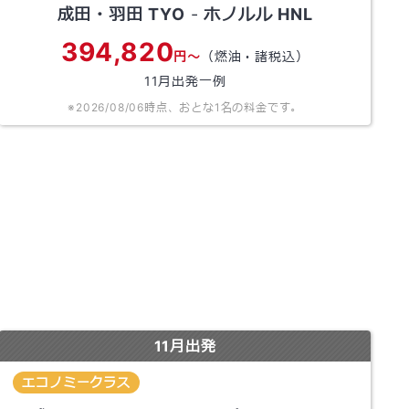
成田・羽田
TYO
-
ホノルル
HNL
394,820
円～
（燃油・諸税込）
11
月出発一例
※
2026/08/06
時点、おとな1名の料金です。
11
月出発
エコノミークラス