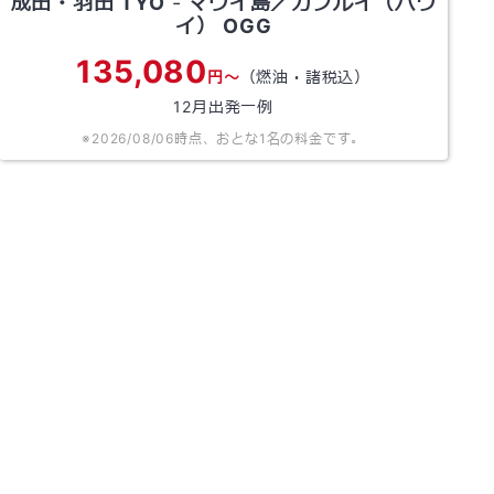
成田・羽田
TYO
-
マウイ島／カフルイ（ハワ
イ）
OGG
135,080
円～
（燃油・諸税込）
12
月出発一例
※
2026/08/06
時点、おとな1名の料金です。