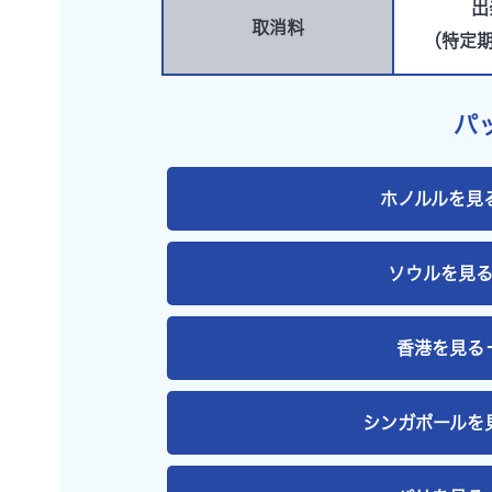
出
取消料
（特定期
パ
ホノルル
を見
ソウル
を見
香港
を見る
シンガポール
を