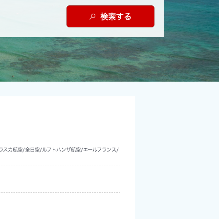
検索する
ラスカ航空/全日空/ルフトハンザ航空/エールフランス/