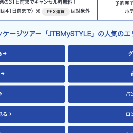
発の31日前までキャンセル料無料！
予約完
は41日前まで）※
は対象外
ホ
ッケージツアー「JTBMySTYLE」
の人気のエ
る
グ
る
バ
見る
ロ