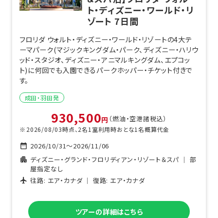
ト・ディズニー・ワールド・リ
ゾート
7
日間
フロリダ ウォルト・ディズニー・ワールド・リゾートの4大テ
ーマパーク(マジックキングダム・パーク、ディズニー・ハリウ
ッド・スタジオ、ディズニー・アニマルキングダム、エプコッ
ト)に何回でも入園できるパークホッパー・チケット付きで
す。
成田・羽田
発
930,500
（燃油・空港諸税込）
円
2026/08/03
時点、
2
名1室利用時おとな1名概算代金
2026/10/31
～
2026/11/06
ディズニー・グランド・フロリディアン・リゾート＆スパ
｜
部
屋指定なし
往路:
エア・カナダ
｜ 復路:
エア・カナダ
ツアーの詳細はこちら