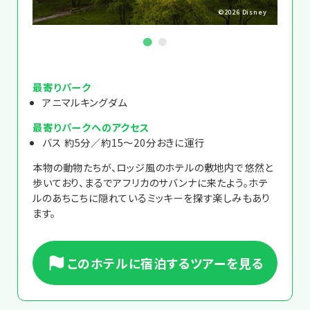
©2026 Disney
Disney
最寄りパーク
アニマルキングダム
最寄りパークへのアクセス
バス 約5分／約15～20分おきに運行
本物の動物たちが、ロッジ風のホテルの敷地内で悠然と
歩いており、まるでアフリカのサバンナに来たよう。ホテ
ルのあちこちに隠れているミッキーを探す楽しみもあり
ます。
このホテルに宿泊するツアーを見る