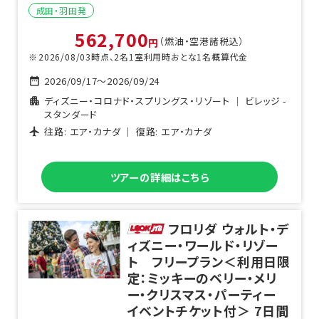
成田・羽田
発
562,700
（燃油・空港諸税込）
円
2026/08/03
時点、
2
名1室利用時おとな1名概算代金
2026/09/17
～
2026/09/24
ディズニー・コロナド・スプリングス・リゾート
｜
ビレッジ -
スタンダード
往路:
エア・カナダ
｜ 復路:
エア・カナダ
ツアーの詳細はこちら
フロリダ ウォルト・デ
ィズニー・ワールド・リゾー
ト フリープラン＜利用日限
定：ミッキーのベリー・メリ
ー・クリスマス・パーティー
イベントチケット付＞
7
日間