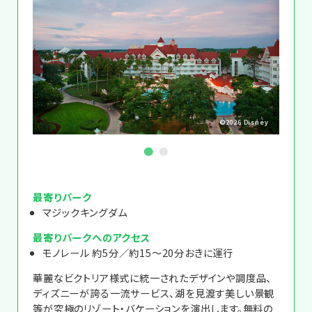
©2026 Disney
Disney
最寄りパーク
マジックキングダム
最寄りパークへのアクセス
モノレール 約5分／約15～20分おきに運行
華麗なビクトリア様式に統一されたデザインや調度品、
ディズニーが誇る一流サービス、湖を見渡す美しい景観
等が究極のリゾート・バケーションを演出します。無料の