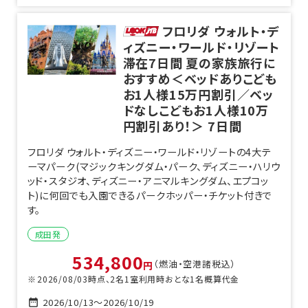
フロリダ ウォルト・デ
ィズニー・ワールド・リゾート
滞在7日間 夏の家族旅行に
おすすめ＜ベッドありこども
お1人様15万円割引／ベッ
ドなしこどもお1人様10万
円割引あり！＞
7
日間
フロリダ ウォルト・ディズニー・ワールド・リゾートの4大テ
ーマパーク(マジックキングダム・パーク、ディズニー・ハリウ
ッド・スタジオ、ディズニー・アニマルキングダム、エプコッ
ト)に何回でも入園できるパークホッパー・チケット付きで
す。
成田
発
534,800
（燃油・空港諸税込）
円
2026/08/03
時点、
2
名1室利用時おとな1名概算代金
2026/10/13
～
2026/10/19