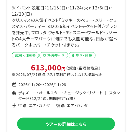
※イベント設定日：11/15(日)・11/24(火)・12/6(日)・
12/20(日)
クリスマスの人気イベント「ミッキーのベリー・メリー・クリ
スマス・パーティー」の2026年イベントチケット付きプラン
を発売中。フロリダ ウォルト・ディズニー・ワールド・リゾー
トの4大テーマパークに何回でも入園可能な、日数が選べ
るパークホッパー・チケット付きです。
成田・羽田
発
空港送迎付き
街歩き・散策
613,000
（燃油・空港諸税込）
円
2026/07/27
時点、
2
名1室利用時おとな1名概算代金
2026/11/20
～
2026/11/26
ディズニー・オールスター・ミュージック・リゾート
｜
スタン
ダード（12/24迄、期間限定価格）
往路:
エア・カナダ
｜ 復路:
エア・カナダ
ツアーの詳細はこちら