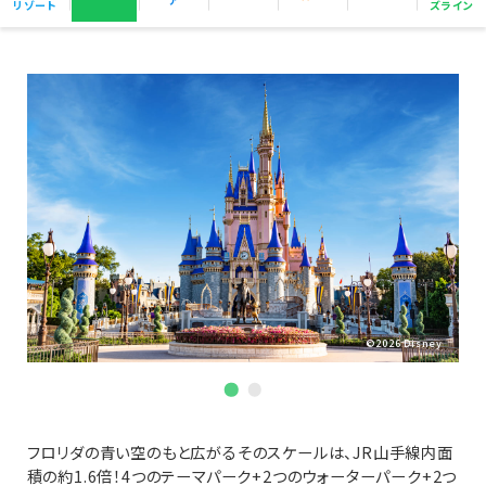
リゾート
ズライン
© 20
Disn
The 
is a
trad
CBS.
used
perm
purs
lice
CBS.
©2026 Disney
フロリダの青い空のもと広がるそのスケールは、JR山手線内面
積の約1.6倍！4つのテーマパーク+2つのウォーターパーク+2つ