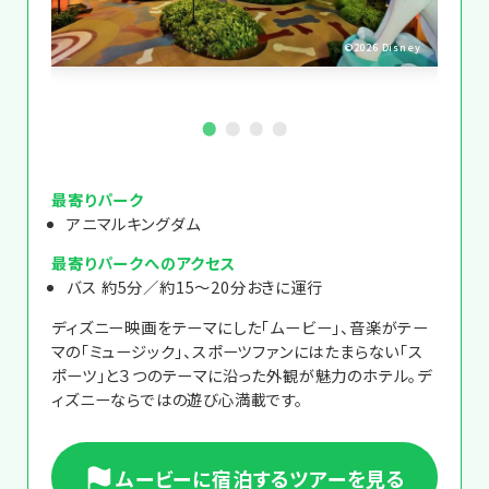
Disney
©2026 Disney
最寄りパーク
アニマルキングダム
最寄りパークへのアクセス
バス 約5分／約15～20分おきに運行
ディズニー映画をテーマにした「ムービー」、音楽がテー
マの「ミュージック」、スポーツファンにはたまらない「ス
ポーツ」と３つのテーマに沿った外観が魅力のホテル。デ
ィズニーならではの遊び心満載です。
ムービーに宿泊するツアーを見る