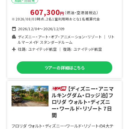
成田・羽田
発
607,300
（燃油・空港諸税込）
円
2026/08/03
時点、
2
名1室利用時おとな1名概算代金
2026/12/04
～
2026/12/09
ディズニー・アート・オブ・アニメーション・リゾート
｜
リト
ルマーメイド スタンダードルーム
往路:
ユナイテッド航空
｜ 復路:
ユナイテッド航空
ツアーの詳細はこちら
【ディズニー・アニマ
ルキングダム・ロッジ泊】フ
ロリダ ウォルト・ディズニ
ー・ワールド・リゾート
7
日
間
フロリダ ウォルト・ディズニー・ワールド・リゾートの4大テ