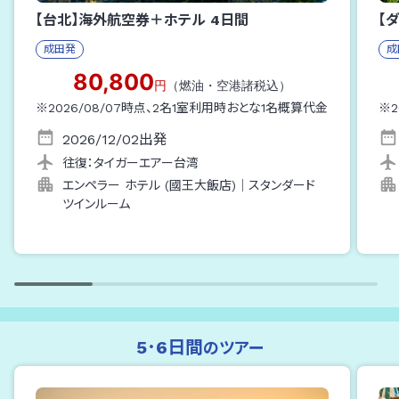
【台北】海外航空券＋ホテル
4
日間
【
成田
発
成
80,800
円
（燃油・空港諸税込）
※
2026/08/07
時点、
2
名1室利用時おとな1名概算代金
※
2
2026/12/02
出発
往復：
タイガーエアー台湾
エンペラー ホテル (國王大飯店)
｜
スタンダード
ツインルーム
5･6日間
のツアー