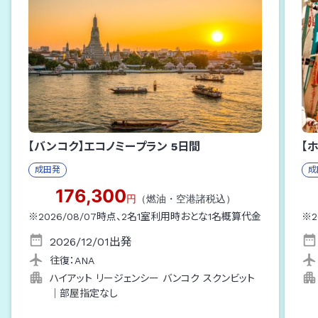
【バンコク】エコノミープラン
5
日間
【
成田
発
成
176,300
円
（燃油・空港諸税込）
※
2026/08/07
時点、
2
名1室利用時おとな1名概算代金
※
2
2026/12/01
出発
往復：
ANA
ハイアット リージェンシー バンコク スクンビット
｜
部屋指定なし