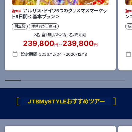
アルザス・ドイツ5つのクリスマスマーケッ
ト5日間＜基本プラン＞
ン
関空
発
添乗員がご案内
成
2名1室利用/おとな1名/
燃油別
239,800
239,800
円～
円
設定期間：
2026/12/04
～
2026/12/18
JTBMySTYLEおすすめツアー