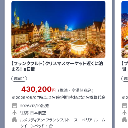
【フランクフルト】クリスマスマーケット近くに泊
【
まる！
6
日間
間
成田
発
成
430,200
円
（燃油・空港諸税込）
※
2026/08/07
時点、
2
名1室利用時おとな1名概算代金
※
2026/12/19
出発
往復：
日本航空
ルメリディアン・フランクフルト
｜
スーペリア ルーム
クイーンベッド 1 台