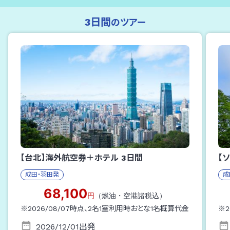
3日間
のツアー
【台北】海外航空券＋ホテル
3
日間
【
成田・羽田
発
成
68,100
円
（燃油・空港諸税込）
※
2026/08/07
時点、
2
名1室利用時おとな1名概算代金
※
2
2026/12/01
出発