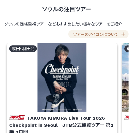
ソウルの注目ツアー
ソウルの価格重視ツアーなどおすすめしたい様々なツアーをご紹介
ツアーのアイコンについて
成田・羽田
発
成
TAKUYA KIMURA Live Tour 2026
Checkpoint in Seoul JTB公式観覧ツアー 第2
弾
3
日間