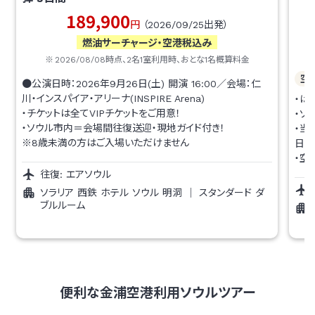
189,900
円
（
2026/09/25
出発）
燃油サーチャージ・空港税込み
2026/08/08
時点、
2
名1室利用時、おとな1名概算料金
空
●公演日時：2026年9月26日(土) 開演 16:00／会場：仁
川・インスパイア・アリーナ(INSPIRE Arena)
・は
・チケットは全てVIPチケットをご用意！
・ソ
・ソウル市内＝会場間往復送迎・現地ガイド付き！
・当
※8歳未満の方はご入場いただけません
日間
・空
往復:
エアソウル
ソラリア 西鉄 ホテル ソウル 明洞
｜
スタンダード ダ
ブルルーム
便利な金浦空港利用ソウルツアー