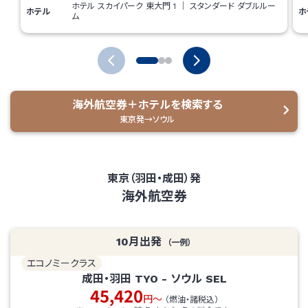
ホテル スカイパーク 東大門 1
｜
スタンダード ダブルルー
ホテル
ホ
ム
海外航空券＋ホテルを検索する
東京発→ソウル
東京（羽田・成田）発
海外航空券
10
月出発
（一例）
エコノミークラス
成田・羽田
TYO
-
ソウル
SEL
45,420
円～
（燃油・諸税込）