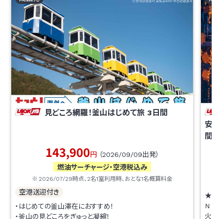
見どころ網羅！釜山はじめて旅
3
日間
安（
間
143,900
円
（
2026/09/09
出発）
燃油サーチャージ・空港税込み
2026/07/29
時点、
2
名1室利用時、おとな1名概算料金
空港送迎付き
★1
N D
・はじめての釜山滞在におすすめ！
火の
・釜山の見どころをぎゅっと凝縮！