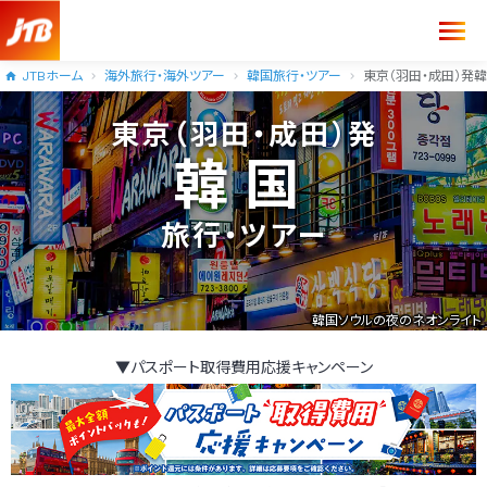
JTBホーム
海外旅行・海外ツアー
韓国旅行・ツアー
東京（羽田・成田）発
東京（羽田・成田）発
韓国
旅行・ツアー
韓国ソウルの夜のネオンライト
▼パスポート取得費用応援キャンペーン