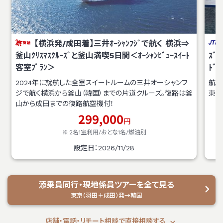
【横浜発/成田着】三井ｵｰｼｬﾝﾌｼﾞで航く 横浜⇒
釜山ｸﾘｽﾏｽｸﾙｰｽﾞと釜山満喫5日間＜ｵｰｼｬﾝﾋﾞｭｰｽｲｰﾄ
ｽﾞ
客室ﾌﾟﾗﾝ＞
ﾄﾞ)
2024年に就航した全室スイートルームの三井オーシャンフ
航路
ジで航く横浜から釜山（韓国）までの片道クルーズ。復路は釜
東京
山から成田までの復路航空機付！
299,000
円
2名1室利用/おとな1名/
燃油別
設定日：2026/11/28
添乗員同行・現地係員ツアーを全て見る
東京（羽田＋成田）発→韓国
店舗・電話・リモート相談で直接相談する