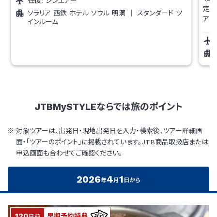
往復:
ジンエアー
定番
ソラリア 西鉄 ホテル ソウル 明洞
｜
スタンダード ツ
アレ
インルーム
JTBMySTYLEならでは
旅のポイント
対象ツアーは、出発日・現地出発日を入力・検索後、ツアー詳細画
面・「ツアーのポイント」に掲載されています。JTB商品取扱店または
申込画面も合わせてご確認ください。
2026
4
1
年
月
日から
120
早期予約特典
日前