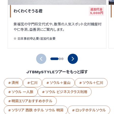
追加代金
わくわくそうる君
5,000円
景福宮の守門将交代式や、散策の人気スポット北村韓屋村
や仁寺洞、益善洞にご案内します。
日本事前申込要/追加代金要
JTBMySTYLEツアーをもっと探す
済州
仁川
ソウル＋釜山
ソウル＋仁川
ソウル 一人旅
ソウル ビジネスクラス利用
明洞エリアおすすめホテル
ソラリア 西鉄 ホテル ソウル 明洞
ロッテホテルソウル