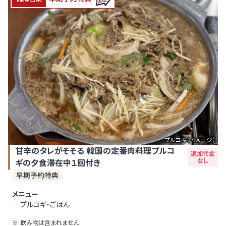
プルコギ（イメージ）
甘辛のタレがそそる 韓国の定番肉料理プルコ
追加代金
なし
ギの夕食滞在中１回付き
早期予約特典
メニュー
プルコギ・ごはん
飲み物は含まれません