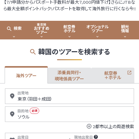
【7/1申請分からパスポート手数料が最大7,000円値下げ】さらにJTBな
ら最大全額ポイントバック!パスポートを取得して海外旅行に行くなら今!!
東京発
航空券
オプショナル
観光
おすすめ
検索
ホテル
ツアー
情報
ツアー
韓国のツアーを検索する
添乗員同行・
航空券
海外ツアー
＋ホテル
現地係員ツアー
出発地
目的地
必須
2都市以上の周遊検索
出発日
現地出発日