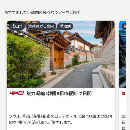
おすすめしたい韓国の様々なツアーをご紹介
成田
発
添乗員がご案内
燃油別
成
魅力凝縮！韓国5都市縦断 7日間
ソウル、釜山、済州3都市のロッテホテルに泊まり韓国の国内
2日
線を利用して済州島へご案内します。
新幹
韓国