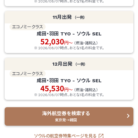
2026/08/07
時点、おとな1名の料金です。
11
月出発
（一例）
エコノミークラス
成田・羽田
TYO
-
ソウル
SEL
52,030
円～
（燃油・諸税込）
2026/08/07
時点、おとな1名の料金です。
12
月出発
（一例）
エコノミークラス
成田・羽田
TYO
-
ソウル
SEL
45,530
円～
（燃油・諸税込）
2026/08/07
時点、おとな1名の料金です。
海外航空券を検索する
東京発→韓国
ソウルの航空券特集ページを見る