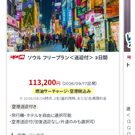
ソウル フリープラン＜送迎付＞
3
日間
ト
113,200
円
（
2026/09/17
出発）
燃油サーチャージ・空港税込み
2026/08/04
時点、
2
名1室利用時、おとな1名概算料金
空港送迎付き
選べ
＜2
・飛行機・ホテルを自由に選択可能
（１
・空港送迎付(往復送迎なし/片道のみも選択可）
（２
（３