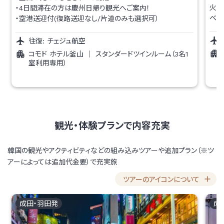
火祭
・4日間滞在の方は慶州日帰り観光へご案内！
ベン
・空港送迎付(復路送迎なし/片道のみも選択可）
往復:
チェジュ航空
コモド ホテル釜山
｜
スタンダードツインルーム（3名1
室利用専用）
観光・体験プランで内容充実
韓国の観光やアクティビティなどの組み込みツアーや追加プラン（※ツ
アーによっては追加代金要）で充実旅
ツアーのアイコンについて
成田・羽田
発
成