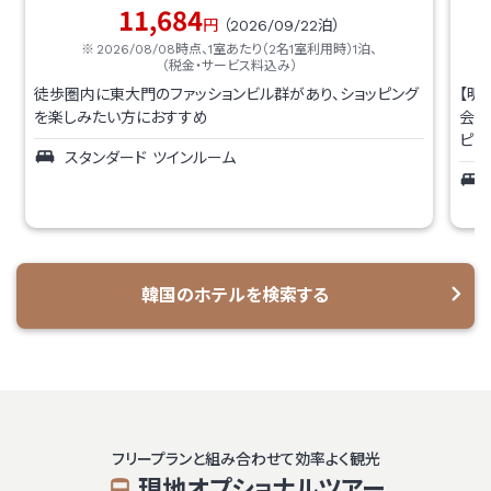
11,684
円
（
2026/09/22
泊）
2026/08/08
時点、1室あたり（2名1室利用時）1泊、
（税金・サービス料込み）
徒歩圏内に東大門のファッションビル群があり、ショッピング
【明
を楽しみたい方におすすめ
会賢
ピン
スタンダード ツインルーム
韓国の
ホテルを検索する
フリープランと組み合わせて効率よく観光
現地オプショナルツアー