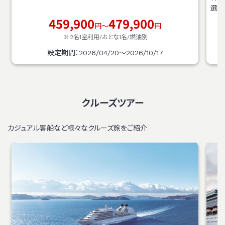
選に
459,900
479,900
円～
円
2名1室利用/おとな1名/
燃油別
設定期間：2026/04/20～2026/10/17
クルーズツアー
カジュアル客船など様々なクルーズ旅をご紹介