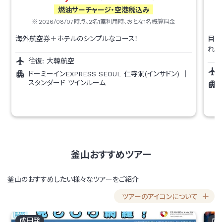
燃油サーチャージ・空港税込み
2026/08/07
時点、
2
名1室利用時、おとな1名概算料金
海外航空券＋ホテルのシンプルなコース！
目的
れま
往復:
大韓航空
ドーミーインEXPRESS SEOUL 仁寺洞(インサドン)
｜
スタンダード ツインルーム
釜山おすすめツアー
釜山のおすすめしたい様々なツアーをご紹介
ツアーのアイコンについて
成田
発
成