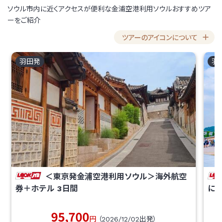
ソウル市内に近くアクセスが便利な金浦空港利用ソウルおすすめツア
ーをご紹介
ツアーのアイコンについて
羽田
発
羽
＜東京発金浦空港利用ソウル＞海外航空
券＋ホテル
3
日間
にお
95,700
円
（
2026/12/02
出発）