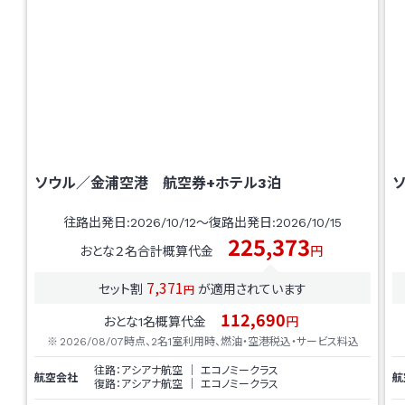
ソウル／金浦空港
航空券+ホテル
3
泊
往路出発日:
2026/10/12
～復路出発日:
2026/10/15
225,373
おとな２名合計概算代金
円
7,371
セット割
が適用されています
円
112,690
おとな1名概算代金
円
2026/08/07
時点、2名1室利用時、燃油・空港税込・サービス料込
往路：
アシアナ航空
｜
エコノミークラス
航空会社
航
復路：
アシアナ航空
｜
エコノミークラス