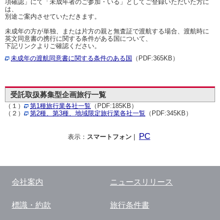
項確認」にて「未成年者のご参加・いる」としてご登録いただいた方に
は、
別途ご案内させていただきます。
未成年の方が単独、または片方の親と無査証で渡航する場合、渡航時に
英文同意書の携行に関する条件がある国について、
下記リンクよりご確認ください。
未成年の渡航同意書に関する条件のある国
（PDF:365KB）
受託取扱募集型企画旅行一覧
（１）
第1種旅行業各社一覧
（PDF:185KB）
（２）
第2種、第3種、地域限定旅行業各社一覧
（PDF:345KB）
PC
表示：
スマートフォン
|
会社案内
ニュースリリース
標識・約款
旅行条件書