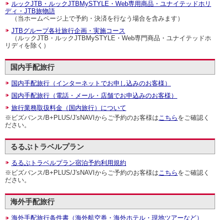
ルックJTB・ルックJTBMySTYLE・Web専用商品・ユナイテッドホリ
ディ・JTB旅物語
（当ホームページ上で予約・決済を行なう場合を含みます）
JTBグループ各社旅行企画・実施コース
（ルックJTB・ルックJTBMySTYLE・Web専門商品・ユナイテッドホ
リディを除く）
国内手配旅行
国内手配旅行（インターネットでお申し込みのお客様）
国内手配旅行（電話・メール・店舗でお申込みのお客様）
旅行業務取扱料金（国内旅行）について
※ビズバンス/B+PLUS/J'sNAVIからご予約のお客様は
こちら
をご確認く
ださい。
るるぶトラベルプラン
るるぶトラベルプラン宿泊予約利用規約
※ビズバンス/B+PLUS/J'sNAVIからご予約のお客様は
こちら
をご確認く
ださい。
海外手配旅行
海外手配旅行条件書（海外航空券・海外ホテル・現地ツアーなど）