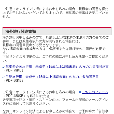
ご注意：オンライン決済によるお申し込みの場合、親権者の同意を得た
上でお申し込みいただいておりますので、同意書の提出は必要ございま
せん。
海外旅行関連書類
海外旅行お申し込みの方で、15歳以上18歳未満の未成年の方のみでのご
参加、または親権者以外の方が同行される場合には、
親権者の同意書提出が必要となります。
なお15歳未満の未成年の方は、保護者または親権者のご同行が必要で
す。
下記リンクより印刷の上、ご予約の際にお申し込み店舗へご提出くださ
い。
募集型企画旅行用 未成年（15歳以上18歳未満）の方のご参加同意書
（PDF:79KB）
手配旅行用 未成年（15歳以上18歳未満）の方のご参加同意書
（PDF:80KB）
ご注意：オンライン決済によるお申し込みの場合、
こちらのフォーム
（PDF:488KB）を印刷いただき、
必要事項を記入・捺印・スキャンの上、フォーム内記載のメールアドレ
ス宛に添付してお送りください。
なお、オンライン決済によるお申し込みの場合で、ご予約時の「告知事