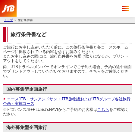
トップ
＞ 旅行条件書
旅行条件書など
ご旅行にお申し込みいただく前に、この旅行条件書と各コースのホーム
ページに掲載されている内容を必ずお読みください。
またお申し込みの際には、旅行条件書をお受け取りになるか、プリント
アウトをしてください。
尚、JTBトラベルメンバーでオンラインでご予約の場合、
予約の途中画面
でプリントアウトしていただいておりますので、そちらをご確認くださ
い。
国内募集型企画旅行
エースJTB・サンアンドサン・JTB旅物語およびJTBグループ各社旅行
企画・実施コース
※ビズバンス/B+PLUS/J'sNAVIからご予約のお客様は
こちら
をご確認く
ださい。
海外募集型企画旅行