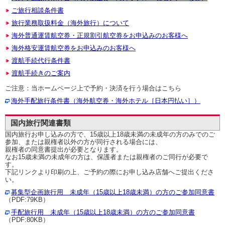
ご旅行相談条件書
旅行業務取扱料金（海外旅行）について
海外普通運賃航空券・正規割引航空券をお申込みのお客様へ
海外格安運賃航空券をお申込みのお客様へ
渡航手続代行条件書
渡航手続きのご案内
ご注意：当ホームページ上で予約・決済を行う場合はこちら
海外手配旅行条件書（海外航空券・海外ホテル［日本円払い］）
国内旅行関連書類
国内旅行お申し込みの方で、15歳以上18歳未満の未成年の方のみでのご
参加、または親権者以外の方が同行される場合には、
親権者の同意書提出が必要となります。
なお15歳未満の未成年の方は、保護者または親権者のご同行が必要で
す。
下記リンクより印刷の上、ご予約の際にお申し込み店舗へご提出くださ
い。
募集型企画旅行用 未成年（15歳以上18歳未満）の方のご参加同意書
（PDF:79KB）
手配旅行用 未成年（15歳以上18歳未満）の方のご参加同意書
（PDF:80KB）