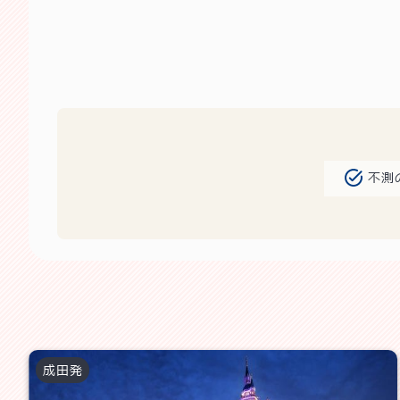
不測
成田
発