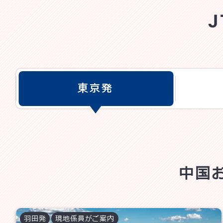
東京発
中国
羽田
発
現地係員がご案内