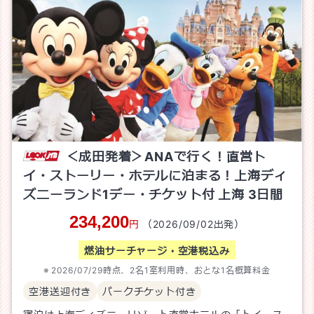
＜成田発着＞ANAで行く！直営ト
イ・ストーリー・ホテルに泊まる！上海ディ
ズニーランド1デー・チケット付 上海
3
日間
234,200
円
（
2026/09/02
出発）
燃油サーチャージ・空港税込み
2026/07/29
時点、
2
名1室利用時、おとな1名概算料金
空港送迎付き
パークチケット付き