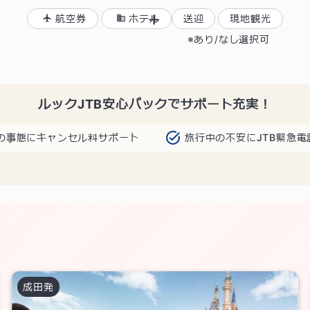
航空券
ホテル
送迎
現地観光
あり/なし選択可
ルックJTB安心パックでサポート充実！
の事態にキャンセル料サポート
旅行中の不安にJTB緊急電
成田
発