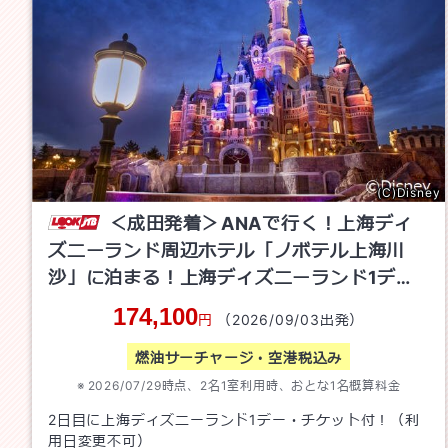
(C)Disney
＜成田発着＞ANAで行く！上海ディ
ズニーランド周辺ホテル「ノボテル上海川
沙」に泊まる！上海ディズニーランド1デ
ー・チケット付
3
日間
174,100
円
（
2026/09/03
出発）
燃油サーチャージ・空港税込み
2026/07/29
時点、
2
名1室利用時、おとな1名概算料金
2日目に上海ディズニーランド1デー・チケット付！（利
用日変更不可）