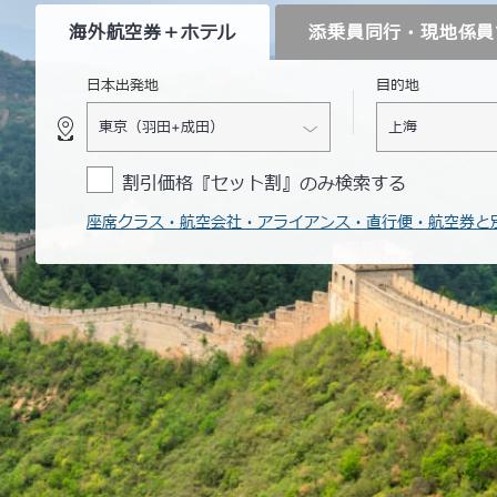
海外航空券
＋ホテル
添乗員同行・
現地係員
日本出発地
目的地
割引価格『セット割』のみ検索する
座席クラス・航空会社・アライアンス・直行便・航空券と