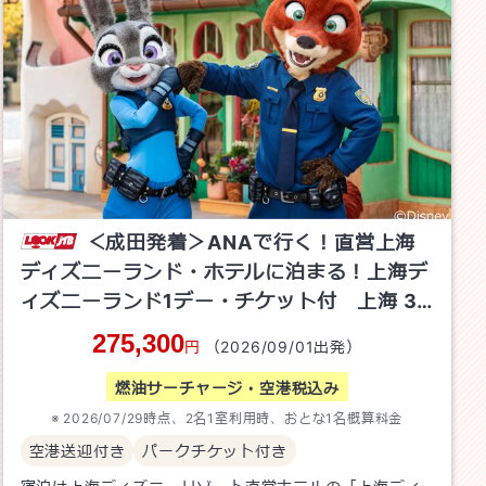
＜成田発着＞ANAで行く！直営上海
ディズニーランド・ホテルに泊まる！上海デ
ィズニーランド1デー・チケット付 上海
3
日間
275,300
円
（
2026/09/01
出発）
燃油サーチャージ・空港税込み
2026/07/29
時点、
2
名1室利用時、おとな1名概算料金
空港送迎付き
パークチケット付き