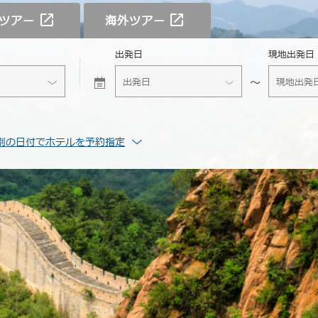
ツアー
海外ツアー
出発日
現地出発日
別の日付でホテルを予約指定