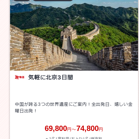
気軽に北京3日間
中国が誇る3つの世界遺産にご案内！全出発日、嬉しい金
曜日出発！
69,800
74,800
円～
円
2名1室利用/おとな1名/
燃油別