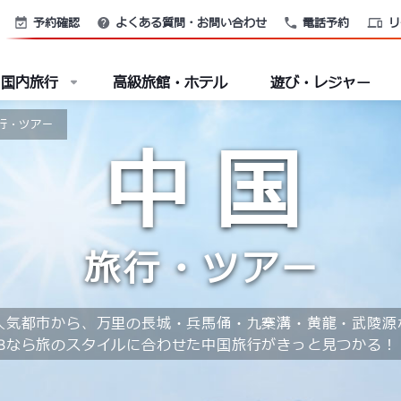
予約確認
よくある質問・お問い合わせ
電話予約
リ
国内旅行
高級旅館・ホテル
遊び・レジャー
行・ツアー
中国
旅行・ツアー
の人気都市から、万里の長城・兵馬俑・九寨溝・黄龍・武陵
Bなら旅のスタイルに合わせた中国旅行がきっと見つかる！