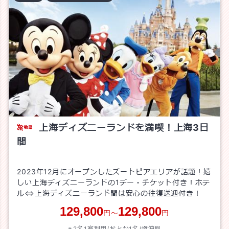
上海ディズニーランドを満喫！上海3日
間
2023年12月にオープンしたズートピアエリアが話題！嬉
しい上海ディズニーランドの1デー・チケット付き！ホテ
ル⇔上海ディズニーランド間は安心の往復送迎付き！
129,800
129,800
円～
円
2名1室利用/おとな1名/
燃油別