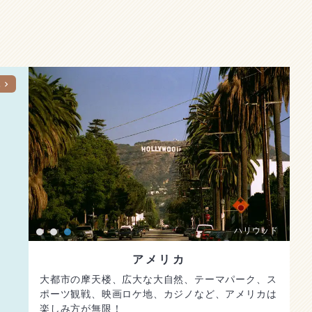
へ
眺め
1
2
3
ハリウッド
アメリカ
大都市の摩天楼、広大な大自然、テーマパーク、ス
ポーツ観戦、映画ロケ地、カジノなど、アメリカは
楽しみ方が無限！