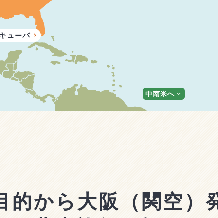
キューバ
中南米へ
目的から大阪（関空）