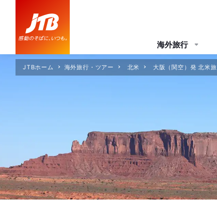
海外旅行
JTBホーム
海外旅行・ツアー
北米
大阪（関空）発 北米