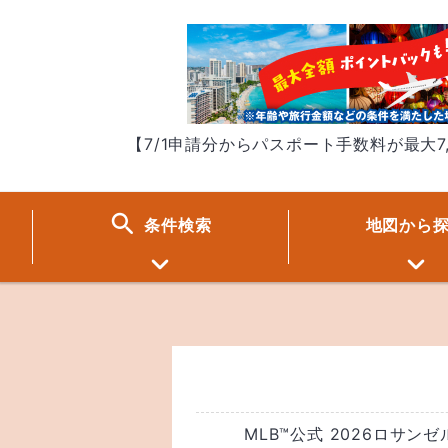
【7/1申請分からパスポート手数料が最大7
条件
検索
地図
から
MLB™公式 2026ロサ