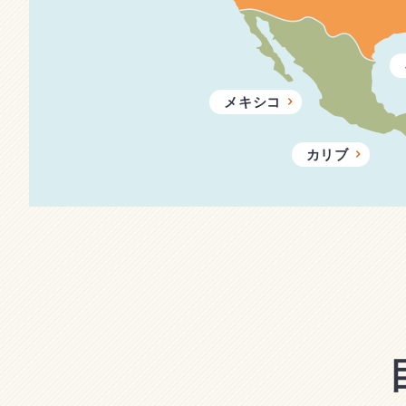
メキシコ
カリブ