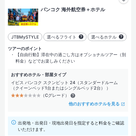
バンコク 海外航空券＋ホテル
4日間
指定した都市だけ行く
都市を追加
5日間
JTBMySTYLE
選べるフライト
選べるホテル
6日間
部屋・人数
ツアーのポイント
【自由行動】滞在中の過ごし方はオプショナルツアー（別
7日間
料金）などでお楽しみください
おすすめホテル・部屋タイプ
絞り込み
イビス バンコク スクンビット 24（スタンダードルーム
（クイーンベッド1台またはシングルベッド2台） ）
（Cグレード）
ホテル
フライト
その他
ホテル名
検索する
他のおすすめホテルを見る
出発地・出発日・現地出発日を指定すると料金をご確認
いただけます。