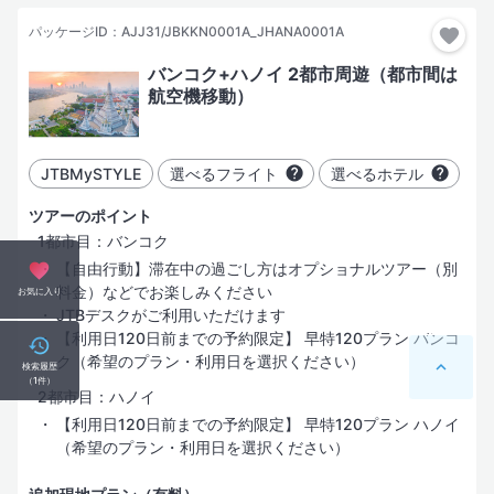
パッケージID：AJJ31/JBKKN0001A_JHANA0001A
バンコク+ハノイ 2都市周遊（都市間は
航空機移動）
JTBMySTYLE
選べるフライト
選べるホテル
ツアーのポイント
1都市目：バンコク
【自由行動】滞在中の過ごし方はオプショナルツアー（別
料金）などでお楽しみください
お気に入り
JTBデスクがご利用いただけます
【利用日120日前までの予約限定】 早特120プラン バンコ
ク（希望のプラン・利用日を選択ください）
検索履歴
（
1
件）
2都市目：ハノイ
【利用日120日前までの予約限定】 早特120プラン ハノイ
（希望のプラン・利用日を選択ください）