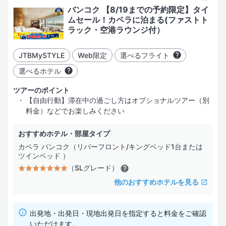
レストラン／カフェ
バンコク 【8/19までの予約限定】タイ
ムセール！カペラに泊まる(ファストト
ビジネスサービス
ラック・空港ラウンジ付）
インターネット
JTBMySTYLE
Web限定
選べるフライト
バリアフリー
選べるホテル
ツアーのポイント
【自由行動】滞在中の過ごし方はオプショナルツアー（別
料金）などでお楽しみください
おすすめホテル・部屋タイプ
カペラ バンコク（リバーフロント/キングベッド1台または
ツインベッド ）
（SLグレード）
他のおすすめホテルを見る
出発地・出発日・現地出発日を指定すると料金をご確認
いただけます。