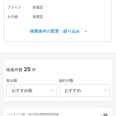
フライト
未指定
その他
未指定
検索条件の変更・絞り込み
出発地
目的地1
必須
25
検索件数
件
表示順
旅行日数
出発日
おすすめ順
おすすめ
おすすめ順
おすすめ
現地出発日
パッケージID：AJJ16/JBKKA0005A
3日間