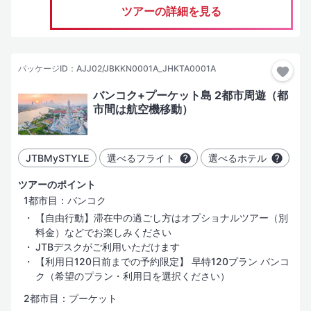
ツアーの詳細を見る
パッケージID：AJJ02/JBKKN0001A_JHKTA0001A
バンコク+プーケット島 2都市周遊（都
市間は航空機移動）
JTBMySTYLE
選べるフライト
選べるホテル
ツアーのポイント
1都市目：バンコク
【自由行動】滞在中の過ごし方はオプショナルツアー（別
料金）などでお楽しみください
JTBデスクがご利用いただけます
【利用日120日前までの予約限定】 早特120プラン バンコ
ク（希望のプラン・利用日を選択ください）
2都市目：プーケット