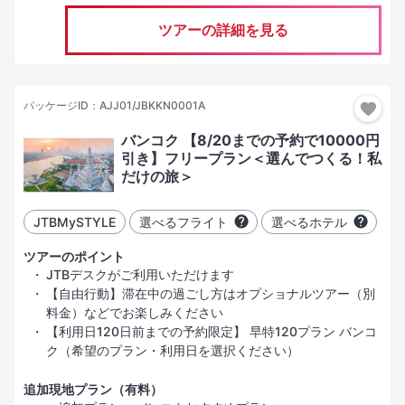
ホテルグレード
ツアーの詳細を見る
（SLグレード）
その土地、場合により国を代表する「有名かつ名門豪華ホテル」
（Lグレード）
パッケージID：AJJ01/JBKKN0001A
一般的な評価基準における「豪華・デラックスホテル」
バンコク 【8/20までの予約で10000円
（Aグレード）
引き】フリープラン＜選んでつくる！私
「十分に快適な滞在」が可能と考えるホテル。部屋はやや手狭に
だけの旅＞
なることがある
（Bグレード）
JTBMySTYLE
選べるフライト
選べるホテル
「安心して宿泊できかつコストパフォーマンスの高い」ホテル
ツアーのポイント
（Cグレード）
JTBデスクがご利用いただけます
学生向けのツアーや、激安・格安と言われるツアーなどで使用す
【自由行動】滞在中の過ごし方はオプショナルツアー（別
る経済的なホテル
料金）などでお楽しみください
【利用日120日前までの予約限定】 早特120プラン バンコ
（Dグレード）
ク（希望のプラン・利用日を選択ください）
価格優先型のサービス・施設内容
（Eグレード）
追加現地プラン（有料）