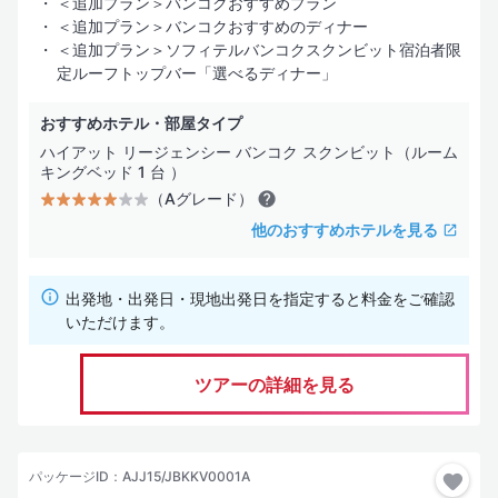
＜追加プラン＞バンコクおすすめプラン
サービス・施設は効率を重視した最低限の装備
＜追加プラン＞バンコクおすすめのディナー
＜追加プラン＞ソフィテルバンコクスクンビット宿泊者限
お部屋タイプ
定ルーフトップバー「選べるディナー」
海の見えるお部屋
おすすめホテル・部屋タイプ
ハイアット リージェンシー バンコク スクンビット（ルーム
コネクティングルーム
キングベッド 1 台 ）
（Aグレード）
コンドミニアム
他のおすすめホテルを見る
水上コテージ
ヴィラ
出発地・出発日・現地出発日を指定すると料金をご確認
いただけます。
ホテル設備・サービス
ツアーの詳細を見る
プール
スパサービス
パッケージID：AJJ15/JBKKV0001A