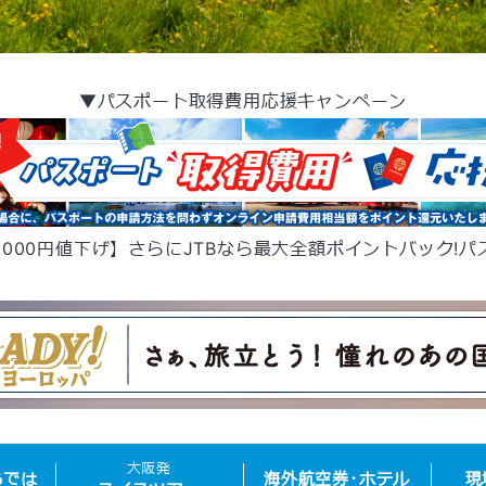
▼パスポート取得費用応援キャンペーン
,000円値下げ】さらにJTBなら最大全額ポイントバック!
大阪発
らでは
海外
航空券･
ホテル
現