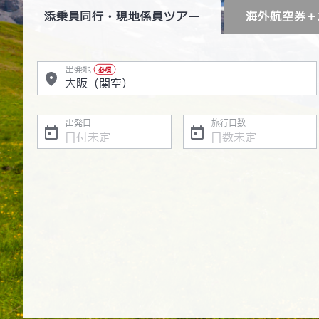
添乗員同行・現地係員ツアー
海外航空券＋
出発地
必須
出発日
旅行日数