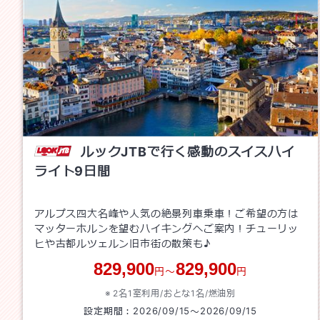
ルックJTBで行く感動のスイスハイ
ライト9日間
アルプス四大名峰や人気の絶景列車乗車！ご希望の方は
マッターホルンを望むハイキングへご案内！チューリッ
ヒや古都ルツェルン旧市街の散策も♪
829,900
829,900
円～
円
2名1室利用/おとな1名/
燃油別
設定期間：
2026/09/15
～
2026/09/15