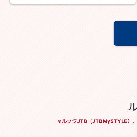
※ルックJTB（JTBMySTYL