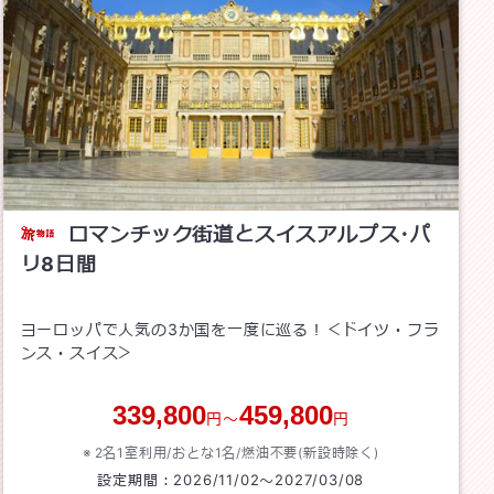
ロマンチック街道とスイスアルプス･パ
リ8日間
ヨーロッパで人気の3か国を一度に巡る！＜ドイツ・フラ
ンス・スイス＞
339,800
459,800
円～
円
2名1室利用/おとな1名/
燃油不要(新設時除く)
設定期間：
2026/11/02
～
2027/03/08