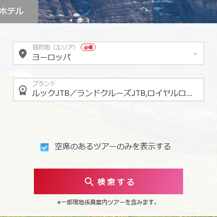
ホテル
目的地（エリア）
必須
ブランド
空席のあるツアーのみを表示する
検 索 す る
※一部現地係員案内ツアーを含みます。