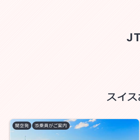
J
スイス
関空
発
添乗員がご案内