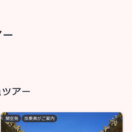
アー
員ツアー
関空
発
添乗員がご案内