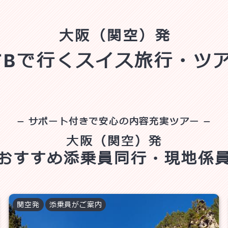
大阪（関空）発
TBで行くスイス旅行・ツ
サポート付きで安心の内容充実ツアー
大阪（関空）発
おすすめ
添乗員同行・現地係
関空
発
添乗員がご案内