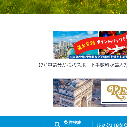
【7/1申請分からパスポート手数料が最大7
条件
検索
ルック
JTB
な