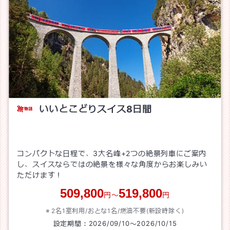
いいとこどりスイス8日間
コンパクトな日程で、3大名峰+2つの絶景列車にご案内
し、スイスならではの絶景を様々な角度からお楽しみい
ただけます！
509,800
519,800
円～
円
2名1室利用/おとな1名/
燃油不要(新設時除く)
設定期間：
2026/09/10
～
2026/10/15