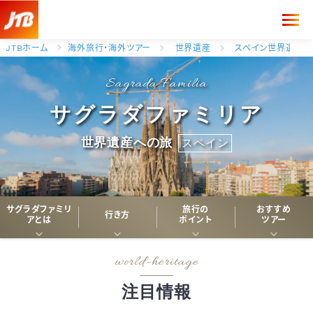
JTBホーム
海外旅行・海外ツアー
世界遺産
スペイン世界遺産
サグラダファミリア
世界遺産への旅
スペイン
サグラダファミリ
旅行の
おすすめ
行き方
アとは
ポイント
ツアー
注目情報