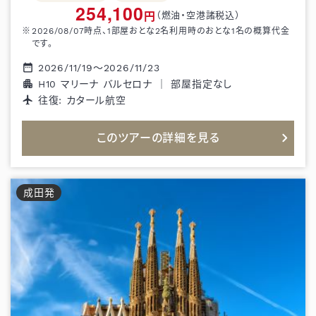
254,100
円
（燃油・空港諸税込）
2026/08/07
時点、1部屋おとな
2
名利用時のおとな1名の概算代金
です。
2026/11/19
～
2026/11/23
H10 マリーナ バルセロナ
｜
部屋指定なし
往復:
カタール航空
このツアーの詳細を見る
成田
発