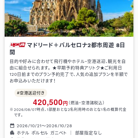
マドリード＋バルセロナ2都市周遊
8
日
間
目的や好みに合わせて飛行機やホテル・空港送迎、観光を自
由に組合せられます。 ★早期予約特典アリトク★ご利用日
120日前までのプラン予約完了で、人気の追加プランを半額で
お申込みいただけます！
空港送迎付き
420,500
円
（燃油・空港諸税込）
2026/08/07
時点、1部屋おとな
2
名利用時のおとな1名の概算代金
です。
2026/10/21
～
2026/10/28
ホテル ポルセル ガニベト
｜
部屋指定なし