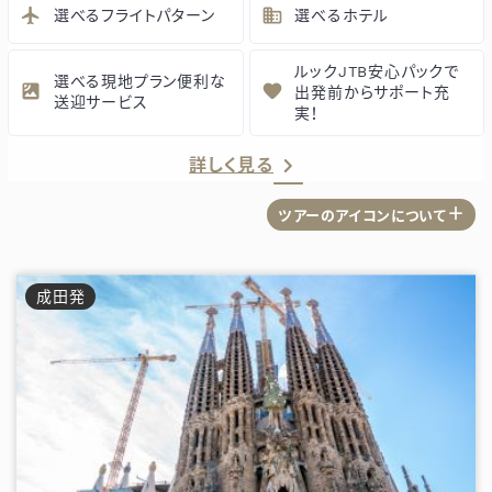
選べる
フライトパターン
選べる
ホテル
ルックJTB安心パックで
選べる現地プラン
便利な
出発前からサポート充
送迎サービス
実！
詳しく見る
＋
ツアーのアイコンについて
成田
発