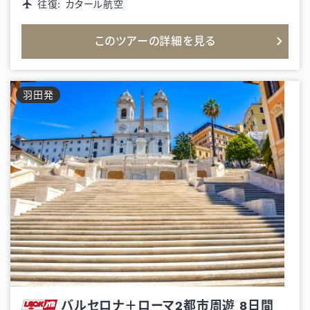
往復:
カタール航空
このツアーの詳細を見る
羽田
発
バルセロナ＋ローマ2都市周遊
8
日間