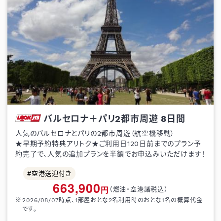
バルセロナ＋パリ2都市周遊
8
日間
人気のバルセロナとパリの2都市周遊（航空機移動）
★早期予約特典アリトク★ご利用日120日前までのプラン予
約完了で、人気の追加プランを半額でお申込みいただけます！
空港送迎付き
663,900
円
（燃油・空港諸税込）
2026/08/07
時点、1部屋おとな
2
名利用時のおとな1名の概算代金
です。