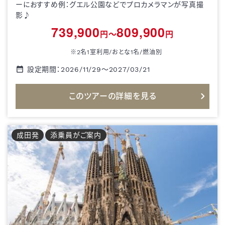
ーにおすすめ例：グエル公園などでプロカメラマンが写真撮
影♪
739,900
809,900
円～
円
※2名1室利用/おとな1名/
燃油別
設定期間：
2026/11/29
～
2027/03/21
このツアーの詳細を見る
成田
発
添乗員がご案内