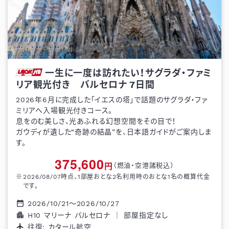
一生に一度は訪れたい！サグラダ・ファミ
リア観光付き バルセロナ
7
日間
2026年6月に完成した「イエスの塔」で話題のサグラダ・ファ
ミリアへ入場観光付きコース。
息をのむ美しさ、光あふれる幻想空間をその目で！
ガウディが遺した“奇跡の結晶”を、日本語ガイドがご案内しま
す。
375,600
円
（燃油・空港諸税込）
2026/08/07
時点、1部屋おとな
2
名利用時のおとな1名の概算代金
です。
2026/10/21
～
2026/10/27
H10 マリーナ バルセロナ
｜
部屋指定なし
往復:
カタール航空