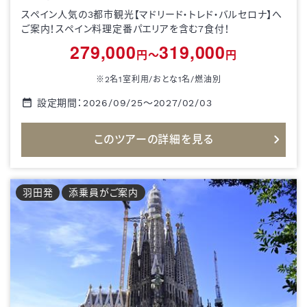
スペイン人気の3都市観光【マドリード・トレド・バルセロナ】へ
ご案内！スペイン料理定番パエリアを含む7食付！
279,000
319,000
円～
円
※2名1室利用/おとな1名/
燃油別
設定期間：
2026/09/25
～
2027/02/03
このツアーの詳細を見る
羽田
発
添乗員がご案内