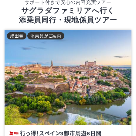
サポート付きで安心の内容充実ツアー
サグラダファミリアへ行く
添乗員同行・現地係員ツアー
成田
発
添乗員がご案内
行っ得！スペイン3都市周遊6日間