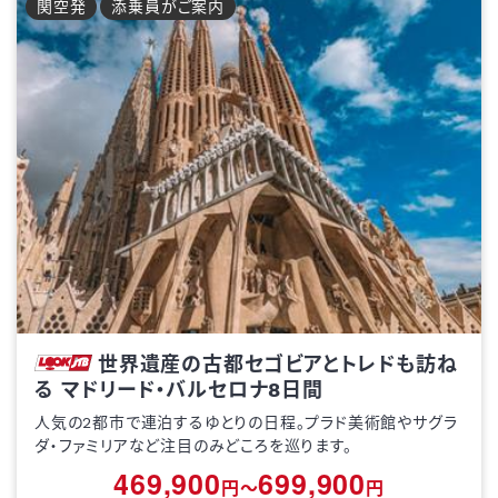
関空
発
添乗員がご案内
世界遺産の古都セゴビアとトレドも訪ね
る マドリード・バルセロナ8日間
人気の2都市で連泊するゆとりの日程。プラド美術館やサグラ
ダ・ファミリアなど注目のみどころを巡ります。
469,900
699,900
円～
円