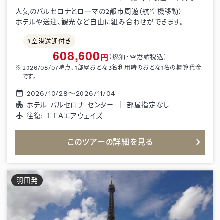
人気のバルセロナとローマの2都市周遊（航空機移動）
ホテルや送迎、観光など自由に組み合わせができます。
空港送迎付き
608,600
円
（燃油・空港諸税込）
2026/08/07
時点、1部屋おとな
2
名利用時のおとな1名の概算代金
です。
2026/10/28
～
2026/11/04
ホテル バルセロナ センター
｜
部屋指定なし
往復:
ＩＴＡエアウェイズ
このツアーの詳細を見る
羽田
発