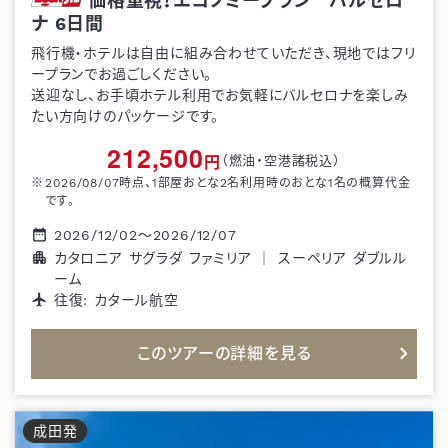
価格重視！エコノミープラン バルセロ
ナ
6
日間
飛行機・ホテルは自由に組み合わせていただき、現地ではフリ
ープランでお過ごしください。
送迎なし、お手頃ホテル利用でお気軽にバルセロナを楽しみ
たい方向けのパッケージです。
212,500
円
（燃油・空港諸税込）
2026/08/07
時点、1部屋おとな
2
名利用時のおとな1名の概算代金
です。
2026/12/02
～
2026/12/07
カタロニア サグラダ ファミリア
｜
スーペリア ダブルル
ーム
往復:
カタール航空
このツアーの詳細を見る
成田
発