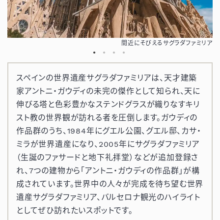
ード
間近にそびえるサグラダファミリア
スペインの世界遺産サグラダファミリアは、天才建築
家アントニ・ガウディの未完の傑作として知られ、天に
伸びる塔と色彩豊かなステンドグラスが織りなすキリ
スト教の世界観が訪れる者を圧倒します。ガウディの
作品群のうち、1984年にグエル公園、グエル邸、カサ・
ミラが世界遺産になり、2005年にサグラダファミリア
（生誕のファサードと地下礼拝堂）などが追加登録さ
れ、7つの建物から「アントニ・ガウディの作品群」が構
成されています。世界中の人々が完成を待ち望む世界
遺産サグラダファミリア、バルセロナ観光のハイライト
としてぜひ訪れたいスポットです。