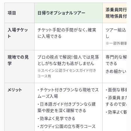
添乗員同行ツ
項目
日帰りオプショナルツアー
現地係員付き
入場チケッ
チケット手配の手間がなく、確実
ツアー組込み
ト
に入場できる
し
※一部外観観
現地での見
プロの視点で解説！個人では見落
専門的な解説
学
としがちな魅力も逃がしません
できる
※スペイン公認ライセンスガイド付き
きめ細かいサ
コース有
メリット
・チケット付きプランなら現地でス
・面倒な移動
ムーズ入場
・添乗員また
・日本語ガイド付きプランなら建
するので安心
築や歴史を深く理解できる
・効率よく観
・効率よく見学できる
・ガウディ公園の立ち寄りコース