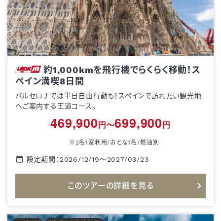
約1,000kmを飛行機でらくらく移動！ス
ペイン満喫8日間
バルセロナでは半日自由行動も！スペインで訪れたい観光地
へご案内する王道コース。
469,900
699,900
円～
円
※2名1室利用/おとな1名/
燃油別
設定期間：
2026/12/19
～
2027/03/23
このツアーの詳細を見る