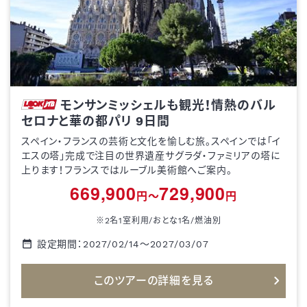
モンサンミッシェルも観光！情熱のバル
セロナと華の都パリ 9日間
スペイン・フランスの芸術と文化を愉しむ旅。スペインでは「イ
エスの塔」完成で注目の世界遺産サグラダ・ファミリアの塔に
上ります！フランスではルーブル美術館へご案内。
669,900
729,900
円～
円
※2名1室利用/おとな1名/
燃油別
設定期間：
2027/02/14
～
2027/03/07
このツアーの詳細を見る