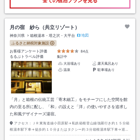
全ての宿泊プランを見る
月の宿 紗ら（共立リゾート）
地図
神奈川県
箱根湯本・塔之沢・大平台
ふるさと納税対象施設
お客様アンケート評価
84点
るるぶトラベル評価
集計中
大浴場あり
露天風呂あり
温泉
駐車場あり
「月」と箱根の伝統工芸「寄木細工」をモチーフにした空間を館
内の至る所に配し、「和」の設えと「洋」の使いやすさを追求し
た和風デザイナーズ湯宿。
アクセス：
ＪＲ東海道線小田原駅→私鉄箱根登山線強羅行き約１５分箱
根湯本駅下車→徒歩約１０分またはタクシー約３分箱根湯本駅下車→巡回
バス・滝通り線ホテル南風荘行き（有料：大人（中学生以上）２００円、