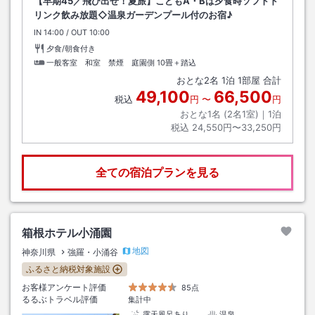
【早期45／飛び出せ！夏旅】こどもA・Bは夕食時ソフトド
リンク飲み放題◇温泉ガーデンプール付のお宿♪
IN
チェックイン
14:00
/ OUT
チェックアウト
10:00
夕食/朝食付き
一般客室 和室 禁煙 庭園側
10畳＋踏込
おとな
2
名
1
泊
1
部屋 合計
49,100
66,500
税込
円
〜
円
おとな1名 (
2
名1室)｜
1
泊
税込
24,550円〜33,250円
全ての宿泊プランを見る
箱根ホテル小涌園
地図
神奈川県
強羅・小涌谷
ふるさと納税対象施設
お客様アンケート評価
85点
るるぶトラベル評価
集計中
露天風呂あり
温泉