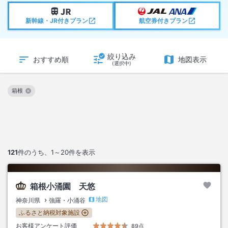
新幹線・JR付きプラン
航空券付きプラン
絞り込み
おすすめ順
地図表示
(選択中)
箱根
この絞り込み条件を解除
121
件のうち、
1～20
件を表示
箱根小涌園 天悠
地図
神奈川県
強羅・小涌谷
ふるさと納税対象施設
お客様アンケート評価
89点