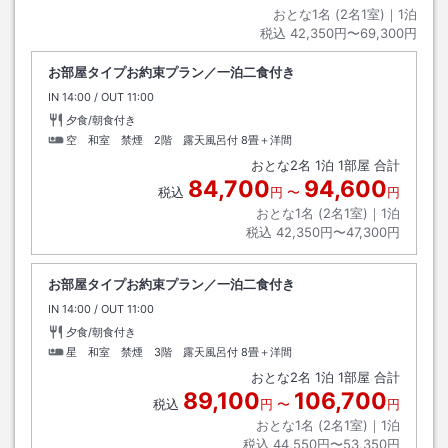
おとな1名 (
2
名1室)｜
1
泊
税込
42,350円〜69,300円
お部屋タイプお約束プラン／一泊二食付き
IN
チェックイン
14:00
/ OUT
チェックアウト
11:00
夕食/朝食付き
空 和室 禁煙 2階 露天風呂付
8畳＋洋間
おとな
2
名
1
泊
1
部屋 合計
84,700
94,600
税込
円
〜
円
おとな1名 (
2
名1室)｜
1
泊
税込
42,350円〜47,300円
お部屋タイプお約束プラン／一泊二食付き
IN
チェックイン
14:00
/ OUT
チェックアウト
11:00
夕食/朝食付き
星 和室 禁煙 3階 露天風呂付
8畳＋洋間
おとな
2
名
1
泊
1
部屋 合計
89,100
106,700
税込
円
〜
円
おとな1名 (
2
名1室)｜
1
泊
税込
44,550円〜53,350円