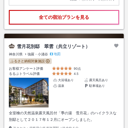
全ての宿泊プランを見る
雪月花別邸 翠雲（共立リゾート）
地図
神奈川県
強羅・小涌谷
ふるさと納税対象施設
お客様アンケート評価
90点
るるぶトラベル評価
4.5
大浴場あり
露天風呂あり
温泉
駐車場あり
全室檜の天然温泉露天風呂付「季の湯 雪月花」のハイクラスな
別邸として２０１７年１２月にオープンしました。