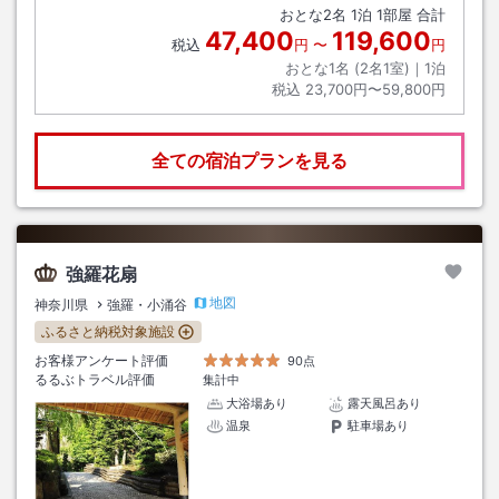
おとな
2
名
1
泊
1
部屋 合計
47,400
119,600
税込
円
〜
円
おとな1名 (
2
名1室)｜
1
泊
税込
23,700円〜59,800円
全ての宿泊プランを見る
強羅花扇
地図
神奈川県
強羅・小涌谷
ふるさと納税対象施設
お客様アンケート評価
90点
るるぶトラベル評価
集計中
大浴場あり
露天風呂あり
温泉
駐車場あり