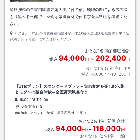
箱根強羅の全室自家源泉露天風呂付の宿。飛騨の匠による木の温
もり溢れる当館で、夕食は厳選食材で作る京会席料理を堪能くだ
さい。
アクセス：
私鉄小田急線箱根湯本駅→私鉄箱根登山鉄道強羅駅下車→送
迎約５分（お電話にてご連絡ください）
おとな
2
名
1
泊
1
部屋 合計
94,000
202,400
税込
円
〜
円
おとな1名 (
2
名1室)｜
1
泊
税込
47,000円〜101,200円
【JTBプラン】スタンダードプラン～旬の食材を楽しむ伝統
とモダンの融合体験～全室露天風呂付き
IN
チェックイン
15:00
/ OUT
チェックアウト
11:00
夕食/朝食付き
和室 2ベッド 禁煙 露天風呂付
36平米
おとな
2
名
1
泊
1
部屋 合計
94,000
118,000
税込
円
〜
円
おとな1名 (
2
名1室)｜
1
泊