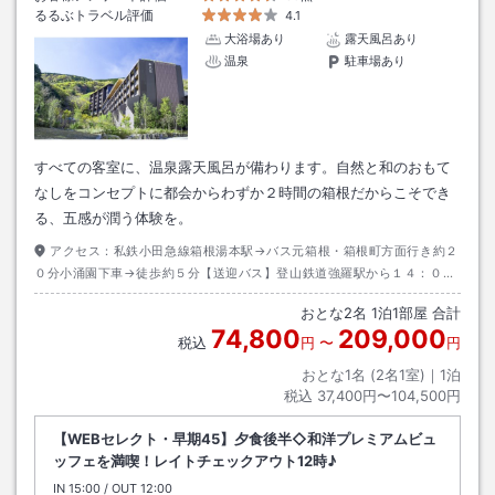
るるぶトラベル評価
4.1
大浴場あり
露天風呂あり
温泉
駐車場あり
すべての客室に、温泉露天風呂が備わります。自然と和のおもて
なしをコンセプトに都会からわずか２時間の箱根だからこそでき
る、五感が潤う体験を。
アクセス：
私鉄小田急線箱根湯本駅→バス元箱根・箱根町方面行き約２
０分小涌園下車→徒歩約５分【送迎バス】登山鉄道強羅駅から１４：００
～１６：４０まで２０分間隔で巡回シャトルバスあり（予約不要）
おとな
2
名
1
泊
1
部屋 合計
74,800
209,000
税込
円
〜
円
おとな1名 (
2
名1室)｜
1
泊
税込
37,400円〜104,500円
【WEBセレクト・早期45】夕食後半◇和洋プレミアムビュ
ッフェを満喫！レイトチェックアウト12時♪
IN
チェックイン
15:00
/ OUT
チェックアウト
12:00