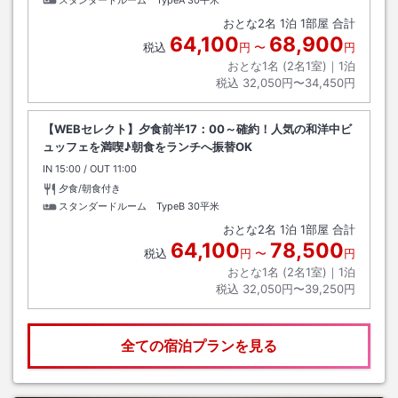
スタンダードルーム TypeA
30平米
おとな
2
名
1
泊
1
部屋 合計
64,100
68,900
税込
円
〜
円
おとな1名 (
2
名1室)｜
1
泊
税込
32,050円〜34,450円
【WEBセレクト】夕食前半17：00～確約！人気の和洋中ビ
ュッフェを満喫♪朝食をランチへ振替OK
IN
チェックイン
15:00
/ OUT
チェックアウト
11:00
夕食/朝食付き
スタンダードルーム TypeB
30平米
おとな
2
名
1
泊
1
部屋 合計
64,100
78,500
税込
円
〜
円
おとな1名 (
2
名1室)｜
1
泊
税込
32,050円〜39,250円
全ての宿泊プランを見る