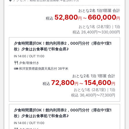
アクセス：
箱根登山鉄道強羅駅→徒歩約５分
おとな
2
名
1
泊
1
部屋 合計
52,800
660,000
税込
円
〜
円
おとな1名 (
2
名1室)｜
1
泊
税込
26,400円〜330,000円
夕食時間選択OK！館内利用券2，000円分付（滞在中1室1
枚）夕食はお食事処で和食会席♪
IN
チェックイン
14:00
/ OUT
チェックアウト
11:00
夕食/朝食付き
和洋室禁煙庭側露天風呂付
38平米
おとな
2
名
1
泊
1
部屋 合計
72,800
154,600
税込
円
〜
円
おとな1名 (
2
名1室)｜
1
泊
税込
36,400円〜77,300円
夕食時間選択OK！館内利用券2，000円分付（滞在中1室1
枚）夕食はお食事処で和食会席♪
IN
チェックイン
14:00
/ OUT
チェックアウト
11:00