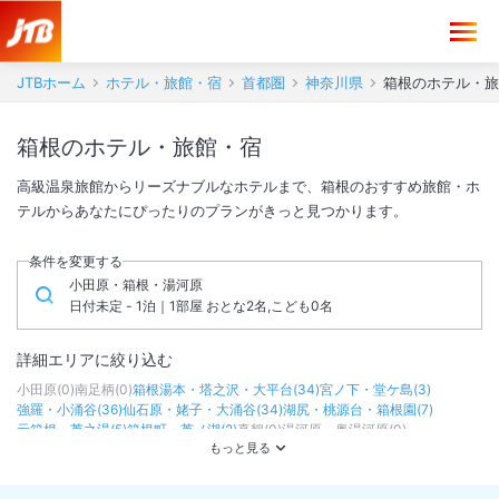
JTBホーム
ホテル・旅館・宿
首都圏
神奈川県
箱根のホテル・旅
箱根のホテル・旅館・宿
高級温泉旅館からリーズナブルなホテルまで、箱根のおすすめ旅館・ホ
テルからあなたにぴったりのプランがきっと見つかります。
条件を変更する
小田原・箱根・湯河原
日付未定 - 1泊｜1部屋 おとな2名,こども0名
詳細エリアに絞り込む
小田原
(
0
)
南足柄
(
0
)
箱根湯本・塔之沢・大平台
(
34
)
宮ノ下・堂ケ島
(
3
)
強羅・小涌谷
(
36
)
仙石原・姥子・大涌谷
(
34
)
湖尻・桃源台・箱根園
(
7
)
元箱根・芦之湯
(
5
)
箱根町・芦ノ湖
(
2
)
真鶴
(
0
)
湯河原・奥湯河原
(
0
)