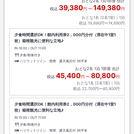
おとな
2
名
1
泊
1
部屋 合計
小学生１００円）にて約５分
39,380
149,380
税込
円
〜
円
おとな1名 (
2
名1室)｜
1
泊
税込
19,690円〜74,690円
夕食時間選択OK！館内利用券2，000円分付（滞在中1室1
枚）箱根観光に便利な立地♪
IN
チェックイン
16:00
/ OUT
チェックアウト
11:00
夕食/朝食付き
ハリウッドツイン 禁煙 露天風呂付
36平米
おとな
2
名
1
泊
1
部屋 合計
45,400
80,800
税込
円
〜
円
おとな1名 (
2
名1室)｜
1
泊
税込
22,700円〜40,400円
夕食時間選択OK！館内利用券2，000円分付（滞在中1室1
枚）箱根観光に便利な立地♪
IN
チェックイン
15:00
/ OUT
チェックアウト
11:00
夕食/朝食付き
ハリウッドツイン 禁煙 露天風呂付
36平米