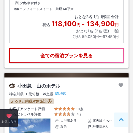
夕食/朝食付き
コンフォートスイート 禁煙
60平米
おとな
2
名
1
泊
1
部屋 合計
118,100
134,900
税込
円
〜
円
おとな1名 (
2
名1室)｜
1
泊
税込
59,050円〜67,450円
全ての宿泊プランを見る
小田急 山のホテル
地図
神奈川県
元箱根・芦之湯
ふるさと納税対象施設
お客様アンケート評価
91点
るるぶトラベル評価
4.2
大浴場あり
露天風呂あり
ペー
お気に入り
温泉
駐車場あり