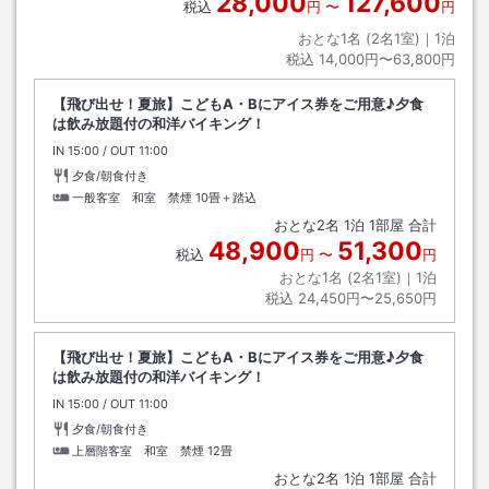
28,000
127,600
１日より運賃改定となります。１２歳以上／片道２００円、６歳以上１２
税込
円
〜
円
歳未満／１００円、６歳未満／無料
おとな1名 (
2
名1室)｜
1
泊
税込
14,000円〜63,800円
【飛び出せ！夏旅】こどもA・Bにアイス券をご用意♪夕食
は飲み放題付の和洋バイキング！
IN
チェックイン
15:00
/ OUT
チェックアウト
11:00
夕食/朝食付き
一般客室 和室 禁煙
10畳＋踏込
おとな
2
名
1
泊
1
部屋 合計
48,900
51,300
税込
円
〜
円
おとな1名 (
2
名1室)｜
1
泊
税込
24,450円〜25,650円
【飛び出せ！夏旅】こどもA・Bにアイス券をご用意♪夕食
は飲み放題付の和洋バイキング！
IN
チェックイン
15:00
/ OUT
チェックアウト
11:00
夕食/朝食付き
上層階客室 和室 禁煙
12畳
おとな
2
名
1
泊
1
部屋 合計