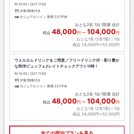
IN
チェックイン
15:00
/ OUT
チェックアウト
11:00
夕食/朝食付き
カジュアルツイン 禁煙
23.1平米
おとな
2
名
1
泊
1
部屋 合計
48,000
104,000
税込
円
〜
円
おとな1名 (
2
名1室)｜
1
泊
税込
24,000円〜52,000円
ウェルカムドリンクをご用意／フリードリンク付・彩り豊か
な和洋ビュッフェ♪レイトチェックアウト11時！
IN
チェックイン
15:00
/ OUT
チェックアウト
11:00
夕食/朝食付き
カジュアルツイン 禁煙
23.1平米
おとな
2
名
1
泊
1
部屋 合計
48,000
104,000
税込
円
〜
円
おとな1名 (
2
名1室)｜
1
泊
税込
24,000円〜52,000円
全ての宿泊プランを見る