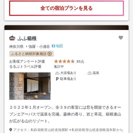
全ての宿泊プランを見る
ふふ箱根
地図
神奈川県
強羅・小涌谷
ふるさと納税対象施設
お客様アンケート評価
85点
るるぶトラベル評価
集計中
大浴場あり
温泉
駐車場あり
２０２２年１月オープン。全３９の客室には窓を開放できるオー
プンエアーバスで温泉を完備。森林の香り、岩と草花、箱根連山
が広がる山のリゾート。
アクセス：
私鉄箱根登山鉄道強羅駅→私鉄箱根登山鉄道箱根湯本駅から