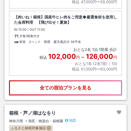
税込
47,000円〜59,000円
【肉いね！箱根】国産牛ヒレ肉をご用意◆厳選食材を使用し
た会席料理 【飛び出せ！夏旅】
IN
チェックイン
15:00
/ OUT
チェックアウト
11:00
夕食/朝食付き
和室 2ベッド 禁煙 露天風呂付
36平米
おとな
2
名
1
泊
1
部屋 合計
102,000
126,000
税込
円
〜
円
おとな1名 (
2
名1室)｜
1
泊
税込
51,000円〜63,000円
全ての宿泊プランを見る
箱根・芦ノ湖はなをり
地図
神奈川県
湖尻・桃源台・箱根園
ふるさと納税対象施設