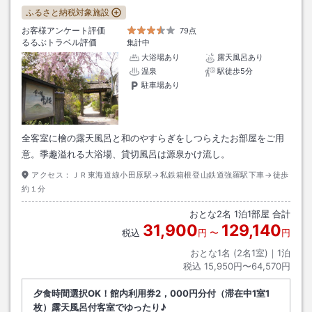
ふるさと納税対象施設
お客様アンケート評価
79点
るるぶトラベル評価
集計中
大浴場あり
露天風呂あり
温泉
駅徒歩5分
駐車場あり
全客室に檜の露天風呂と和のやすらぎをしつらえたお部屋をご用
意。季趣溢れる大浴場、貸切風呂は源泉かけ流し。
アクセス：
ＪＲ東海道線小田原駅→私鉄箱根登山鉄道強羅駅下車→徒歩
約１分
おとな
2
名
1
泊
1
部屋 合計
31,900
129,140
税込
円
〜
円
おとな1名 (
2
名1室)｜
1
泊
税込
15,950円〜64,570円
夕食時間選択OK！館内利用券2，000円分付（滞在中1室1
枚）露天風呂付客室でゆったり♪