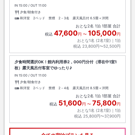
IN
チェックイン
15:00
/ OUT
チェックアウト
11:00
夕食/朝食付き
和洋室 2ベッド 禁煙 2－3名 露天風呂付
6.5畳＋洋間
おとな
2
名
1
泊
1
部屋 合計
47,600
105,000
税込
円
〜
円
おとな1名 (
2
名1室)｜
1
泊
税込
23,800円〜52,500円
夕食時間選択OK！館内利用券2，000円分付（滞在中1室1
枚）露天風呂付客室でゆったり♪
IN
チェックイン
15:00
/ OUT
チェックアウト
11:00
夕食/朝食付き
和洋室 2ベッド 禁煙 2－4名 露天風呂付
8.5畳＋洋間
おとな
2
名
1
泊
1
部屋 合計
51,600
75,800
税込
円
〜
円
おとな1名 (
2
名1室)｜
1
泊
税込
25,800円〜37,900円