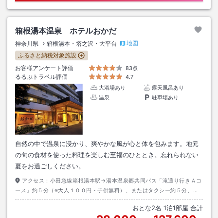
箱根湯本温泉 ホテルおかだ
地図
神奈川県
箱根湯本・塔之沢・大平台
ふるさと納税対象施設
お客様アンケート評価
83点
るるぶトラベル評価
4.7
大浴場あり
露天風呂あり
温泉
駐車場あり
自然の中で温泉に浸かり、爽やかな風が心と体を包みます。地元
の旬の食材を使った料理を楽しむ至福のひととき。忘れられない
夏をお過ごしください。
アクセス：
小田急線箱根湯本駅→湯本温泉郷共同バス「滝通り行きＡコ
ース」約５分（※大人１００円・子供無料）、またはタクシー約５分、ま
たは徒歩約２０分→ホテルおかだ下車徒歩０分※湯本温泉郷共同バス時刻
おとな
2
名
1
泊
1
部屋 合計
表はホテルおかだ公式ホームページをご参照ください。※２０２４年４月