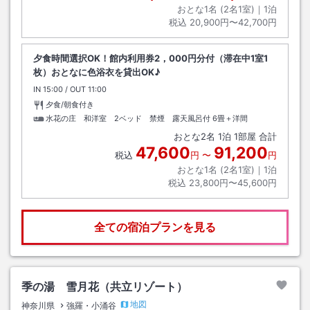
おとな1名 (
2
名1室)｜
1
泊
税込
20,900円〜42,700円
夕食時間選択OK！館内利用券2，000円分付（滞在中1室1
枚）おとなに色浴衣を貸出OK♪
IN
チェックイン
15:00
/ OUT
チェックアウト
11:00
夕食/朝食付き
水花の庄 和洋室 2ベッド 禁煙 露天風呂付
6畳＋洋間
おとな
2
名
1
泊
1
部屋 合計
47,600
91,200
税込
円
〜
円
おとな1名 (
2
名1室)｜
1
泊
税込
23,800円〜45,600円
全ての宿泊プランを見る
季の湯 雪月花（共立リゾート）
地図
神奈川県
強羅・小涌谷