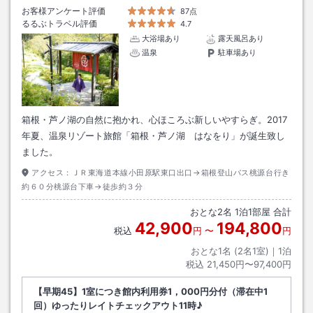
お客様アンケート評価
87点
るるぶトラベル評価
4.7
大浴場あり
露天風呂あり
温泉
駐車場あり
箱根・芦ノ湖の自然に抱かれ、心ほころぶ新しいやすらぎ。2017
年夏、温泉リゾート旅館「箱根・芦ノ湖 はなをり」が誕生致し
ました。
アクセス：
ＪＲ東海道本線小田原駅東口出口→箱根登山バス桃源台行き
約６０分桃源台下車→徒歩約３分
おとな
2
名
1
泊
1
部屋 合計
42,900
194,800
税込
円
〜
円
おとな1名 (
2
名1室)｜
1
泊
税込
21,450円〜97,400円
【早期45】1室につき館内利用券1，000円分付（滞在中1
回）ゆったりレイトチェックアウト11時♪