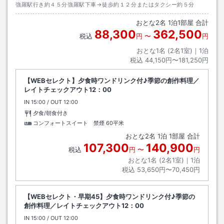
強羅駅行き約４５分強羅駅下車→徒歩約１２分またはタクシー約５分
おとな
2
名
1
泊
1
部屋 合計
88,300
362,500
税込
円
〜
円
おとな1名 (
2
名1室)｜
1
泊
税込
44,150円〜181,250円
【WEBセレクト】夕食時ワンドリンク付♪季節の創作料理／
レイトチェックアウト12：00
IN
チェックイン
15:00
/ OUT
チェックアウト
12:00
夕食/朝食付き
コンフォートスイート 禁煙
60平米
おとな
2
名
1
泊
1
部屋 合計
107,300
140,900
税込
円
〜
円
おとな1名 (
2
名1室)｜
1
泊
税込
53,650円〜70,450円
【WEBセレクト・早期45】夕食時ワンドリンク付♪季節の
創作料理／レイトチェックアウト12：00
IN
チェックイン
15:00
/ OUT
チェックアウト
12:00