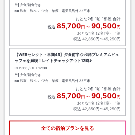
夕食/朝食付き
和室 和ベッド2台 禁煙 露天風呂付
35平米
おとな
2
名
1
泊
1
部屋 合計
85,700
90,500
税込
円
〜
円
おとな1名 (
2
名1室)｜
1
泊
税込
42,850円〜45,250円
【WEBセレクト・早期45】夕食前半◇和洋プレミアムビュ
ッフェを満喫！レイトチェックアウト12時♪
IN
チェックイン
15:00
/ OUT
チェックアウト
12:00
夕食/朝食付き
和室 和ベッド2台 禁煙 露天風呂付
35平米
おとな
2
名
1
泊
1
部屋 合計
85,700
90,500
税込
円
〜
円
おとな1名 (
2
名1室)｜
1
泊
税込
42,850円〜45,250円
全ての宿泊プランを見る