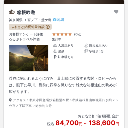
箱根吟遊
地図
神奈川県
宮ノ下・堂ケ島
ふるさと納税対象施設
お客様アンケート評価
90点
るるぶトラベル評価
集計中
大浴場あり
露天風呂あり
温泉
駅徒歩5分
駐車場あり
渓谷に抱かれるように佇み、最上階に位置する玄関・ロビーから
は、眼下に早川、目前に四季を織りなす雄大な箱根連山の眺めが
広がります。
アクセス：
私鉄小田急電鉄箱根湯本駅→私鉄箱根登山線強羅行き約２５
分宮ノ下駅下車→徒歩約３分
おとな
2
名
1
泊
1
部屋 合計
84,700
138,600
税込
円
〜
円