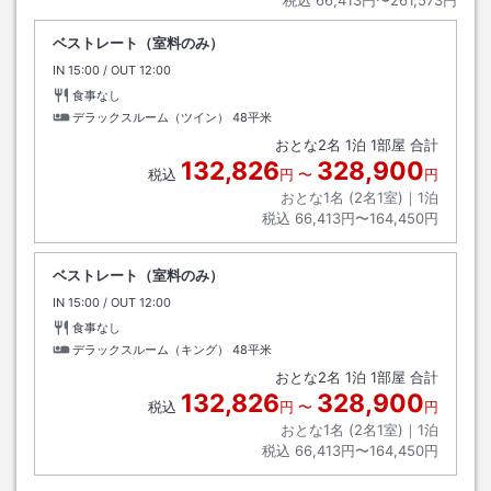
税込
66,413円〜261,573円
ベストレート（室料のみ）
IN
チェックイン
15:00
/ OUT
チェックアウト
12:00
食事なし
デラックスルーム（ツイン）
48平米
おとな
2
名
1
泊
1
部屋 合計
132,826
328,900
税込
円
〜
円
おとな1名 (
2
名1室)｜
1
泊
税込
66,413円〜164,450円
ベストレート（室料のみ）
IN
チェックイン
15:00
/ OUT
チェックアウト
12:00
食事なし
デラックスルーム（キング）
48平米
おとな
2
名
1
泊
1
部屋 合計
132,826
328,900
税込
円
〜
円
おとな1名 (
2
名1室)｜
1
泊
税込
66,413円〜164,450円