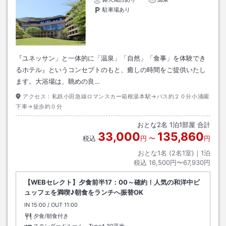
駐車場あり
『ユネッサン」と一体的に「温泉」「自然」「食事」を体験でき
るホテル』というコンセプトのもと、癒しの時間をご提供いたし
ます。大浴場は、眺めの良…
アクセス：
私鉄小田急線ロマンスカー箱根湯本駅→バス約２０分小涌園
下車→徒歩約０分
おとな
2
名
1
泊
1
部屋 合計
33,000
135,860
税込
円
〜
円
おとな1名 (
2
名1室)｜
1
泊
税込
16,500円〜67,930円
【WEBセレクト】夕食前半17：00～確約！人気の和洋中ビ
ュッフェを満喫♪朝食をランチへ振替OK
IN
チェックイン
15:00
/ OUT
チェックアウト
11:00
夕食/朝食付き