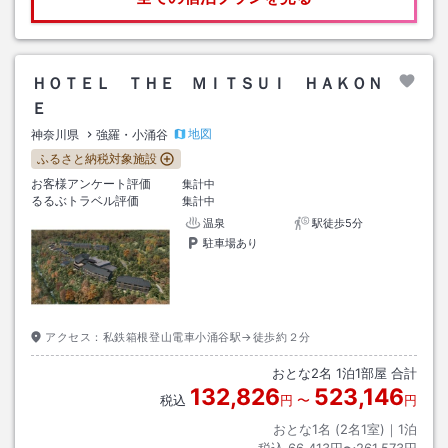
ＨＯＴＥＬ ＴＨＥ ＭＩＴＳＵＩ ＨＡＫＯＮ
Ｅ
地図
神奈川県
強羅・小涌谷
ふるさと納税対象施設
お客様アンケート評価
集計中
るるぶトラベル評価
集計中
温泉
駅徒歩5分
駐車場あり
アクセス：
私鉄箱根登山電車小涌谷駅→徒歩約２分
おとな
2
名
1
泊
1
部屋 合計
132,826
523,146
税込
円
〜
円
おとな1名 (
2
名1室)｜
1
泊