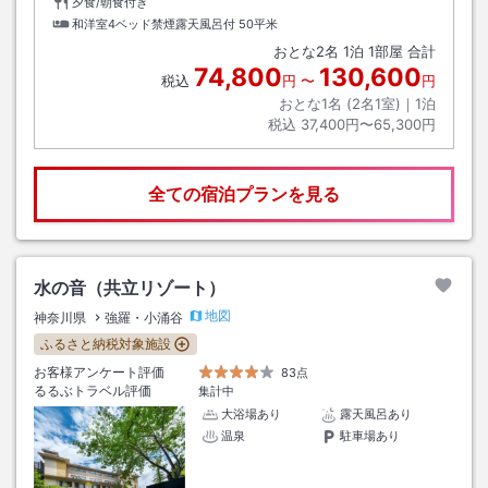
夕食/朝食付き
和洋室4ベッド禁煙露天風呂付
50平米
おとな
2
名
1
泊
1
部屋 合計
74,800
130,600
税込
円
〜
円
おとな1名 (
2
名1室)｜
1
泊
税込
37,400円〜65,300円
全ての宿泊プランを見る
水の音（共立リゾート）
地図
神奈川県
強羅・小涌谷
ふるさと納税対象施設
お客様アンケート評価
83点
るるぶトラベル評価
集計中
大浴場あり
露天風呂あり
温泉
駐車場あり