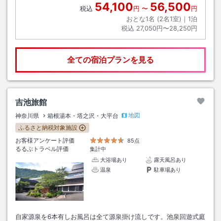
54,100
56,500
税込
円
〜
円
おとな1名 (
2
名1室)｜
1
泊
税込
27,050円〜28,250円
全ての宿泊プランを見る
吉池旅館
地図
神奈川県
箱根湯本・塔之沢・大平台
ふるさと納税対象施設
お客様アンケート評価
85点
るるぶトラベル評価
集計中
大浴場あり
露天風呂あり
温泉
駐車場あり
自家源泉を6本有しお風呂は全て源泉掛け流しです。池泉回遊式庭