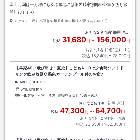
園山月園は一万坪にも及ぶ敷地には旧岩崎家別邸や茶室があり散
策におすすめ。
アクセス：
私鉄小田急箱根登山線箱根湯本駅→徒歩約７分
おとな
2
名
1
泊
1
部屋 合計
31,680
156,000
税込
円
〜
円
おとな1名 (
2
名1室)｜
1
泊
税込
15,840円〜78,000円
【早期45／飛び出せ！夏旅】こどもA・Bは夕食時ソフトド
リンク飲み放題◇温泉ガーデンプール付のお宿♪
IN
チェックイン
14:00
/ OUT
チェックアウト
10:00
夕食/朝食付き
一般客室 和室 禁煙 眺望指定なし
10畳＋踏込
おとな
2
名
1
泊
1
部屋 合計
47,300
64,700
税込
円
〜
円
おとな1名 (
2
名1室)｜
1
泊
税込
23,650円〜32,350円