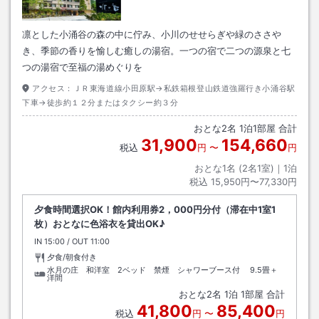
凛とした小涌谷の森の中に佇み、小川のせせらぎや緑のささや
き、季節の香りを愉しむ癒しの湯宿。一つの宿で二つの源泉と七
つの湯宿で至福の湯めぐりを
アクセス：
ＪＲ東海道線小田原駅→私鉄箱根登山鉄道強羅行き小涌谷駅
下車→徒歩約１２分またはタクシー約３分
おとな
2
名
1
泊
1
部屋 合計
31,900
154,660
税込
円
〜
円
おとな1名 (
2
名1室)｜
1
泊
税込
15,950円〜77,330円
夕食時間選択OK！館内利用券2，000円分付（滞在中1室1
枚）おとなに色浴衣を貸出OK♪
IN
チェックイン
15:00
/ OUT
チェックアウト
11:00
夕食/朝食付き
水月の庄 和洋室 2ベッド 禁煙 シャワーブース付
9.5畳＋
洋間
おとな
2
名
1
泊
1
部屋 合計
41,800
85,400
税込
円
〜
円