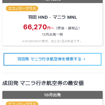
エコノミークラス
羽田
HND
-
マニラ
MNL
66,270
円～
（燃油・諸税込）
12
月出発一例
※
2026/08/07
時点、おとな1名の料金です。
羽田発 マニラ行き航空券を検索する
成田発 マニラ行き航空券の最安値
10
月出発
エコノミークラス