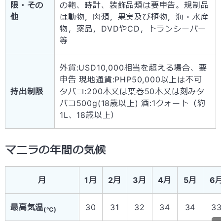
限・その
の鞄、時計、装飾品類は要申告。規制品
他
は動物，肉類，果実及び植物，海・水産
物，薬品，DVDやCD，トランシーバー
等
外貨:USD10,000相当を超える場合、要
申告 現地通貨:PHP50,000以上は不可
持出制限
タバコ:200本又は葉巻50本又は刻みタ
バコ500g(18歳以上) 酒:1クォート（約
1L、18歳以上）
マニラの年間の気候
月
1月
2月
3月
4月
5月
6
最高気温
30
31
32
34
34
3
(℃)