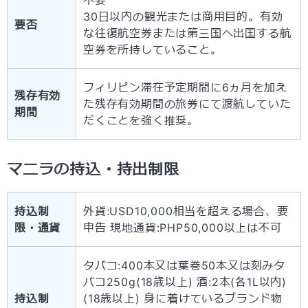
不要
30日以内の観光または商用目的。有効
要否
な往復航空券または第三国へ出国する航
空券を所持していること。
フィリピン滞在予定期間に6ヵ月を加え
残存有効
た残存有効期間の旅券にて渡航していた
期間
だくことを強く推奨。
マニラの持込・持出制限
持込制
外貨:USD10,000相当を超える場合、要
限・通貨
申告 現地通貨:PHP50,000以上は不可
タバコ:400本又は葉巻50本又は刻みタ
バコ250g(18歳以上) 酒:2本(各1L以内)
持込制
(18歳以上) 身に着けているブランド物