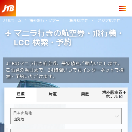
JTBホーム
海外旅行・ツアー
海外航空券
アジア航空券・飛行
マニラ行きの航空券・飛行機・
LCC 検索・予約
JTBのマニラ行き航空券、最安値をご案内いたします。
ご出発の当日まで、24時間いつでもインターネットで検
索・予約いただけます。
海外航空券＋
往復
片道
周遊
ホテル