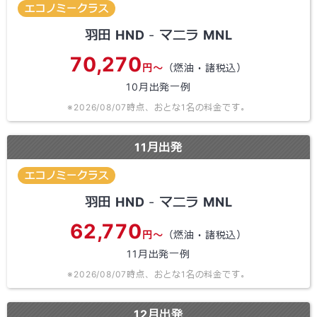
エコノミークラス
羽田
HND
-
マニラ
MNL
70,270
円～
（燃油・諸税込）
10
月出発一例
※
2026/08/07
時点、おとな1名の料金です。
11
月出発
エコノミークラス
羽田
HND
-
マニラ
MNL
62,770
円～
（燃油・諸税込）
11
月出発一例
※
2026/08/07
時点、おとな1名の料金です。
12
月出発