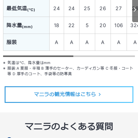
最低気温
24
24
25
26
27
2
(℃)
降水量
18
22
5
20
106
32
(mm)
服装
A
A
A
A
A
A
気温は°C、降水量はmm
服装:A 夏服・半袖 B 薄手のセーター、カーディガン等 C 冬服・コート
等 D 厚手のコート、手袋等の防寒具
マニラの観光情報はこちら
マニラのよくある質問