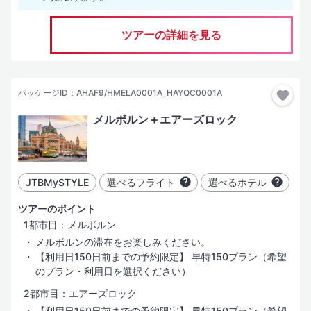
サービス・施設は効率を重視した最低限の装備
ツアーの詳細を見る
お部屋タイプ
海の見えるお部屋
パッケージID：AHAF9/HMELA0001A_HAYQC0001A
コネクティングルーム
メルボルン＋エアーズロック
コンドミニアム
水上コテージ
JTBMySTYLE
選べるフライト
選べるホテル
ヴィラ
ツアーのポイント
1都市目：メルボルン
ホテル設備・サービス
メルボルンの滞在をお楽しみください。
【利用日150日前までの予約限定】 早特150プラン（希望
プール
のプラン・利用日を選択ください）
スパサービス
2都市目：エアーズロック
【利用日150日前までの予約限定】 早特150プラン（希望