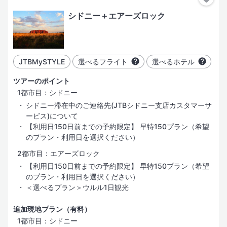
シドニー＋エアーズロック
4日間
指定した都市だけ行く
都市を追加
5日間
JTBMySTYLE
選べるフライト
選べるホテル
6日間
部屋・人数
ツアーのポイント
1都市目：シドニー
7日間
シドニー滞在中のご連絡先(JTBシドニー支店カスタマーサ
ービス)について
【利用日150日前までの予約限定】 早特150プラン（希望
絞り込み
のプラン・利用日を選択ください）
2都市目：エアーズロック
ホテル
フライト
その他
ホテル名
【利用日150日前までの予約限定】 早特150プラン（希望
検索する
のプラン・利用日を選択ください）
＜選べるプラン＞ウルル1日観光
追加現地プラン（有料）
1都市目：シドニー