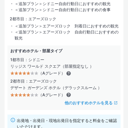
ホテルグレード
＜追加プラン＞シドニー自由行動日におすすめの観光
＜追加プラン＞シドニー自由行動日におすすめの食事
（SLグレード）
2都市目：エアーズロック
その土地、場合により国を代表する「有名かつ名門豪華ホテル」
＜追加プラン＞エアーズロック 到着日におすすめの観光
（Lグレード）
＜追加プラン＞エアーズロック 自由行動日におすすめの
一般的な評価基準における「豪華・デラックスホテル」
観光
（Aグレード）
おすすめホテル・部屋タイプ
「十分に快適な滞在」が可能と考えるホテル。部屋はやや手狭に
1都市目：シドニー
なることがある
リッジス ワールド スクエア（部屋指定なし ）
（Bグレード）
（Aグレード）
「安心して宿泊できかつコストパフォーマンスの高い」ホテル
2都市目：エアーズロック
（Cグレード）
デザート ガーデンズ ホテル（デラックスルーム ）
学生向けのツアーや、激安・格安と言われるツアーなどで使用す
（Aグレード）
る経済的なホテル
他のおすすめホテルを見る
（Dグレード）
価格優先型のサービス・施設内容
出発地・出発日・現地出発日を指定すると料金をご確認
（Eグレード）
いただけます。