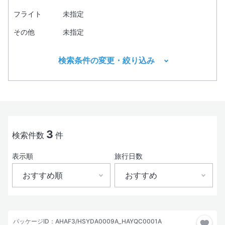
フライト
未指定
その他
未指定
検索条件の変更・絞り込み
出発地
目的地1
必須
3
検索件数
件
表示順
旅行日数
出発日
おすすめ順
おすすめ
おすすめ順
おすすめ
現地出発日
パッケージID：AHAF3/HSYDA0009A_HAYQC0001A
3日間