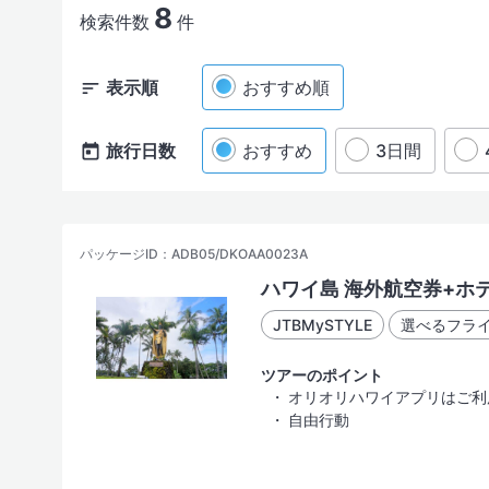
8
出発日
検索件数
件
表示順
おすすめ順
現地出発日
旅行日数
おすすめ
3日間
指定した都
パッケージID：ADB05/DKOAA0023A
ハワイ島 海外航空券+ホ
JTBMySTYLE
選べるフラ
部屋・人数
ツアーのポイント
オリオリハワイアプリはご利
自由行動
絞り込み