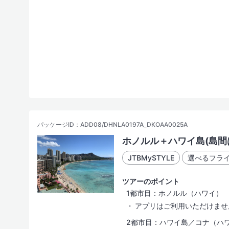
パッケージID：ADD08/DHNLA0197A_DKOAA0025A
ホノルル＋ハワイ島(島間
JTBMySTYLE
選べるフラ
ツアーのポイント
1都市目：ホノルル（ハワイ）
アプリはご利用いただけませ
2都市目：ハワイ島／コナ（ハ