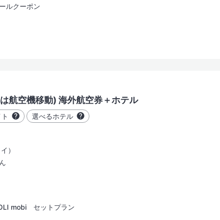
ールクーポン
コネクティングルーム
水上コテージ
間は航空機移動) 海外航空券＋ホテル
イト
選べるホテル
スパサービス
ワイ）
ビジネスサービス
ん
バリアフリー
OLI mobi セットプラン