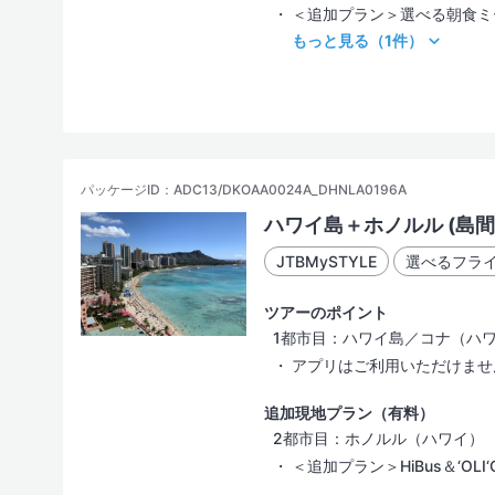
＜追加プラン＞選べる朝食ミ
もっと見る
（1件）
お部屋タイプ
海の見えるお部屋
コンドミニアム
ヴィラ
パッケージID：ADC13/DKOAA0024A_DHNLA0196A
ハワイ島＋ホノルル (島
ホテル設備・サービス
JTBMySTYLE
選べるフラ
プール
ツアーのポイント
1都市目：ハワイ島／コナ（ハ
レストラン／カフェ
アプリはご利用いただけませ
インターネット
追加現地プラン（有料）
2都市目：ホノルル（ハワイ）
＜追加プラン＞HiBus＆‘OLI‘