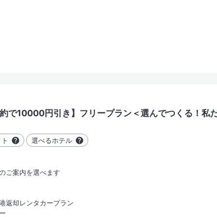
フライト
検索する
（Lグレ
の予約で10000円引き】フリープラン＜選んでつくる！私
ホテル」
一般的な評価基準における「豪華・
（Bグレ
イト
選べるホテル
や手狭になることがある
「安心して宿泊できかつコストパフ
（Dグレ
のご案内を選べます
で使用する経済的なホテル
価格優先型のサービス・施設内容
港返却レンタカープラン
ー