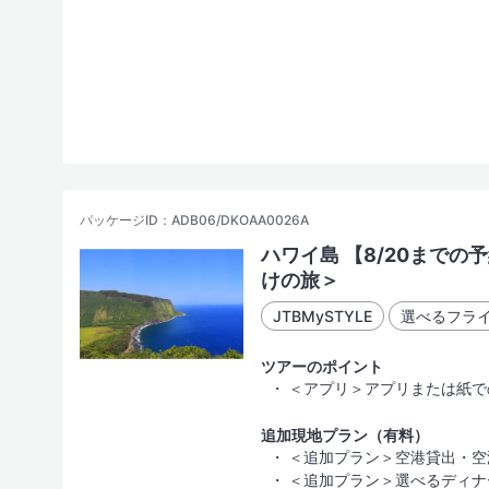
ホテル
ホテル名
ホテルグレード
パッケージID：ADB06/DKOAA0026A
（SLグレード）
ハワイ島 【8/20まで
その土地、場合により国を代表する「有名かつ名門豪華
けの旅＞
（Aグレード）
JTBMySTYLE
選べるフラ
「十分に快適な滞在」が可能と考えるホテル。部屋はや
ツアーのポイント
（Cグレード）
＜アプリ＞アプリまたは紙で
学生向けのツアーや、激安・格安と言われるツアーなど
追加現地プラン（有料）
（Eグレード）
＜追加プラン＞空港貸出・空
＜追加プラン＞選べるディナ
サービス・施設は効率を重視した最低限の装備