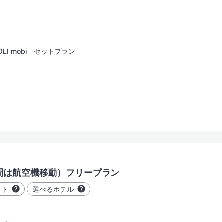
OLI mobi セットプラン
間は航空機移動）フリープラン
イト
選べるホテル