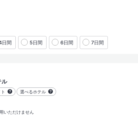
4日間
5日間
6日間
7日間
市だけ行く
都市を
テル
イト
選べるホテル
用いただけません