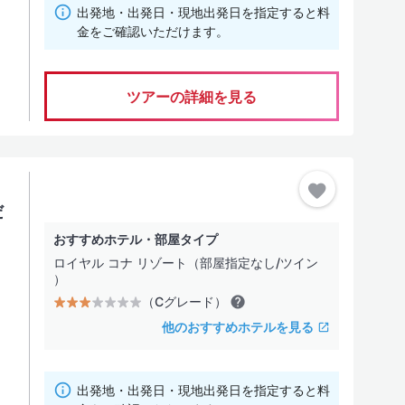
出発地・出発日・現地出発日を指定すると料
その他
直行
金をご確認いただけます。
座席クラス
ツアーの詳細を見る
エコ
ビジ
ード）
だ
デラックスホテル」
座席クラス
おすすめホテル・部屋タイプ
ード）
エコ
ロイヤル コナ リゾート（部屋指定なし/ツイン
ォーマンスの高い」ホテル
）
ビジ
（Cグレード）
ード）
他のおすすめホテルを見る
アライア
出発地・出発日・現地出発日を指定すると料