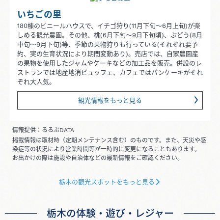
いちごの里
180棟のビニールハウスで、イチゴ狩り(11月下旬～6月上旬)が楽
しめる観光農園。その他、桃(6月下旬～9月下旬頃)、ぶどう(8月
中旬～9月下旬)等、季節の果物狩りも行っている(それぞれ要予
約、実の生育状況により期間変動あり)。売店では、自家農園産
の果物を使用したジャムやケーキなどの加工品を販売。併設のレ
ストランでは地産地消ビュッフェ、カフェではパンケーキがそれ
ぞれ大人気。
観光情報をもっと見る
情報提供：るるぶDATA
掲載情報は取材時（定期メンテナンス含む）のものです。また、天災や感
染症等の状況により営業時間等が一時的に変更になることもあります。
お出かけの際は施設や自治体などの最新情報をご確認ください。
栃木の観光スポットをもっと見る
栃木の体験・遊び・レジャー