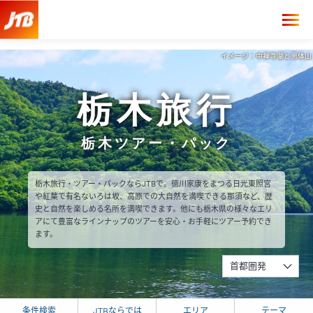
イメージ：中禅寺湖と男体山
栃木旅行
栃木ツアー・パック
栃木旅行・ツアー・パックならJTBで。徳川家康をまつる日光東照宮
や紅葉で有名ないろは坂、高原での大自然を満喫できる那須など、歴
史と自然を楽しめる名所を満喫できます。他にも栃木県の様々なエリ
アにて豊富なラインナップのツアーを安心・お手軽にツアー予約でき
ます。
首都圏発
条件検索
JTBならでは
エリア
テーマ