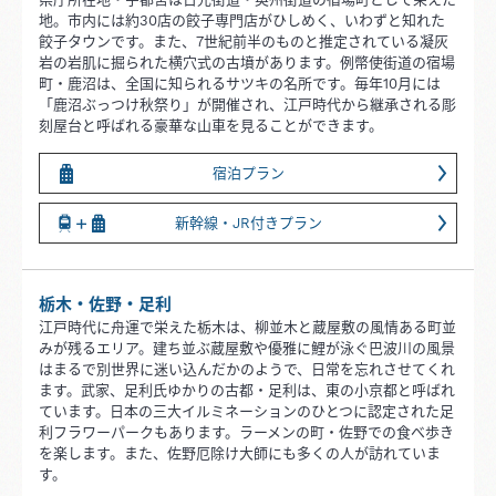
地。市内には約30店の餃子専門店がひしめく、いわずと知れた
餃子タウンです。また、7世紀前半のものと推定されている凝灰
岩の岩肌に掘られた横穴式の古墳があります。例幣使街道の宿場
町・鹿沼は、全国に知られるサツキの名所です。毎年10月には
「鹿沼ぶっつけ秋祭り」が開催され、江戸時代から継承される彫
刻屋台と呼ばれる豪華な山車を見ることができます。
宿泊プラン
新幹線・JR付きプラン
栃木・佐野・足利
江戸時代に舟運で栄えた栃木は、柳並木と蔵屋敷の風情ある町並
みが残るエリア。建ち並ぶ蔵屋敷や優雅に鯉が泳ぐ巴波川の風景
はまるで別世界に迷い込んだかのようで、日常を忘れさせてくれ
ます。武家、足利氏ゆかりの古都・足利は、東の小京都と呼ばれ
ています。日本の三大イルミネーションのひとつに認定された足
利フラワーパークもあります。ラーメンの町・佐野での食べ歩き
を楽します。また、佐野厄除け大師にも多くの人が訪れていま
す。