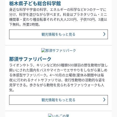
栃木県子ども総合科学館
身近な科学や宇宙の科学、エネルギーの科学など8つのテーマに
分け、科学を遊びながら学べます。料金はプラネタリウム・ミニ
機関車・変わり種自転車それぞれ大人220円、子供110円、3歳以
下無料。所要2時間。
観光情報をもっと見る
那須サファリパーク
ライオンやトラ、キリンなど約50種類500頭羽の野生動物が放し
飼いにされた園内をバスやマイカーでエサやりをしながら楽しめ
る体感型サファリパーク。4～10月の土曜夜(夏休み期間中は毎
夜)に行われるナイトサファリでは、夜行性動物の活動的な姿を
見学できる。歩きながら動物を見られるサファリウォークも人
気。
観光情報をもっと見る