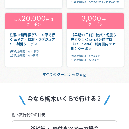
出発対象期間：2026/12/01～2027/03/31
20,000
3,000
最大
円引
円引
クーポン
クーポン
往復JR新幹線グリーン車で行
【早期75日前】秋旅・冬旅も
く 華やぎ・優雅・ラグジュア
先どり！＜10-1月＞航空機
リー割引クーポン
（JAL・ANA）利用国内ツアー
割引クーポン
予約対象期間：3/30まで
出発対象期間：3/31まで
予約対象期間：9/30まで
出発対象期間：1/10まで
すべてのクーポンを見る
今なら栃木いくらで行ける？
栃木旅行代金の目安
新幹線・JR付きツアーの場合