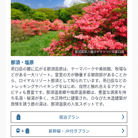
那須高原八幡のヤマツツジと茶臼岳
那須・塩原
茶臼岳の麓に広がる那須高原は、テーマパークや美術館、牧場な
どがある一大リゾート。皇室の方が静養する御用邸があることか
ら、ロイヤルリゾート那須として知られています。茶臼岳などの
トレッキングやハイキングをはじめ、自然と触れ合えるアクティ
ビティも豊富です。那須温泉郷や塩原温泉郷は、豊富な源泉を持
ち名湯・秘湯が多く、大正時代に建築され、ひなびた木造建築が
旅情を誘う鹿の湯は、那須温泉の人気スポットです。
宿泊プラン
新幹線・JR付きプラン