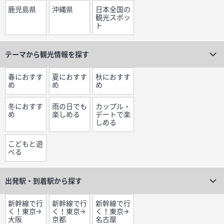
鹿児島県
沖縄県
日本全国の
観光スポッ
ト
テーマから
観光情報を探す
春におすす
夏におすす
秋におすす
め
め
め
冬におすす
雨の日でも
カップル・
め
楽しめる
デートで楽
しめる
こどもと遊
べる
出発駅・到着駅から探す
新幹線で行
新幹線で行
新幹線で行
く！東京→
く！東京→
く！東京→
大阪
京都
名古屋