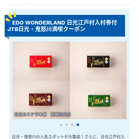
EDO WONDERLAND 日光江戸村入村券付
JTB日光・鬼怒川満喫クーポン
日光カステラ本舗 磐梯日光店
1
2
3
4
日光・鬼怒川の人気スポットが大集結！さらに、日光江戸村入