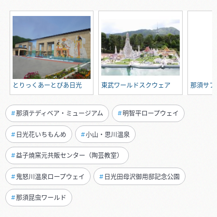
とりっくあーとぴあ日光
東武ワールドスクウェア
那須サフ
那須テディベア・ミュージアム
明智平ロープウェイ
日光花いちもんめ
小山・思川温泉
益子焼窯元共販センター（陶芸教室）
鬼怒川温泉ロープウェイ
日光田母沢御用邸記念公園
那須昆虫ワールド