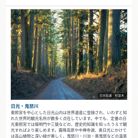
日光街道 杉並木
日光・鬼怒川
東照宮を中心とした日光山内は世界遺産に登録され、いわずと知
れた世界的観光名所が数多く点在しています。中でも、定番の日
光東照宮では陽明門や三猿などの、歴史的知識を知ったうえで観
光すればより楽しめます。霧降高原や中禅寺湖、奥日光にかけて
は高山植物と深い緑が美しく、鬼怒川・川治・奥鬼怒などの温泉