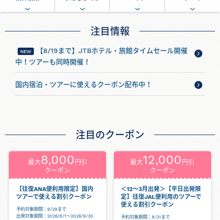
注目情報
【8/19まで】JTBホテル・旅館タイムセール開催
中！ツアーも同時開催！
国内宿泊・ツアーに使えるクーポン配布中！
注目のクーポン
8,000
12,000
最大
円引
最大
円引
クーポン
クーポン
【往復ANA便利用限定】国内
＜12～3月出発＞【平日出発限
ツアーで使える割引クーポン
定】往復JAL便利用のツアーで
使える割引クーポン
予約対象期間：9/29まで
出発対象期間：2026/8/1～2026/9/30
予約対象期間：8/31まで