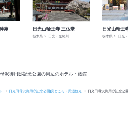
神苑
日光山輪王寺 三仏堂
日光山輪王
栃木県
日光・鬼怒川
栃木県
日光
母沢御用邸記念公園の周辺のホテル・旅館
ト
日光田母沢御用邸記念公園|見どころ・周辺観光
日光田母沢御用邸記念公