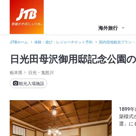
海外旅行
JTBホーム
体験・遊び・レジャーチケット予約
国内現地観光プラン・
日光田母沢御用邸記念公園
栃木県
日光・鬼怒川
観光入場施設
189
築様式