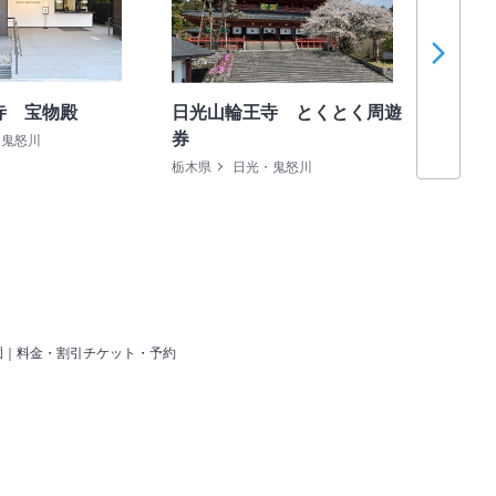
寺 宝物殿
日光山輪王寺 とくとく周遊
日光二
券
・鬼怒川
栃木県
栃木県
日光・鬼怒川
園｜料金・割引チケット・予約