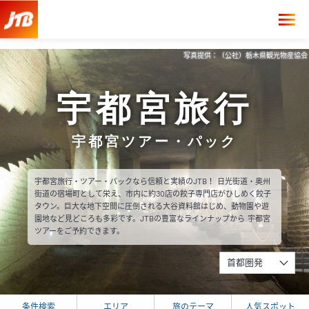
写真提供：（公社）栃木県観光物産協会
宇都宮旅行
宇都宮ツアー・パック
宇都宮旅行・ツアー・パックなら信頼と実績のJTB！ 日光街道・奥州
街道の宿場町として栄え、市内に約30店の餃子専門店がひしめく餃子
タウン。巨大な地下空間に圧倒される大谷資料館はじめ、動物園や遊
園地など見どころも多彩です。JTBの豊富なラインナップから 宇都宮
ツアーをご予約できます。
首都圏発
条件検索
エリア
旅のテーマ
人気スポット