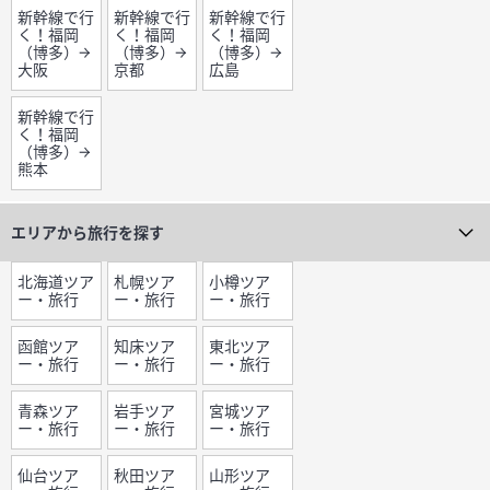
新幹線で行
新幹線で行
新幹線で行
く！福岡
く！福岡
く！福岡
（博多）→
（博多）→
（博多）→
大阪
京都
広島
新幹線で行
く！福岡
（博多）→
熊本
エリアから旅行を探す
北海道ツア
札幌ツア
小樽ツア
ー・旅行
ー・旅行
ー・旅行
函館ツア
知床ツア
東北ツア
ー・旅行
ー・旅行
ー・旅行
青森ツア
岩手ツア
宮城ツア
ー・旅行
ー・旅行
ー・旅行
仙台ツア
秋田ツア
山形ツア