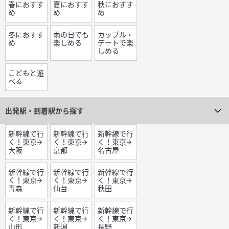
春におすす
夏におすす
秋におすす
め
め
め
冬におすす
雨の日でも
カップル・
め
楽しめる
デートで楽
しめる
こどもと遊
べる
出発駅・到着駅から探す
新幹線で行
新幹線で行
新幹線で行
く！東京→
く！東京→
く！東京→
大阪
京都
名古屋
新幹線で行
新幹線で行
新幹線で行
く！東京→
く！東京→
く！東京→
青森
仙台
秋田
新幹線で行
新幹線で行
新幹線で行
く！東京→
く！東京→
く！東京→
山形
新潟
長野